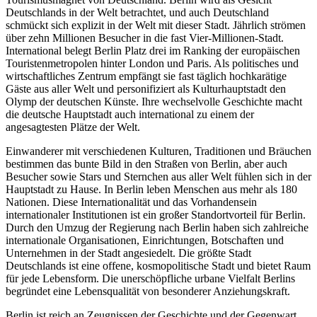
Deutschlands in der Welt betrachtet, und auch Deutschland
schmückt sich explizit in der Welt mit dieser Stadt. Jährlich strömen
über zehn Millionen Besucher in die fast Vier-Millionen-Stadt.
International belegt Berlin Platz drei im Ranking der europäischen
Touristenmetropolen hinter London und Paris. Als politisches und
wirtschaftliches Zentrum empfängt sie fast täglich hochkarätige
Gäste aus aller Welt und personifiziert als Kulturhauptstadt den
Olymp der deutschen Künste. Ihre wechselvolle Geschichte macht
die deutsche Hauptstadt auch international zu einem der
angesagtesten Plätze der Welt.
Einwanderer mit verschiedenen Kulturen, Traditionen und Bräuchen
bestimmen das bunte Bild in den Straßen von Berlin, aber auch
Besucher sowie Stars und Sternchen aus aller Welt fühlen sich in der
Hauptstadt zu Hause. In Berlin leben Menschen aus mehr als 180
Nationen. Diese Internationalität und das Vorhandensein
internationaler Institutionen ist ein großer Standortvorteil für Berlin.
Durch den Umzug der Regierung nach Berlin haben sich zahlreiche
internationale Organisationen, Einrichtungen, Botschaften und
Unternehmen in der Stadt angesiedelt. Die größte Stadt
Deutschlands ist eine offene, kosmopolitische Stadt und bietet Raum
für jede Lebensform. Die unerschöpfliche urbane Vielfalt Berlins
begründet eine Lebensqualität von besonderer Anziehungskraft.
Berlin ist reich an Zeugnissen der Geschichte und der Gegenwart,