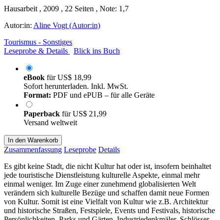
Hausarbeit , 2009 , 22 Seiten , Note: 1,7
Autor:in:
Aline Vogt (Autor:in)
Tourismus - Sonstiges
Leseprobe & Details
Blick ins Buch
eBook
für
US$ 18,99
Sofort herunterladen. Inkl. MwSt.
Format:
PDF und ePUB – für alle Geräte
Paperback
für
US$ 21,99
Versand weltweit
In den Warenkorb
Zusammenfassung
Leseprobe
Details
Es gibt keine Stadt, die nicht Kultur hat oder ist, insofern beinhaltet
jede touristische Dienstleistung kulturelle Aspekte, einmal mehr
einmal weniger. Im Zuge einer zunehmend globalisierten Welt
verändern sich kulturelle Bezüge und schaffen damit neue Formen
von Kultur. Somit ist eine Vielfalt von Kultur wie z.B. Architektur
und historische Straßen, Festspiele, Events und Festivals, historische
Persönlichkeiten, Parks und Gärten, Industriedenkmäler, Schlösser