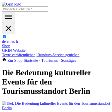
de
en
es
fr
Shop
GRIN Website
Texte veröffentlichen, Rundum-Service genießen
Zur Shop-Startseite
›
Tourismus - Sonstiges
Die Bedeutung kultureller
Events für den
Tourismusstandort Berlin