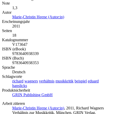
Note
1,3
Autor
Marie-Christin Heene (Autor:in)
Erscheinungsjahr
2011
Seiten
18
Katalognummer
V173647
ISBN (eBook)
9783640938339
ISBN (Buch)
9783640938353
Sprache
Deutsch
Schlagworte
richard
wagners
verhältnis
musikkritik
beispiel
eduard
hanslicks
Produktsicherheit
GRIN Publishing GmbH
Arbeit zitieren
Marie-Christin Heene (Autor:in)
, 2011, Richard Wagners
Verhältnis zur Musikkritik, München, GRIN Verlag,