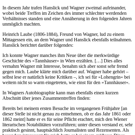
In diesem Jahr trafen Hanslick und Wagner zweimal aufeinander,
wobei beide Treffen im Zeichen des immer schlechter werdenden
Verhältnisses standen und eine Annäherung in den folgenden Jahren
unmöglich machten.
Heinrich Laube (1806-1884), Freund von Wagner, lud zu einem
Mittagessen ein, an dem Wagner und Hanslick ebenfalls teilnahmen.
Hanslick berichtet darüber folgendes:
Ich konnte Wagner manches ihm Neue über die merkwürdige
Geschichte des »Tannhäuser« in Wien erzählen. […] Dies alles
vernahm Wagner mit Interesse, benahm sich aber sonst sehr fremd
gegen mich. Laube klärte mich darüber auf. Wagner habe gehört –
selbst lese er natürlich keine Kritiken –, ich sei für »Lohengrin« bei
weitem nicht so warm eingetreten, wie einst für den »Tannhäuser«.
In Wagners Autobiographie kann man ebenfalls einen kurzen
Abschnitt über jenes Zusammentreffen finden:
Bereits bei meinem ersten Besuche im vergangenen Frühjahre [an
dieser Stelle ist nicht genau zu entnehmen, ob er das Jahr 1861 oder
1862 meint] hatte er es für seine Pflicht erachtet, mich den Wiener
literarischen Notabilitäten vorzuführen; unter diesen verstand er, sehr
praktisch gesinnt, hauptsächlich Journalisten und Rezensenten. Als