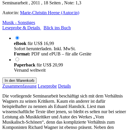
Seminararbeit , 2011 , 18 Seiten , Note: 1,3
Autor:in:
Marie-Christin Heene (Autor:in)
Musik - Sonstiges
Leseprobe & Details
Blick ins Buch
eBook
für
US$ 16,99
Sofort herunterladen. Inkl. MwSt.
Format:
PDF und ePUB – für alle Geräte
Paperback
für
US$ 20,99
Versand weltweit
In den Warenkorb
Zusammenfassung
Leseprobe
Details
Die vorliegende Seminararbeit beschäftigt sich mit dem Verhältnis
Wagners zu seinen Kritikern. Kaum ein anderer ist dafür
beispielhafter zu nennen als Eduard Hanslick. Liest man
wissenschaftliche Texte über jenen, so bleibt es selten nur bei seiner
Leistung als Musikkritiker und Autor des Werkes „Vom
Musikalisch-Schönen“, denn das komplizierte Verhältnis zum
Komponisten Richard Wagner ist ebenso präsent. Neben den