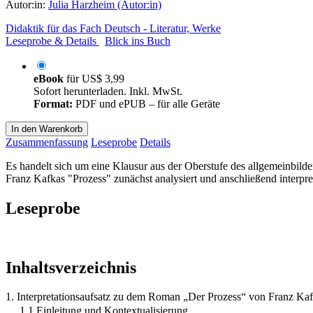
Autor:in:
Julia Harzheim (Autor:in)
Didaktik für das Fach Deutsch - Literatur, Werke
Leseprobe & Details
Blick ins Buch
eBook
für
US$ 3,99
Sofort herunterladen. Inkl. MwSt.
Format:
PDF und ePUB – für alle Geräte
In den Warenkorb
Zusammenfassung
Leseprobe
Details
Es handelt sich um eine Klausur aus der Oberstufe des allgemeinbild
Franz Kafkas "Prozess" zunächst analysiert und anschließend interpret
Leseprobe
Inhaltsverzeichnis
1. Interpretationsaufsatz zu dem Roman „Der Prozess“ von Franz Ka
1.1 Einleitung und Kontextualisierung