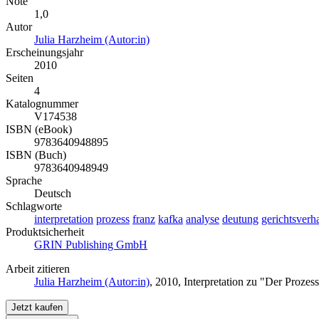
Note
1,0
Autor
Julia Harzheim (Autor:in)
Erscheinungsjahr
2010
Seiten
4
Katalognummer
V174538
ISBN (eBook)
9783640948895
ISBN (Buch)
9783640948949
Sprache
Deutsch
Schlagworte
interpretation
prozess
franz
kafka
analyse
deutung
gerichtsverh
Produktsicherheit
GRIN Publishing GmbH
Arbeit zitieren
Julia Harzheim (Autor:in)
, 2010, Interpretation zu "Der Proz
Jetzt kaufen