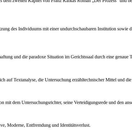
 aus dem zweiten Kapitel von Franz Kafkas Roman „Der Prozess“ und bel
tzung des Individuums mit einer undurchschaubaren Institution sowie di
rhaftung und die paradoxe Situation im Gerichtssaal durch eine genaue T
 sich auf Textanalyse, die Untersuchung erzähltechnischer Mittel und di
raktion mit dem Untersuchungsrichter, seine Verteidigungsrede und den 
ive, Moderne, Entfremdung und Identitätsverlust.