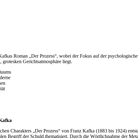
nz Kafkas Roman „Der Prozess“, wobei der Fokus auf der psychologische
 grotesken Gerichtsatmosphäre liegt.
iduums
oderne
hen
tät
 Kafka
hen Charakters „Der Prozess“ von Franz Kafka (1883 bis 1924) entstan
en Begriff der Schuld thematisiert. Durch die Wörtlichnahme der Metap