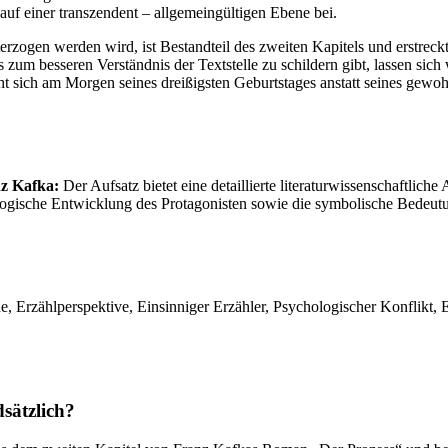
uf einer transzendent – allgemeingültigen Ebene bei.
zogen werden wird, ist Bestandteil des zweiten Kapitels und erstreckt s
s zum besseren Verständnis der Textstelle zu schildern gibt, lassen si
ieht sich am Morgen seines dreißigsten Geburtstages anstatt seines ge
nz Kafka:
Der Aufsatz bietet eine detaillierte literaturwissenschaftlic
logische Entwicklung des Protagonisten sowie die symbolische Bedeutu
ne, Erzählperspektive, Einsinniger Erzähler, Psychologischer Konflik
sätzlich?