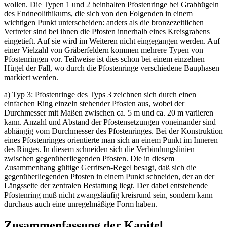
wollen. Die Typen 1 und 2 beinhalten Pfostenringe bei Grabhügeln
des Endneolithikums, die sich von den Folgenden in einem
wichtigen Punkt unterscheiden: anders als die bronzezeitlichen
Vertreter sind bei ihnen die Pfosten innerhalb eines Kreisgrabens
eingetieft. Auf sie wird im Weiteren nicht eingegangen werden. Auf
einer Vielzahl von Gräberfeldern kommen mehrere Typen von
Pfostenringen vor. Teilweise ist dies schon bei einem einzelnen
Hügel der Fall, wo durch die Pfostenringe verschiedene Bauphasen
markiert werden.
a) Typ 3: Pfostenringe des Typs 3 zeichnen sich durch einen
einfachen Ring einzeln stehender Pfosten aus, wobei der
Durchmesser mit Maßen zwischen ca. 5 m und ca. 20 m variieren
kann. Anzahl und Abstand der Pfostensetzungen voneinander sind
abhängig vom Durchmesser des Pfostenringes. Bei der Konstruktion
eines Pfostenringes orientierte man sich an einem Punkt im Inneren
des Ringes. In diesem schneiden sich die Verbindungslinien
zwischen gegenüberliegenden Pfosten. Die in diesem
Zusammenhang gültige Gerritsen-Regel besagt, daß sich die
gegenüberliegenden Pfosten in einem Punkt schneiden, der an der
Längsseite der zentralen Bestattung liegt. Der dabei entstehende
Pfostenring muß nicht zwangsläufig kreisrund sein, sondern kann
durchaus auch eine unregelmäßige Form haben.
Zusammenfassung der Kapitel