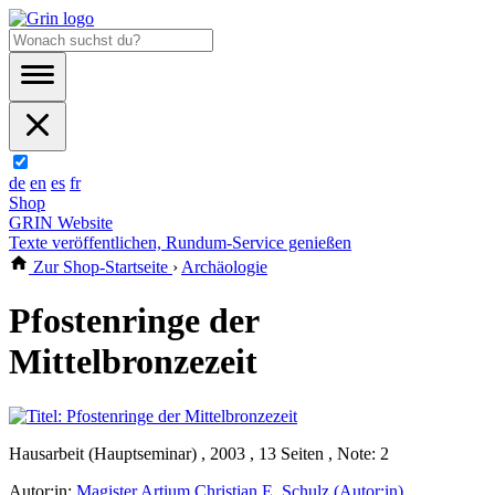
de
en
es
fr
Shop
GRIN Website
Texte veröffentlichen, Rundum-Service genießen
Zur Shop-Startseite
›
Archäologie
Pfostenringe der
Mittelbronzezeit
Hausarbeit (Hauptseminar) , 2003 , 13 Seiten , Note: 2
Autor:in:
Magister Artium Christian E. Schulz (Autor:in)