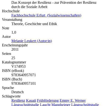
Das Konzept der Resilienz - zur Prävention der Resilienz
durch die Soziale Arbeit
Hochschule
Fachhochschule Erfurt (Sozialwissenschaften)
Veranstaltung
Theorie, Geschichte und Ethik
Note
1,0
Autor
Melanie Leukert (Autor:in)
Erscheinungsjahr
2011
Seiten
25
Katalognummer
V174953
ISBN (eBook)
9783640957071
ISBN (Buch)
9783640957101
Sprache
Deutsch
Schlagworte
Resilienz
Kauaii
Frühförderung
Emmy E. Werner
Längsschnittstudie
Laucht
Mannheimer Längsschnittstudie