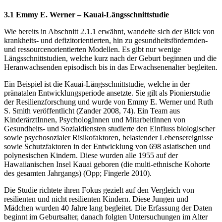
3.1 Emmy E. Werner – Kauai-Längsschnittstudie
Wie bereits in Abschnitt 2.1.1 erwähnt, wandelte sich der Blick von
krankheits- und defizitorientierten, hin zu gesundheitsfördernden-
und ressourcenorientierten Modellen. Es gibt nur wenige
Längsschnittstudien, welche kurz nach der Geburt beginnen und die
Heranwachsenden episodisch bis in das Erwachsenenalter begleiten.
Ein Beispiel ist die Kauai-Längsschnittstudie, welche in der
pränatalen Entwicklungsperiode ansetzte. Sie gilt als Pionierstudie
der Resilienzforschung und wurde von Emmy E. Werner und Ruth
S. Smith veröffentlicht (Zander 2008, 74). Ein Team aus
KinderärztInnen, PsychologInnen und MitarbeitInnen von
Gesundheits- und Sozialdiensten studierte den Einfluss biologischer
sowie psychosozialer Risikofaktoren, belastender Lebensereignisse
sowie Schutzfaktoren in der Entwicklung von 698 asiatischen und
polynesischen Kindern. Diese wurden alle 1955 auf der
Hawaiianischen Insel Kauai geboren (die multi-ethnische Kohorte
des gesamten Jahrgangs) (Opp; Fingerle 2010).
Die Studie richtete ihren Fokus gezielt auf den Vergleich von
resilienten und nicht resilienten Kindern. Diese Jungen und
Mädchen wurden 40 Jahre lang begleitet. Die Erfassung der Daten
beginnt im Geburtsalter, danach folgten Untersuchungen im Alter