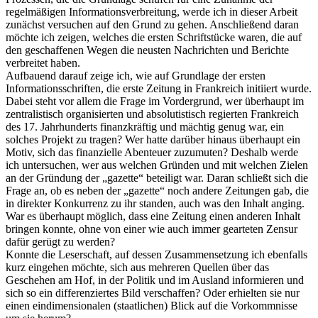
regelmäßigen Informationsverbreitung, werde ich in dieser Arbeit
zunächst versuchen auf den Grund zu gehen. Anschließend daran
möchte ich zeigen, welches die ersten Schriftstücke waren, die auf
den geschaffenen Wegen die neusten Nachrichten und Berichte
verbreitet haben.
Aufbauend darauf zeige ich, wie auf Grundlage der ersten
Informationsschriften, die erste Zeitung in Frankreich initiiert wurde.
Dabei steht vor allem die Frage im Vordergrund, wer überhaupt im
zentralistisch organisierten und absolutistisch regierten Frankreich
des 17. Jahrhunderts finanzkräftig und mächtig genug war, ein
solches Projekt zu tragen? Wer hatte darüber hinaus überhaupt ein
Motiv, sich das finanzielle Abenteuer zuzumuten? Deshalb werde
ich untersuchen, wer aus welchen Gründen und mit welchen Zielen
an der Gründung der „gazette“ beteiligt war. Daran schließt sich die
Frage an, ob es neben der „gazette“ noch andere Zeitungen gab, die
in direkter Konkurrenz zu ihr standen, auch was den Inhalt anging.
War es überhaupt möglich, dass eine Zeitung einen anderen Inhalt
bringen konnte, ohne von einer wie auch immer gearteten Zensur
dafür gerügt zu werden?
Konnte die Leserschaft, auf dessen Zusammensetzung ich ebenfalls
kurz eingehen möchte, sich aus mehreren Quellen über das
Geschehen am Hof, in der Politik und im Ausland informieren und
sich so ein differenziertes Bild verschaffen? Oder erhielten sie nur
einen eindimensionalen (staatlichen) Blick auf die Vorkommnisse