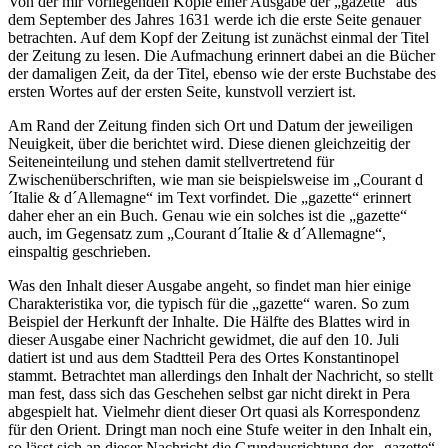
Von der mir vorliegenden Kopie einer Ausgabe der „gazette“ aus
dem September des Jahres 1631 werde ich die erste Seite genauer
betrachten. Auf dem Kopf der Zeitung ist zunächst einmal der Titel
der Zeitung zu lesen. Die Aufmachung erinnert dabei an die Bücher
der damaligen Zeit, da der Titel, ebenso wie der erste Buchstabe des
ersten Wortes auf der ersten Seite, kunstvoll verziert ist.
Am Rand der Zeitung finden sich Ort und Datum der jeweiligen
Neuigkeit, über die berichtet wird. Diese dienen gleichzeitig der
Seiteneinteilung und stehen damit stellvertretend für
Zwischenüberschriften, wie man sie beispielsweise im „Courant d
´Italie & d´Allemagne“ im Text vorfindet. Die „gazette“ erinnert
daher eher an ein Buch. Genau wie ein solches ist die „gazette“
auch, im Gegensatz zum „Courant d´Italie & d´Allemagne“,
einspaltig geschrieben.
Was den Inhalt dieser Ausgabe angeht, so findet man hier einige
Charakteristika vor, die typisch für die „gazette“ waren. So zum
Beispiel der Herkunft der Inhalte. Die Hälfte des Blattes wird in
dieser Ausgabe einer Nachricht gewidmet, die auf den 10. Juli
datiert ist und aus dem Stadtteil Pera des Ortes Konstantinopel
stammt. Betrachtet man allerdings den Inhalt der Nachricht, so stellt
man fest, dass sich das Geschehen selbst gar nicht direkt in Pera
abgespielt hat. Vielmehr dient dieser Ort quasi als Korrespondenz
für den Orient. Dringt man noch eine Stufe weiter in den Inhalt ein,
so lässt sich an dieser Nachricht die Grundausrichtung der „gazette“