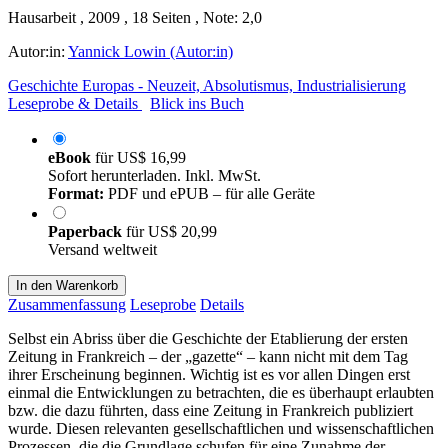
Hausarbeit , 2009 , 18 Seiten , Note: 2,0
Autor:in:
Yannick Lowin (Autor:in)
Geschichte Europas - Neuzeit, Absolutismus, Industrialisierung
Leseprobe & Details
Blick ins Buch
eBook
für
US$ 16,99
Sofort herunterladen. Inkl. MwSt.
Format:
PDF und ePUB – für alle Geräte
Paperback
für
US$ 20,99
Versand weltweit
In den Warenkorb
Zusammenfassung
Leseprobe
Details
Selbst ein Abriss über die Geschichte der Etablierung der ersten
Zeitung in Frankreich – der „gazette“ – kann nicht mit dem Tag
ihrer Erscheinung beginnen. Wichtig ist es vor allen Dingen erst
einmal die Entwicklungen zu betrachten, die es überhaupt erlaubten
bzw. die dazu führten, dass eine Zeitung in Frankreich publiziert
wurde. Diesen relevanten gesellschaftlichen und wissenschaftlichen
Prozessen, die die Grundlage schufen für eine Zunahme der