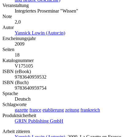
Veranstaltung
Integriertes Proseminar "Wissen"
Note
2,0
Autor
Yannick Lowin (Autor:in)
Erscheinungsjahr
2009
Seiten
18
Katalognummer
V175105
ISBN (eBook)
9783640959532
ISBN (Buch)
9783640959754
Sprache
Deutsch
Schlagworte
gazette
france
etablierung
zeitung
frankreich
Produktsicherheit
GRIN Publishing GmbH
Arbeit zitieren
Yannick Lowin (Autor:in)
, 2009, La Gazette en France,