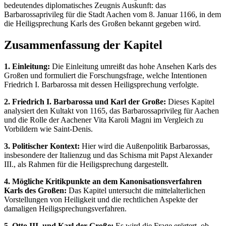
bedeutendes diplomatisches Zeugnis Auskunft: das
Barbarossaprivileg für die Stadt Aachen vom 8. Januar 1166, in dem
die Heiligsprechung Karls des Großen bekannt gegeben wird.
Zusammenfassung der Kapitel
1. Einleitung:
Die Einleitung umreißt das hohe Ansehen Karls des
Großen und formuliert die Forschungsfrage, welche Intentionen
Friedrich I. Barbarossa mit dessen Heiligsprechung verfolgte.
2. Friedrich I. Barbarossa und Karl der Große:
Dieses Kapitel
analysiert den Kultakt von 1165, das Barbarossaprivileg für Aachen
und die Rolle der Aachener Vita Karoli Magni im Vergleich zu
Vorbildern wie Saint-Denis.
3. Politischer Kontext:
Hier wird die Außenpolitik Barbarossas,
insbesondere der Italienzug und das Schisma mit Papst Alexander
III., als Rahmen für die Heiligsprechung dargestellt.
4. Mögliche Kritikpunkte an dem Kanonisationsverfahren
Karls des Großen:
Das Kapitel untersucht die mittelalterlichen
Vorstellungen von Heiligkeit und die rechtlichen Aspekte der
damaligen Heiligsprechungsverfahren.
5. Otto III. und Karl der Große:
Es wird die Frage erörtert, ob