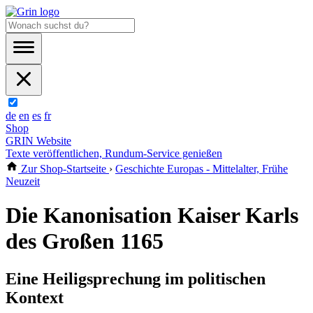
de
en
es
fr
Shop
GRIN Website
Texte veröffentlichen, Rundum-Service genießen
Zur Shop-Startseite
›
Geschichte Europas - Mittelalter, Frühe
Neuzeit
Die Kanonisation Kaiser Karls
des Großen 1165
Eine Heiligsprechung im politischen
Kontext