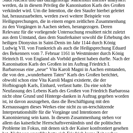
werden, da in diesem Privileg die Kanonisation Karls des Großen
verkündet wird. Um die Intention, die den Staufer hierbei geleitet
hat, herauszuarbeiten, werden zwei weitere Beispiele von
Heiligsprechungen, die in einem engen zeitlichen Zusammenhang
zu den Vorgängen in Aachen stehen, herangezogen. Deren
Relevanz für die vorliegende Untersuchung resultiert nicht zuletzt
aus dem Umstand, dass dem Stauferkaiser sowohl die Erhebung des
heiligen Dionysius in Saint-Denis im Jahr 1144 durch König
Ludwig VII. von Frankreich als auch die Heiligsprechung Eduard
des Bekenners vom 7. Februar 1161 in Westminster durch König
Heinrich II. von England als Vorbild gedient haben durfte. Nach der
Kanonisation Karls des Großen ist im Auftrag Friedrich I.
Barbarossas eine „neue“ Vita Karoli Magni in Aachen entstanden,
die von den „wunderbaren Taten“ Karls des Großen berichtet,
obwohl schon eine Vita Karoli Magni existierte, die der
Hofbiograph Karls, Einhard, verfasst hatte. Da eine solche
Neufassung des Lebens Karls des Großen von Friedrich Barbarossa
nicht ohne Grund und Hinterge-danken in Auftrag gegeben worden
ist, ist davon auszugehen, dass die Beschäftigung mit den
Kernaussagen dieses Werkes eine nicht zu un-terschätzende
Interpretationshilfe für die Vorgänge und Intentionen der
Kanonisierung sein kann. In diesem Zusammenhang stehen vor
allem das kaiserliche Herrschaftsverständnis und die politischen
Probleme im Fokus, mit denen sich der Kaiser konfrontiert gesehen