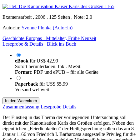
Examensarbeit , 2006 , 125 Seiten , Note: 2,0
Autor:in:
Yvonne Plonka (Autor:in)
Geschichte Europas - Mittelalter, Frühe Neuzeit
Leseprobe & Details
Blick ins Buch
eBook
für
US$ 42,99
Sofort herunterladen. Inkl. MwSt.
Format:
PDF und ePUB – für alle Geräte
Paperback
für
US$ 55,99
Versand weltweit
In den Warenkorb
Zusammenfassung
Leseprobe
Details
Der Einstieg in das Thema der vorliegenden Untersuchung soll
direkt mit der Kanonisation Karls des Großen erfolgen. Neben den
eigentlichen „Feierlichkeiten“ der Heiligsprechung sollen das am 8.
Januar 1166 von Friedrich I. Barbarossa ausgestellte Privileg für die
Stadt Aachen und das dazugehörige Marienstift intensiv analysiert