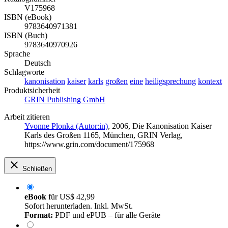
V175968
ISBN (eBook)
9783640971381
ISBN (Buch)
9783640970926
Sprache
Deutsch
Schlagworte
kanonisation
kaiser
karls
großen
eine
heiligsprechung
kontext
Produktsicherheit
GRIN Publishing GmbH
Arbeit zitieren
Yvonne Plonka (Autor:in)
, 2006, Die Kanonisation Kaiser
Karls des Großen 1165, München, GRIN Verlag,
https://www.grin.com/document/175968
Schließen
eBook
für
US$ 42,99
Sofort herunterladen. Inkl. MwSt.
Format:
PDF und ePUB – für alle Geräte