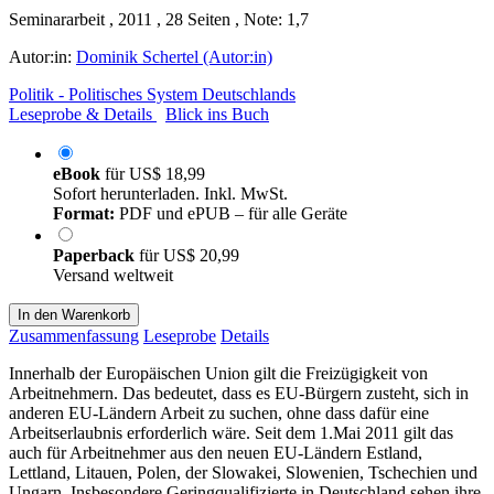
Seminararbeit , 2011 , 28 Seiten , Note: 1,7
Autor:in:
Dominik Schertel (Autor:in)
Politik - Politisches System Deutschlands
Leseprobe & Details
Blick ins Buch
eBook
für
US$ 18,99
Sofort herunterladen. Inkl. MwSt.
Format:
PDF und ePUB – für alle Geräte
Paperback
für
US$ 20,99
Versand weltweit
In den Warenkorb
Zusammenfassung
Leseprobe
Details
Innerhalb der Europäischen Union gilt die Freizügigkeit von
Arbeitnehmern. Das bedeutet, dass es EU-Bürgern zusteht, sich in
anderen EU-Ländern Arbeit zu suchen, ohne dass dafür eine
Arbeitserlaubnis erforderlich wäre. Seit dem 1.Mai 2011 gilt das
auch für Arbeitnehmer aus den neuen EU-Ländern Estland,
Lettland, Litauen, Polen, der Slowakei, Slowenien, Tschechien und
Ungarn. Insbesondere Geringqualifizierte in Deutschland sehen ihre