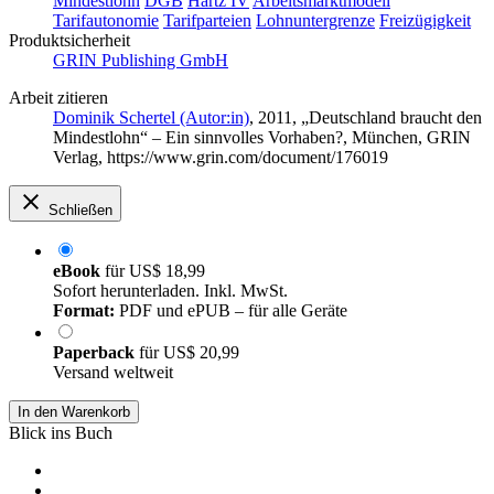
Mindestlohn
DGB
Hartz IV
Arbeitsmarktmodell
Tarifautonomie
Tarifparteien
Lohnuntergrenze
Freizügigkeit
Produktsicherheit
GRIN Publishing GmbH
Arbeit zitieren
Dominik Schertel (Autor:in)
, 2011, „Deutschland braucht den
Mindestlohn“ – Ein sinnvolles Vorhaben?, München, GRIN
Verlag, https://www.grin.com/document/176019
Schließen
eBook
für
US$ 18,99
Sofort herunterladen. Inkl. MwSt.
Format:
PDF und ePUB – für alle Geräte
Paperback
für
US$ 20,99
Versand weltweit
In den Warenkorb
Blick ins Buch