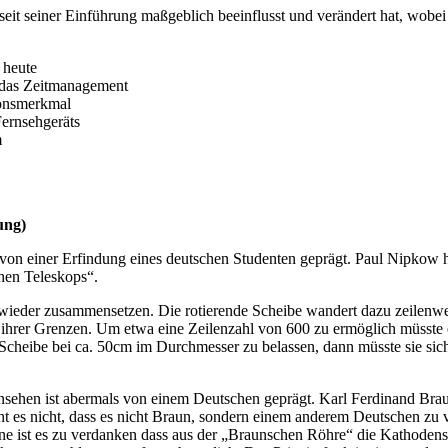
seit seiner Einführung maßgeblich beeinflusst und verändert hat, wobe
 heute
d das Zeitmanagement
ionsmerkmal
Fernsehgeräts
m
ung)
von einer Erfindung eines deutschen Studenten geprägt. Paul Nipkow h
hen Teleskops“.
 wieder zusammensetzen. Die rotierende Scheibe wandert dazu zeilenwei
n ihrer Grenzen. Um etwa eine Zeilenzahl von 600 zu ermöglich müsst
e Scheibe bei ca. 50cm im Durchmesser zu belassen, dann müsste sie s
rnsehen ist abermals von einem Deutschen geprägt. Karl Ferdinand Br
ht es nicht, dass es nicht Braun, sondern einem anderem Deutschen zu 
 ist es zu verdanken dass aus der „Braunschen Röhre“ die Kathodenst