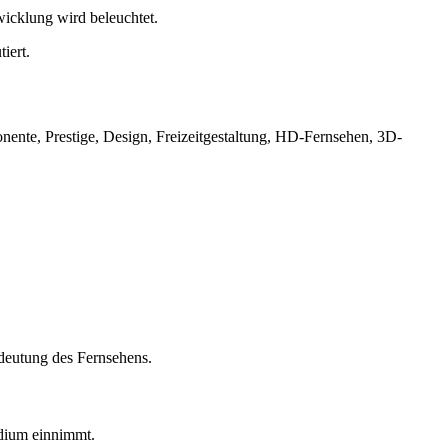
icklung wird beleuchtet.
iert.
nte, Prestige, Design, Freizeitgestaltung, HD-Fernsehen, 3D-
edeutung des Fernsehens.
edium einnimmt.