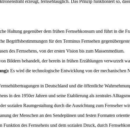
tronenstrahl erzeugt, fernsehtauglich. Das Prinzip funktioniert so, das
ische Haltung gegenüber dem frühen Fernsehkonsum und führt in die Fr
che Begriffsbestimmungen für den Terminus Fernsehen gegenübergestel
hasen des Fernsehens, von der ersten Vision bis zum Massenmedium.
n Bildern behandelt, der bereits in frühen Erzählungen verwurzelt wa
ung):
Es wird die technologische Entwicklung von der mechanischen N
 Fernsehübertragungen in Deutschland und die öffentliche Wahrnehmun
ens in den 1950er Jahren und seine Etablierung als zentrales Alltagsme
der sozialen Raumgestaltung durch die Ausrichtung zum Fernseher wird
tplanung der Menschen an den Sendeplänen und festen Formaten orientier
iven Funktion des Fernsehens und dem sozialen Druck, durch Fernsehkon