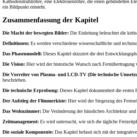
Kathodenstrahlröhre, eine Elektronenröhre, die einen gebündelten Elek
ein Bildpunkt entsteht.
Zusammenfassung der Kapitel
Die Macht der bewegten Bilder:
Die Einleitung beleuchtet die krit
Definitionen:
Es werden verschiedene wissenschaftliche und technis
Das Phasenmodell:
Dieses Kapitel skizziert die drei Entwicklungsp
Die Vision:
Hier wird der historische Wunsch nach Fernübertragung vo
Die Vorreiter von Plasma- und LCD-TV (Die technische Umsetz
beschrieben.
Die technische Erprobung:
Dieses Kapitel dokumentiert die ersten
Der Aufstieg der Flimmerkiste:
Hier wird der Siegeszug des Fernseh
Das Wohnzimmer:
Die Veränderung der häuslichen Architektur und 
Zeitmanagement:
Es wird untersucht, wie sich die tägliche Freizei
Die soziale Komponente:
Das Kapitel befasst sich mit der integrat