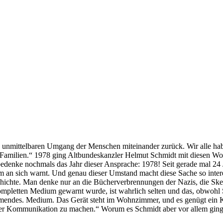
n unmittelbaren Umgang der Menschen miteinander zurück. Wir alle hab
n Familien.“ 1978 ging Altbundeskanzler Helmut Schmidt mit diesen Wort
enke nochmals das Jahr dieser Ansprache: 1978! Seit gerade mal 24 J
um an sich warnt. Und genau dieser Umstand macht diese Sache so interes
schichte. Man denke nur an die Bücherverbrennungen der Nazis, die Skep
ompletten Medium gewarnt wurde, ist wahrlich selten und das, obwohl 
immendes. Medium. Das Gerät steht im Wohnzimmer, und es genügt ein Kn
der Kommunikation zu machen.“ Worum es Schmidt aber vor allem ging,