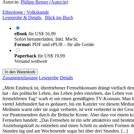
Autor:in:
Philipp Berner (Autor:in)
Ethnologie / Volkskunde
Leseprobe & Details
Blick ins Buch
eBook
für
US$ 16,99
Sofort herunterladen. Inkl. MwSt.
Format:
PDF und ePUB – für alle Geräte
Paperback
für
US$ 19,99
Versand weltweit
In den Warenkorb
Zusammenfassung
Leseprobe
Details
„Mein Eindruck ist, übertriebener Fernsehkonsum drängt vielfach de
hat - das politische Leben, das Leben jedes einzelnen, das Leben vo
fernsehfreien Tag“ warb er um einen gemäßigten TV-Konsum. Man bed
viertel Jahrhundert hat es gedauert, bis ein Kanzler vor diesem Medi
Mediums warnt oder sie sogar verbietet, ist weit verbreitet in der Ge
vor Piratensendern durch die Britische Krone. Aber dass vor einem k
Fernsehen handelt: „Das Fernsehen ist ein sehr attraktives und best
Anziehungskraft zu entziehen und einen Schritt zu anderen Formen 
Stunden lag und am Wochenende sogar bei über drei Stunden. [...]