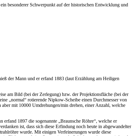
i ein besonderer Schwerpunkt auf der historischen Entwicklung und
ieß der Mann und er erfand 1883 (laut Erzählung am Heiligen
se am Bild (bei der Zerlegung) bzw. der Projektionsfläche (bei der
e eine „normal“ rotierende Nipkow-Scheibe einen Durchmesser von
ich aber mit 10000 Umdrehungen/min drehen, einer Anzahl, welche
aun erfand 1897 die sogenannte „Braunsche Röhre“, welche er
verdanken ist, dass sich diese Erfindung noch heute in abgewandelter
rahlröhre wurde. Mit einigen Verfeinerungen wurde diese