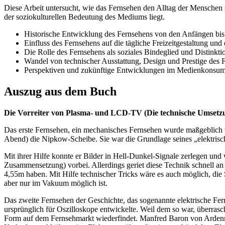
Diese Arbeit untersucht, wie das Fernsehen den Alltag der Menschen 
der soziokulturellen Bedeutung des Mediums liegt.
Historische Entwicklung des Fernsehens von den Anfängen bis
Einfluss des Fernsehens auf die tägliche Freizeitgestaltung un
Die Rolle des Fernsehens als soziales Bindeglied und Distinkt
Wandel von technischer Ausstattung, Design und Prestige des 
Perspektiven und zukünftige Entwicklungen im Medienkonsu
Auszug aus dem Buch
Die Vorreiter von Plasma- und LCD-TV (Die technische Umsetz
Das erste Fernsehen, ein mechanisches Fernsehen wurde maßgeblich 
Abend) die Nipkow-Scheibe. Sie war die Grundlage seines „elektrisc
Mit ihrer Hilfe konnte er Bilder in Hell-Dunkel-Signale zerlegen und
Zusammensetzung) vorbei. Allerdings geriet diese Technik schnell a
4,55m haben. Mit Hilfe technischer Tricks wäre es auch möglich, di
aber nur im Vakuum möglich ist.
Das zweite Fernsehen der Geschichte, das sogenannte elektrische Fe
ursprünglich für Oszilloskope entwickelte. Weil dem so war, überrasc
Form auf dem Fernsehmarkt wiederfindet. Manfred Baron von Ardenne