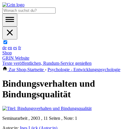
de
en
es
fr
Shop
GRIN Website
Texte veröffentlichen, Rundum-Service genießen
Zur Shop-Startseite
›
Psychologie - Entwicklungspsychologie
Bindungsverhalten und
Bindungsqualität
Seminararbeit , 2003 , 11 Seiten , Note: 1
Autor:in:
Ines Lück (Autor:in)