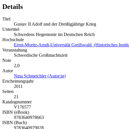
Details
Titel
Gustav II Adolf und der Dreißigjährige Krieg
Untertitel
Schwedens Hegemonie im Deutschen Reich
Hochschule
Ernst-Moritz-Arndt-Universität Greifswald (Historisches Institu
Veranstaltung
Schwedische Großmachtszeit
Note
2,0
Autor
Nina Schmeichler (Autor:in)
Erscheinungsjahr
2011
Seiten
21
Katalognummer
V176577
ISBN (eBook)
9783640978663
ISBN (Buch)
9783640979028