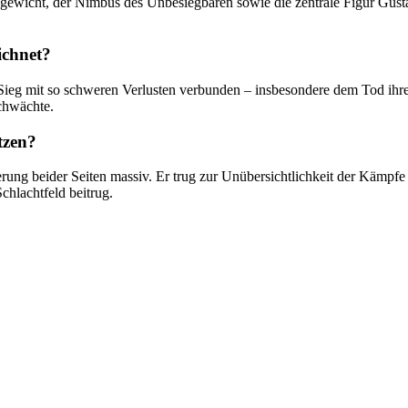
gewicht, der Nimbus des Unbesiegbaren sowie die zentrale Figur Gusta
ichnet?
ieg mit so schweren Verlusten verbunden – insbesondere dem Tod ihres
chwächte.
tzen?
ung beider Seiten massiv. Er trug zur Unübersichtlichkeit der Kämpfe b
chlachtfeld beitrug.