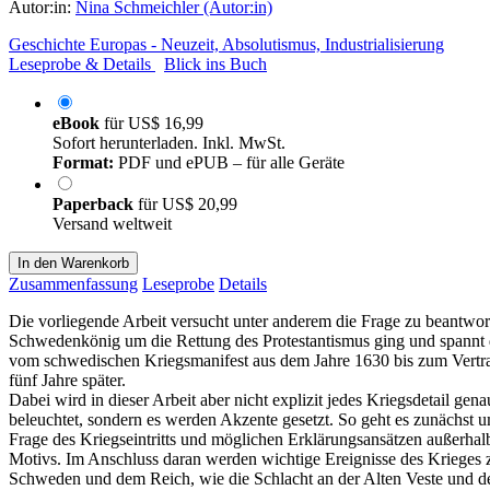
Autor:in:
Nina Schmeichler (Autor:in)
Geschichte Europas - Neuzeit, Absolutismus, Industrialisierung
Leseprobe & Details
Blick ins Buch
eBook
für
US$ 16,99
Sofort herunterladen. Inkl. MwSt.
Format:
PDF und ePUB – für alle Geräte
Paperback
für
US$ 20,99
Versand weltweit
In den Warenkorb
Zusammenfassung
Leseprobe
Details
Die vorliegende Arbeit versucht unter anderem die Frage zu beantwor
Schwedenkönig um die Rettung des Protestantismus ging und spannt
vom schwedischen Kriegsmanifest aus dem Jahre 1630 bis zum Vert
fünf Jahre später.
Dabei wird in dieser Arbeit aber nicht explizit jedes Kriegsdetail gena
beleuchtet, sondern es werden Akzente gesetzt. So geht es zunächst u
Frage des Kriegseintritts und möglichen Erklärungsansätzen außerhalb
Motivs. Im Anschluss daran werden wichtige Ereignisse des Krieges
Schweden und dem Reich, wie die Schlacht an der Alten Veste und d