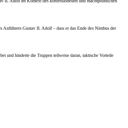
v II. Adolf im Kontext des konfessionellen und machtpolitischen
 Anführers Gustav II. Adolf – dass er das Ende des Nimbus der
ei und hinderte die Truppen teilweise daran, taktische Vorteile