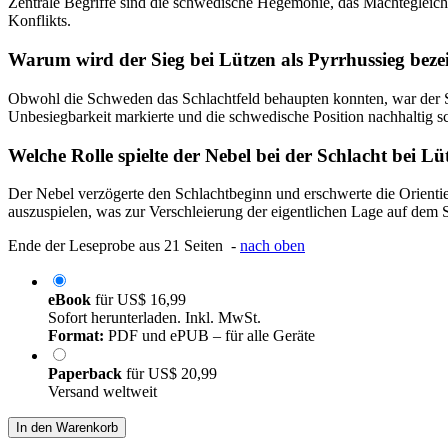
Zentrale Begriffe sind die schwedische Hegemonie, das Mächtegleich
Konflikts.
Warum wird der Sieg bei Lützen als Pyrrhussieg beze
Obwohl die Schweden das Schlachtfeld behaupten konnten, war der S
Unbesiegbarkeit markierte und die schwedische Position nachhaltig s
Welche Rolle spielte der Nebel bei der Schlacht bei Lü
Der Nebel verzögerte den Schlachtbeginn und erschwerte die Orientier
auszuspielen, was zur Verschleierung der eigentlichen Lage auf dem S
Ende der Leseprobe aus 21 Seiten -
nach oben
eBook
für
US$ 16,99
Sofort herunterladen. Inkl. MwSt.
Format:
PDF und ePUB – für alle Geräte
Paperback
für
US$ 20,99
Versand weltweit
In den Warenkorb