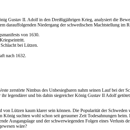
nig Gustav II. Adolf in den Dreißigjährigen Krieg, analysiert die Bew
dem darauffolgenden Niedergang der schwedischen Machtstellung im R
gsmanifests von 1630.
riegseintritt.
 Schlacht bei Lützen.
ft nach 1632.
en Veste zerstörte Nimbus des Unbesiegbaren nahm seinen Lauf bei der 
nur ihr legendärer und bis dahin siegreicher König Gustav II Adolf getö
on Lützen kaum klarer sein können. Die Popularität der Schweden war
 König suchten wohl schon seit geraumer Zeit Todesahnungen heim. Ei
nende Ausgangslage und der schwerwiegenden Folgen eines Verlusts de
r gewesen wäre?