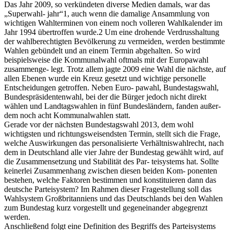
Das Jahr 2009, so verkündeten diverse Medien damals, war das
„Superwahl- jahr“1, auch wenn die damalige Ansammlung von
wichtigen Wahlterminen von einem noch volleren Wahlkalender im
Jahr 1994 übertroffen wurde.2 Um eine drohende Verdrusshaltung
der wahlberechtigten Bevölkerung zu vermeiden, werden bestimmte
Wahlen gebündelt und an einem Termin abgehalten. So wird
beispielsweise die Kommunalwahl oftmals mit der Europawahl
zusammenge- legt. Trotz allem jagte 2009 eine Wahl die nächste, auf
allen Ebenen wurde ein Kreuz gesetzt und wichtige personelle
Entscheidungen getroffen. Neben Euro- pawahl, Bundestagswahl,
Bundespräsidentenwahl, bei der die Bürger jedoch nicht direkt
wählen und Landtagswahlen in fünf Bundesländern, fanden außer-
dem noch acht Kommunalwahlen statt.
Gerade vor der nächsten Bundestagswahl 2013, dem wohl
wichtigsten und richtungsweisendsten Termin, stellt sich die Frage,
welche Auswirkungen das personalisierte Verhältniswahlrecht, nach
dem in Deutschland alle vier Jahre der Bundestag gewählt wird, auf
die Zusammensetzung und Stabilität des Par- teisystems hat. Sollte
keinerlei Zusammenhang zwischen diesen beiden Kom- ponenten
bestehen, welche Faktoren bestimmen und konstituieren dann das
deutsche Parteisystem? Im Rahmen dieser Fragestellung soll das
Wahlsystem Großbritanniens und das Deutschlands bei den Wahlen
zum Bundestag kurz vorgestellt und gegeneinander abgegrenzt
werden.
Anschließend folgt eine Definition des Begriffs des Parteisystems