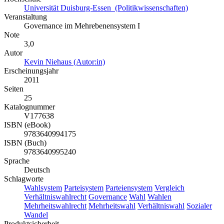
Universität Duisburg-Essen (Politikwissenschaften)
Veranstaltung
Governance im Mehrebenensystem I
Note
3,0
Autor
Kevin Niehaus (Autor:in)
Erscheinungsjahr
2011
Seiten
25
Katalognummer
V177638
ISBN (eBook)
9783640994175
ISBN (Buch)
9783640995240
Sprache
Deutsch
Schlagworte
Wahlsystem
Parteisystem
Parteiensystem
Vergleich
Verhältniswahlrecht
Governance
Wahl
Wahlen
Mehrheitswahlrecht
Mehrheitswahl
Verhältniswahl
Sozialer
Wandel
Produktsicherheit