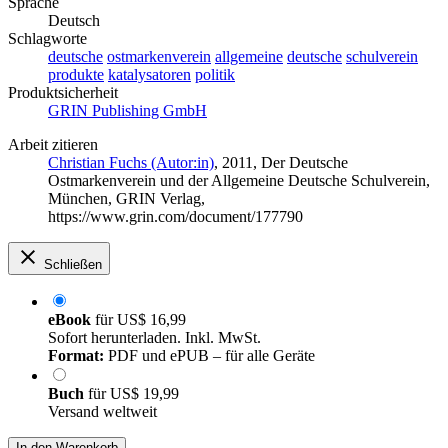
Sprache
Deutsch
Schlagworte
deutsche
ostmarkenverein
allgemeine
deutsche
schulverein
produkte
katalysatoren
politik
Produktsicherheit
GRIN Publishing GmbH
Arbeit zitieren
Christian Fuchs (Autor:in)
, 2011, Der Deutsche
Ostmarkenverein und der Allgemeine Deutsche Schulverein,
München, GRIN Verlag,
https://www.grin.com/document/177790
Schließen
eBook
für
US$ 16,99
Sofort herunterladen. Inkl. MwSt.
Format:
PDF und ePUB – für alle Geräte
Buch
für
US$ 19,99
Versand weltweit
In den Warenkorb