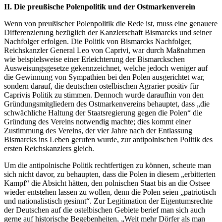
II. Die preußische Polenpolitik und der Ostmarkenverein
Wenn von preußischer Polenpolitik die Rede ist, muss eine genauere
Differenzierung bezüglich der Kanzlerschaft Bismarcks und seiner
Nachfolger erfolgen. Die Politik von Bismarcks Nachfolger,
Reichskanzler General Leo von Caprivi, war durch Maßnahmen
wie beispielsweise einer Erleichterung der Bismarckschen
Ausweisungsgesetze gekennzeichnet, welche jedoch weniger auf
die Gewinnung von Sympathien bei den Polen ausgerichtet war,
sondern darauf, die deutschen ostelbischen Agrarier positiv für
Caprivis Politik zu stimmen. Dennoch wurde daraufhin von den
Gründungsmitgliedern des Ostmarkenvereins behauptet, dass „die
schwächliche Haltung der Staatsregierung gegen die Polen“ die
Gründung des Vereins notwendig machte; dies kommt einer
Zustimmung des Vereins, der vier Jahre nach der Entlassung
Bismarcks ins Leben gerufen wurde, zur antipolnischen Politik des
ersten Reichskanzlers gleich.
Um die antipolnische Politik rechtfertigen zu können, scheute man
sich nicht davor, zu behaupten, dass die Polen in diesem „erbitterten
Kampf“ die Absicht hätten, den polnischen Staat bis an die Ostsee
wieder entstehen lassen zu wollen, denn die Polen seien „patriotisch
und nationalistisch gesinnt“. Zur Legitimation der Eigentumsrechte
der Deutschen auf die ostelbischen Gebiete berief man sich auch
gerne auf historische Begebenheiten, „Weit mehr Dörfer als man