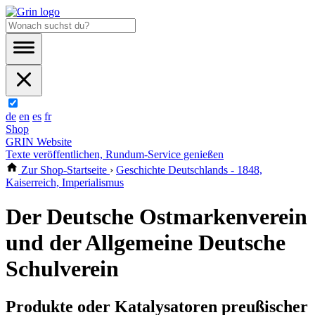
de
en
es
fr
Shop
GRIN Website
Texte veröffentlichen, Rundum-Service genießen
Zur Shop-Startseite
›
Geschichte Deutschlands - 1848,
Kaiserreich, Imperialismus
Der Deutsche Ostmarkenverein
und der Allgemeine Deutsche
Schulverein
Produkte oder Katalysatoren preußischer