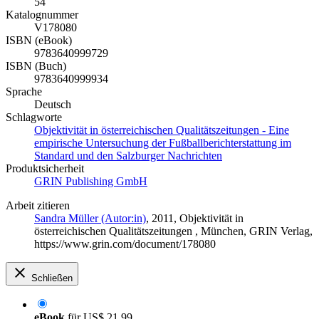
54
Katalognummer
V178080
ISBN (eBook)
9783640999729
ISBN (Buch)
9783640999934
Sprache
Deutsch
Schlagworte
Objektivität in österreichischen Qualitätszeitungen - Eine
empirische Untersuchung der Fußballberichterstattung im
Standard und den Salzburger Nachrichten
Produktsicherheit
GRIN Publishing GmbH
Arbeit zitieren
Sandra Müller (Autor:in)
, 2011, Objektivität in
österreichischen Qualitätszeitungen , München, GRIN Verlag,
https://www.grin.com/document/178080
Schließen
eBook
für
US$ 21,99