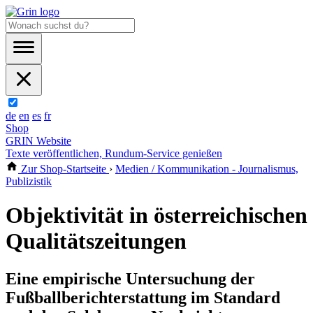
de
en
es
fr
Shop
GRIN Website
Texte veröffentlichen, Rundum-Service genießen
Zur Shop-Startseite
›
Medien / Kommunikation - Journalismus,
Publizistik
Objektivität in österreichischen
Qualitätszeitungen
Eine empirische Untersuchung der
Fußballberichterstattung im Standard