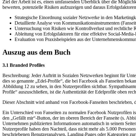
Ziel der Arbeit ist es, einen umfassenden Überblick über die Mögli
bewerten, potenzielle Risiken aufzuzeigen und daraus Erfolgsfaktore
Strategische Einordnung sozialer Netzwerke in den Marketingk
Detaillierte Analyse von Kommunikationsinstrumenten (Fanse
Untersuchung von Risiken wie Kontrollverlust und rechtlich
Ableitung von Erfolgsfaktoren für eine effektive Social-Media
Evaluation von Praxisbeispielen aus der Unternehmenskommun
Auszug aus dem Buch
3.1 Branded Profiles
Beschreibung: Jeder Auftritt in Sozialen Netzwerken beginnt für U
dies so genannte „Edel-Profile“, die bei Facebook als Fanseiten bek
Abbildung 12 zu sehen, in den Nutzerprofilen sichtbar. Sympathisant
Profile“ auszuschließen, ist die Authentizität der Edelprofile oben 
Dieser Abschnitt wird anhand von Facebook-Fanseiten beschrieben, d
Ein Unterschied von Fanseiten zu normalen Facebook Nutzprofilen i
den „Gefällt mir“-Button, der im oberen Bereich der Fanseite (s. Ab
Unternehmen publizierten Informationen automatisch in seinem Seiten
Nutzerprofile haben den Nachteil, dass nicht mehr als 5.000 Persone
beschriebenen Benutzeranalysen, Landing-Pages oder Kategorien zur