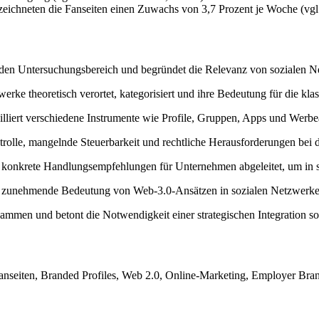
rzeichneten die Fanseiten einen Zuwachs von 3,7 Prozent je Woche (vgl
rt den Untersuchungsbereich und begründet die Relevanz von sozialen
rke theoretisch verortet, kategorisiert und ihre Bedeutung für die kla
tailliert verschiedene Instrumente wie Profile, Gruppen, Apps und Werb
ontrolle, mangelnde Steuerbarkeit und rechtliche Herausforderungen be
onkrete Handlungsempfehlungen für Unternehmen abgeleitet, um in so
e zunehmende Bedeutung von Web-3.0-Ansätzen in sozialen Netzwerke
usammen und betont die Notwendigkeit einer strategischen Integration
seiten, Branded Profiles, Web 2.0, Online-Marketing, Employer Bran