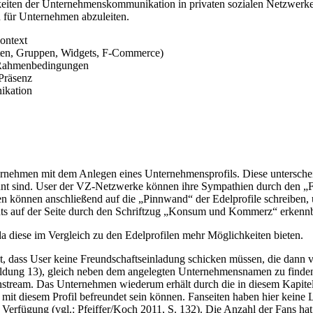
chkeiten der Unternehmenskommunikation in privaten sozialen Netzwer
n für Unternehmen abzuleiten.
ontext
iten, Gruppen, Widgets, F-Commerce)
e Rahmenbedingungen
-Präsenz
ikation
nternehmen mit dem Anlegen eines Unternehmensprofils. Diese untersc
annt sind. User der VZ-Netzwerke können ihre Sympathien durch den „Fi
en können anschließend auf die „Pinnwand“ der Edelprofile schreiben, 
rechts auf der Seite durch den Schriftzug „Konsum und Kommerz“ erkennb
a diese im Vergleich zu den Edelprofilen mehr Möglichkeiten bieten.
st, dass User keine Freundschaftseinladung schicken müssen, die da
bildung 13), gleich neben dem angelegten Unternehmensnamen zu finden 
stream. Das Unternehmen wiederum erhält durch die in diesem Kapitel 
n mit diesem Profil befreundet sein können. Fanseiten haben hier keine
 Verfügung (vgl.: Pfeiffer/Koch 2011, S. 132). Die Anzahl der Fans 