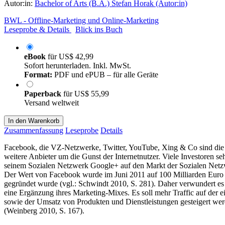
Autor:in:
Bachelor of Arts (B.A.) Stefan Horak (Autor:in)
BWL - Offline-Marketing und Online-Marketing
Leseprobe & Details
Blick ins Buch
eBook
für
US$ 42,99
Sofort herunterladen. Inkl. MwSt.
Format:
PDF und ePUB – für alle Geräte
Paperback
für
US$ 55,99
Versand weltweit
In den Warenkorb
Zusammenfassung
Leseprobe
Details
Facebook, die VZ-Netzwerke, Twitter, YouTube, Xing & Co sind die 
weitere Anbieter um die Gunst der Internetnutzer. Viele Investoren 
seinem Sozialen Netzwerk Google+ auf den Markt der Sozialen Netz
Der Wert von Facebook wurde im Juni 2011 auf 100 Milliarden Euro ge
gegründet wurde (vgl.: Schwindt 2010, S. 281). Daher verwundert es 
eine Ergänzung ihres Marketing-Mixes. Es soll mehr Traffic auf der e
sowie der Umsatz von Produkten und Dienstleistungen gesteigert wer
(Weinberg 2010, S. 167).