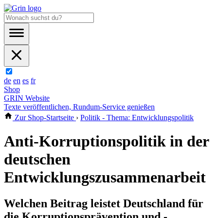
de
en
es
fr
Shop
GRIN Website
Texte veröffentlichen, Rundum-Service genießen
Zur Shop-Startseite
›
Politik - Thema: Entwicklungspolitik
Anti-Korruptionspolitik in der
deutschen
Entwicklungszusammenarbeit
Welchen Beitrag leistet Deutschland für
die Korruptionsprävention und -