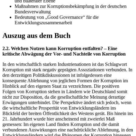
und bilateraler Ebene
Maßnahmen zur Korruptionsbekämpfung in der deutschen
Bundesverwaltung
Bedeutung von „Good Governance“ für die
Entwicklungszusammenarbeit
Auszug aus dem Buch
2.2. Welchen Nutzen kann Korruption entfalten? – Eine
kritische Abwägung der Vor- und Nachteile von Korruption
In den wirtschaftlich starken Industrienationen ist das Schlagwort
Korruption mit stark negativ geprägten Assoziationen verbunden. In
den derzeitigen Politikdiskussionen ist infolgedessen eine
konsequente Ablehnung von jeglichen Formen der Korruption im
Hinblick auf den eigenen Staat zu verzeichnen. Die positiven
Folgen von Korruption stehen in Ländern wie Deutschland somit
nicht zur Disposition, da die gesellschaftliche Meinung derartige
Erwägungen unterbindet. Die Perspektive ändert sich jedoch, wenn
die wirtschaftliche Prosperität von Entwicklungsländern ins
Blickfeld der breiten Öffentlichkeit des Westens gerät. Bis hinein ins
21. Jahrhundert wurde hier anscheinend mit zweierlei Maß
gemessen: Im eigenen Land finden Korruption und die damit
verbundenen Auswirkungen eine nachdrückliche Ablehnung, in den
Entwicklungsländern wird das Phänomen der Korruption hingegen