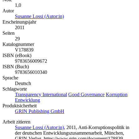
1,0
Autor
Susanne Lossi (Autor:in)
Erscheinungsjahr
2011
Seiten
29
Katalognummer
V178839
ISBN (eBook)
9783656009672
ISBN (Buch)
9783656010340
Sprache
Deutsch
Schlagworte
Transparency International
Good Governance
Korruption
Entwicklung
Produktsicherheit
GRIN Publishing GmbH
Arbeit zitieren
Susanne Lossi (Autor:in)
, 2011, Anti-Korruptionspolitik in
der deutschen Entwicklungszusammenarbeit, München,
GRIN Verlag, https://www.grin.com/document/178839