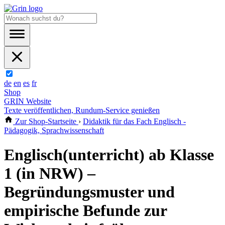
de
en
es
fr
Shop
GRIN Website
Texte veröffentlichen, Rundum-Service genießen
Zur Shop-Startseite
›
Didaktik für das Fach Englisch -
Pädagogik, Sprachwissenschaft
Englisch(unterricht) ab Klasse
1 (in NRW) –
Begründungsmuster und
empirische Befunde zur