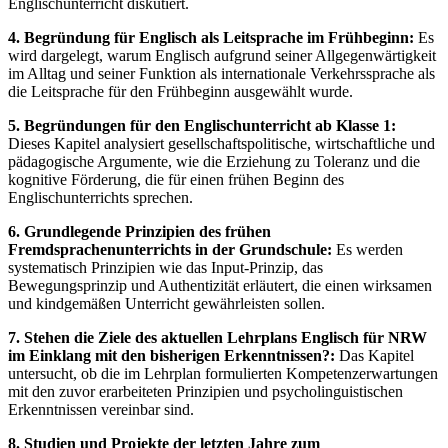
Englischunterricht diskutiert.
4. Begründung für Englisch als Leitsprache im Frühbeginn:
Es
wird dargelegt, warum Englisch aufgrund seiner Allgegenwärtigkeit
im Alltag und seiner Funktion als internationale Verkehrssprache als
die Leitsprache für den Frühbeginn ausgewählt wurde.
5. Begründungen für den Englischunterricht ab Klasse 1:
Dieses Kapitel analysiert gesellschaftspolitische, wirtschaftliche und
pädagogische Argumente, wie die Erziehung zu Toleranz und die
kognitive Förderung, die für einen frühen Beginn des
Englischunterrichts sprechen.
6. Grundlegende Prinzipien des frühen
Fremdsprachenunterrichts in der Grundschule:
Es werden
systematisch Prinzipien wie das Input-Prinzip, das
Bewegungsprinzip und Authentizität erläutert, die einen wirksamen
und kindgemäßen Unterricht gewährleisten sollen.
7. Stehen die Ziele des aktuellen Lehrplans Englisch für NRW
im Einklang mit den bisherigen Erkenntnissen?:
Das Kapitel
untersucht, ob die im Lehrplan formulierten Kompetenzerwartungen
mit den zuvor erarbeiteten Prinzipien und psycholinguistischen
Erkenntnissen vereinbar sind.
8. Studien und Projekte der letzten Jahre zum