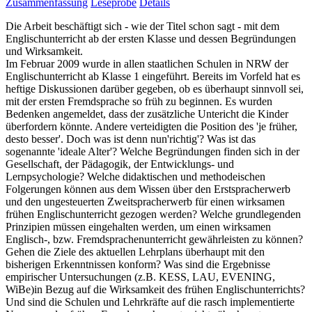
Zusammenfassung
Leseprobe
Details
Die Arbeit beschäftigt sich - wie der Titel schon sagt - mit dem
Englischunterricht ab der ersten Klasse und dessen Begründungen
und Wirksamkeit.
Im Februar 2009 wurde in allen staatlichen Schulen in NRW der
Englischunterricht ab Klasse 1 eingeführt. Bereits im Vorfeld hat es
heftige Diskussionen darüber gegeben, ob es überhaupt sinnvoll sei,
mit der ersten Fremdsprache so früh zu beginnen. Es wurden
Bedenken angemeldet, dass der zusätzliche Untericht die Kinder
überfordern könnte. Andere verteidigten die Position des 'je früher,
desto besser'. Doch was ist denn nun'richtig'? Was ist das
sogenannte 'ideale Alter'? Welche Begründungen finden sich in der
Gesellschaft, der Pädagogik, der Entwicklungs- und
Lernpsychologie? Welche didaktischen und methodeischen
Folgerungen können aus dem Wissen über den Erstspracherwerb
und den ungesteuerten Zweitspracherwerb für einen wirksamen
frühen Englischunterricht gezogen werden? Welche grundlegenden
Prinzipien müssen eingehalten werden, um einen wirksamen
Englisch-, bzw. Fremdsprachenunterricht gewährleisten zu können?
Gehen die Ziele des aktuellen Lehrplans überhaupt mit den
bisherigen Erkenntnissen konform? Was sind die Ergebnisse
empirischer Untersuchungen (z.B. KESS, LAU, EVENING,
WiBe)in Bezug auf die Wirksamkeit des frühen Englischunterrichts?
Und sind die Schulen und Lehrkräfte auf die rasch implementierte