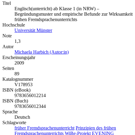
Titel
Englisch(unterricht) ab Klasse 1 (in NRW) –
Begründungsmuster und empirische Befunde zur Wirksamkeit
frühen Fremdsprachenunterrichts
Hochschule
Universität Münster
Note
1,3
Autor
Michaela Harbich (Autor:in)
Erscheinungsjahr
2009
Seiten
89
Katalognummer
V178953
ISBN (eBook)
9783656012214
ISBN (Buch)
9783656012344
Sprache
Deutsch
Schlagworte
früher Fremdsprachenunterricht
Prinzipien des frühen
Fremdsprachenunterrichts
WiBe-Projekt
EVENING