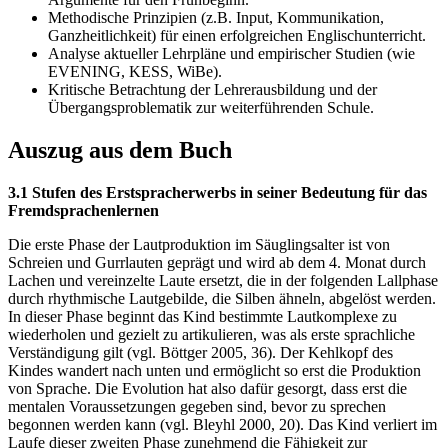
Methodische Prinzipien (z.B. Input, Kommunikation,
Ganzheitlichkeit) für einen erfolgreichen Englischunterricht.
Analyse aktueller Lehrpläne und empirischer Studien (wie
EVENING, KESS, WiBe).
Kritische Betrachtung der Lehrerausbildung und der
Übergangsproblematik zur weiterführenden Schule.
Auszug aus dem Buch
3.1 Stufen des Erstspracherwerbs in seiner Bedeutung für das
Fremdsprachenlernen
Die erste Phase der Lautproduktion im Säuglingsalter ist von
Schreien und Gurrlauten geprägt und wird ab dem 4. Monat durch
Lachen und vereinzelte Laute ersetzt, die in der folgenden Lallphase
durch rhythmische Lautgebilde, die Silben ähneln, abgelöst werden.
In dieser Phase beginnt das Kind bestimmte Lautkomplexe zu
wiederholen und gezielt zu artikulieren, was als erste sprachliche
Verständigung gilt (vgl. Böttger 2005, 36). Der Kehlkopf des
Kindes wandert nach unten und ermöglicht so erst die Produktion
von Sprache. Die Evolution hat also dafür gesorgt, dass erst die
mentalen Voraussetzungen gegeben sind, bevor zu sprechen
begonnen werden kann (vgl. Bleyhl 2000, 20). Das Kind verliert im
Laufe dieser zweiten Phase zunehmend die Fähigkeit zur