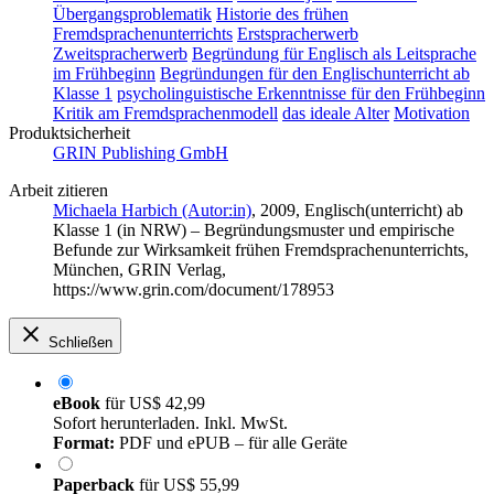
Übergangsproblematik
Historie des frühen
Fremdsprachenunterrichts
Erstspracherwerb
Zweitspracherwerb
Begründung für Englisch als Leitsprache
im Frühbeginn
Begründungen für den Englischunterricht ab
Klasse 1
psycholinguistische Erkenntnisse für den Frühbeginn
Kritik am Fremdsprachenmodell
das ideale Alter
Motivation
Produktsicherheit
GRIN Publishing GmbH
Arbeit zitieren
Michaela Harbich (Autor:in)
, 2009, Englisch(unterricht) ab
Klasse 1 (in NRW) – Begründungsmuster und empirische
Befunde zur Wirksamkeit frühen Fremdsprachenunterrichts,
München, GRIN Verlag,
https://www.grin.com/document/178953
Schließen
eBook
für
US$ 42,99
Sofort herunterladen. Inkl. MwSt.
Format:
PDF und ePUB – für alle Geräte
Paperback
für
US$ 55,99