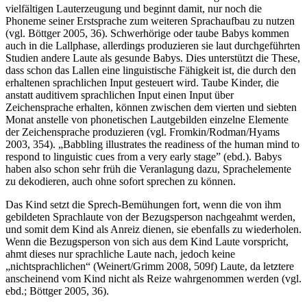
vielfältigen Lauterzeugung und beginnt damit, nur noch die
Phoneme seiner Erstsprache zum weiteren Sprachaufbau zu nutzen
(vgl. Böttger 2005, 36). Schwerhörige oder taube Babys kommen
auch in die Lallphase, allerdings produzieren sie laut durchgeführten
Studien andere Laute als gesunde Babys. Dies unterstützt die These,
dass schon das Lallen eine linguistische Fähigkeit ist, die durch den
erhaltenen sprachlichen Input gesteuert wird. Taube Kinder, die
anstatt auditivem sprachlichen Input einen Input über
Zeichensprache erhalten, können zwischen dem vierten und siebten
Monat anstelle von phonetischen Lautgebilden einzelne Elemente
der Zeichensprache produzieren (vgl. Fromkin/Rodman/Hyams
2003, 354). „Babbling illustrates the readiness of the human mind to
respond to linguistic cues from a very early stage” (ebd.). Babys
haben also schon sehr früh die Veranlagung dazu, Sprachelemente
zu dekodieren, auch ohne sofort sprechen zu können.
Das Kind setzt die Sprech-Bemühungen fort, wenn die von ihm
gebildeten Sprachlaute von der Bezugsperson nachgeahmt werden,
und somit dem Kind als Anreiz dienen, sie ebenfalls zu wiederholen.
Wenn die Bezugsperson von sich aus dem Kind Laute vorspricht,
ahmt dieses nur sprachliche Laute nach, jedoch keine
„nichtsprachlichen“ (Weinert/Grimm 2008, 509f) Laute, da letztere
anscheinend vom Kind nicht als Reize wahrgenommen werden (vgl.
ebd.; Böttger 2005, 36).