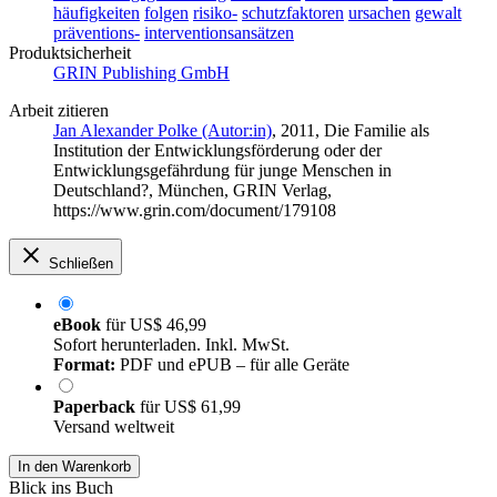
häufigkeiten
folgen
risiko-
schutzfaktoren
ursachen
gewalt
präventions-
interventionsansätzen
Produktsicherheit
GRIN Publishing GmbH
Arbeit zitieren
Jan Alexander Polke (Autor:in)
, 2011, Die Familie als
Institution der Entwicklungsförderung oder der
Entwicklungsgefährdung für junge Menschen in
Deutschland?, München, GRIN Verlag,
https://www.grin.com/document/179108
Schließen
eBook
für
US$ 46,99
Sofort herunterladen. Inkl. MwSt.
Format:
PDF und ePUB – für alle Geräte
Paperback
für
US$ 61,99
Versand weltweit
In den Warenkorb
Blick ins Buch