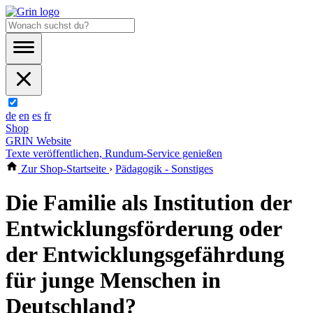
de
en
es
fr
Shop
GRIN Website
Texte veröffentlichen, Rundum-Service genießen
Zur Shop-Startseite
›
Pädagogik - Sonstiges
Die Familie als Institution der
Entwicklungsförderung oder
der Entwicklungsgefährdung
für junge Menschen in
Deutschland?