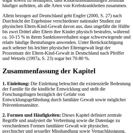
sogar soweit zu behaupten, dass Kindesmisshandlungen zehnmal
häufiger aufträten, als alle Arten von Krebskrankheiten zusammen.
Allein bezogen auf Deutschland geht Engfer (2000, S. 27) nach
Durchsicht der Ergebnisse verschiedener nationaler Studien zur
physischen Eltern-Kind-Gewalt davon aus, dass ungefähr die Hälfte
bis zwei Drittel aller Eltern ihre Kinder physisch bestrafen, während
ca. 10-15 % in ihrem Sanktionsverhalten sogar schwerwiegende und
relativ häufige Bestrafungen anwenden. Unter Berücksichtigung
auch seltener bis leichter physischer Elterngewalt liegt der
Prozentsatz der Eltern-Kind-Gewalt in Deutschland nach Pfeiffer
und Wetzels (1997a, S. 23) sogar bei 70-80 %.
Zusammenfassung der Kapitel
1. Einleitung:
Die Einleitung beleuchtet die existenzielle Bedeutung
der Familie für die kindliche Entwicklung und stellt die
Forschungsfragen bezüglich der Gefahr von
Entwicklungsgefährdung durch familiäre Gewalt sowie möglicher
Präventionsansätze.
2. Formen und Häufigkeiten:
Dieses Kapitel definiert zentrale
Begriffe und analysiert die Verbreitung sowie die Datenlage zu
verschiedenen Formen familiärer Gewalt wie physischer,
psychischer und sexueller Misshandlung sowie Vernachlässigung.