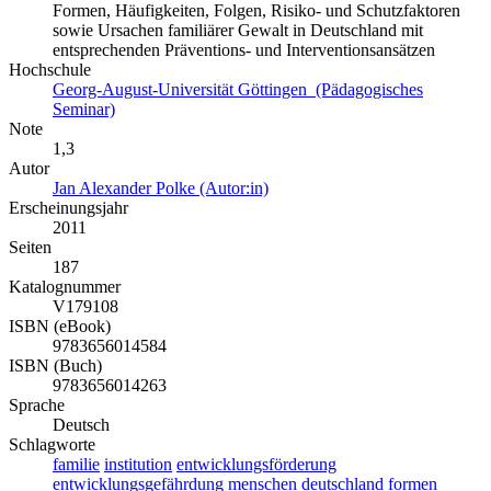
Formen, Häufigkeiten, Folgen, Risiko- und Schutzfaktoren
sowie Ursachen familiärer Gewalt in Deutschland mit
entsprechenden Präventions- und Interventionsansätzen
Hochschule
Georg-August-Universität Göttingen (Pädagogisches
Seminar)
Note
1,3
Autor
Jan Alexander Polke (Autor:in)
Erscheinungsjahr
2011
Seiten
187
Katalognummer
V179108
ISBN (eBook)
9783656014584
ISBN (Buch)
9783656014263
Sprache
Deutsch
Schlagworte
familie
institution
entwicklungsförderung
entwicklungsgefährdung
menschen
deutschland
formen