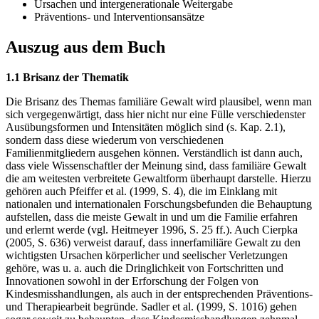
Ursachen und intergenerationale Weitergabe
Präventions- und Interventionsansätze
Auszug aus dem Buch
1.1 Brisanz der Thematik
Die Brisanz des Themas familiäre Gewalt wird plausibel, wenn man
sich vergegenwärtigt, dass hier nicht nur eine Fülle verschiedenster
Ausübungsformen und Intensitäten möglich sind (s. Kap. 2.1),
sondern dass diese wiederum von verschiedenen
Familienmitgliedern ausgehen können. Verständlich ist dann auch,
dass viele Wissenschaftler der Meinung sind, dass familiäre Gewalt
die am weitesten verbreitete Gewaltform überhaupt darstelle. Hierzu
gehören auch Pfeiffer et al. (1999, S. 4), die im Einklang mit
nationalen und internationalen Forschungsbefunden die Behauptung
aufstellen, dass die meiste Gewalt in und um die Familie erfahren
und erlernt werde (vgl. Heitmeyer 1996, S. 25 ff.). Auch Cierpka
(2005, S. 636) verweist darauf, dass innerfamiliäre Gewalt zu den
wichtigsten Ursachen körperlicher und seelischer Verletzungen
gehöre, was u. a. auch die Dringlichkeit von Fortschritten und
Innovationen sowohl in der Erforschung der Folgen von
Kindesmisshandlungen, als auch in der entsprechenden Präventions-
und Therapiearbeit begründe. Sadler et al. (1999, S. 1016) gehen