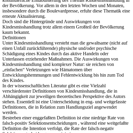
kontinuierliche Enttabuisierung des Themas Kindesmisshandlung in
der Bevölkerung. Vor allem in den letzten Wochen und Monaten,
insbesondere durch die Boulevardpresse, erfuhr diese Thematik eine
erneute Aktualisierung.
Doch sind die Hintergründe und Auswirkungen von
Kindesmisshandlung trotz allem einem Großteil der Bevölkerung
kaum bekannt.
Definitionen
Unter Kindesmisshandlung versteht man die gewaltsame (nicht auf
einen Unfall zurückführende) physische und/oder psychische
Schädigung eines Kindes durch das aktive Handeln oder
Unterlassen erziehender Maßnahmen. Die Auswirkungen von
Kindesmisshandlung sind komplexer Natur: sie reichen von
„einfachen“ Verletzungen wie Hämatomen über
Entwicklungshemmungen und Fehlentwicklung bis hin zum Tod
des Kindes.
In der wissenschaftlichen Literatur gibt es eine Vielzahl
verschiedenster Definitionen von Kindesmisshandlung, die in
Abhängigkeit zur jeweiligen theoretischen Perspektive des Autors
stehen. Essentiell ist eine Unterscheidung in eng- und weitgefasste
Definitionen, die in Relation zum Handlungsziel angewendet
werden.
Bestreben einer enggefaßten Definition ist eine niedrige Rate von
falsch-positiv Selektionsentscheidungen , während eine weitgefaßte
Definition die Intention verfolgt, die Rate der falsch-negativ