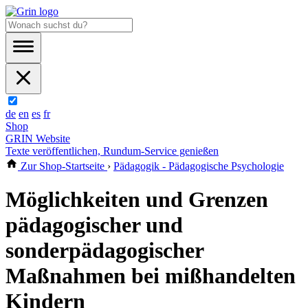
de
en
es
fr
Shop
GRIN Website
Texte veröffentlichen, Rundum-Service genießen
Zur Shop-Startseite
›
Pädagogik - Pädagogische Psychologie
Möglichkeiten und Grenzen
pädagogischer und
sonderpädagogischer
Maßnahmen bei mißhandelten
Kindern