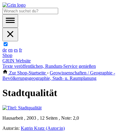
de
en
es
fr
Shop
GRIN Website
Texte veröffentlichen, Rundum-Service genießen
Zur Shop-Startseite
›
Geowissenschaften / Geographie -
Bevölkerungsgeographie, Stadt- u. Raumplanung
Stadtqualität
Hausarbeit , 2003 , 12 Seiten , Note: 2,0
Autor:in:
Katrin Kratz (Autor:in)