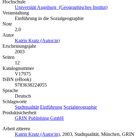
Hochschule
Universität Augsburg (Geographisches Institut)
Veranstaltung
Einführung in die Sozialgeographie
Note
2,0
Autor
Katrin Kratz (Autor:in)
Erscheinungsjahr
2003
Seiten
12
Katalognummer
V17975
ISBN (eBook)
9783638224055
Sprache
Deutsch
Schlagworte
Stadtqualität
Einführung
Sozialgeographie
Produktsicherheit
GRIN Publishing GmbH
Arbeit zitieren
Katrin Kratz (Autor:in)
, 2003, Stadtqualität, München, GRIN