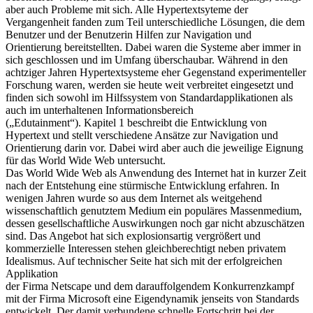
aber auch Probleme mit sich. Alle Hypertextsyteme der
Vergangenheit fanden zum Teil unterschiedliche Lösungen, die dem
Benutzer und der Benutzerin Hilfen zur Navigation und
Orientierung bereitstellten. Dabei waren die Systeme aber immer in
sich geschlossen und im Umfang überschaubar. Während in den
achtziger Jahren Hypertextsysteme eher Gegenstand experimenteller
Forschung waren, werden sie heute weit verbreitet eingesetzt und
finden sich sowohl im Hilfssystem von Standardapplikationen als
auch im unterhaltenen Informationsbereich
(„Edutainment“). Kapitel 1 beschreibt die Entwicklung von
Hypertext und stellt verschiedene Ansätze zur Navigation und
Orientierung darin vor. Dabei wird aber auch die jeweilige Eignung
für das World Wide Web untersucht.
Das World Wide Web als Anwendung des Internet hat in kurzer Zeit
nach der Entstehung eine stürmische Entwicklung erfahren. In
wenigen Jahren wurde so aus dem Internet als weitgehend
wissenschaftlich genutztem Medium ein populäres Massenmedium,
dessen gesellschaftliche Auswirkungen noch gar nicht abzuschätzen
sind. Das Angebot hat sich explosionsartig vergrößert und
kommerzielle Interessen stehen gleichberechtigt neben privatem
Idealismus. Auf technischer Seite hat sich mit der erfolgreichen
Applikation
der Firma Netscape und dem darauffolgendem Konkurrenzkampf
mit der Firma Microsoft eine Eigendynamik jenseits von Standards
entwickelt. Der damit verbundene schnelle Fortschritt bei der