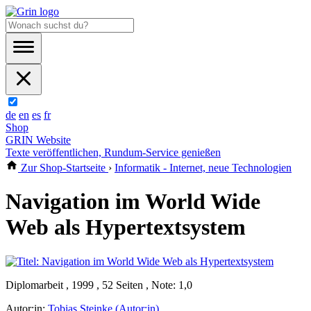
de
en
es
fr
Shop
GRIN Website
Texte veröffentlichen, Rundum-Service genießen
Zur Shop-Startseite
›
Informatik - Internet, neue Technologien
Navigation im World Wide
Web als Hypertextsystem
Diplomarbeit , 1999 , 52 Seiten , Note: 1,0
Autor:in:
Tobias Steinke (Autor:in)