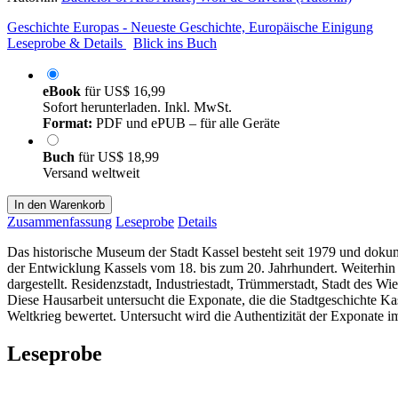
Geschichte Europas - Neueste Geschichte, Europäische Einigung
Leseprobe & Details
Blick ins Buch
eBook
für
US$ 16,99
Sofort herunterladen. Inkl. MwSt.
Format:
PDF und ePUB – für alle Geräte
Buch
für
US$ 18,99
Versand weltweit
In den Warenkorb
Zusammenfassung
Leseprobe
Details
Das historische Museum der Stadt Kassel besteht seit 1979 und dokum
der Entwicklung Kassels vom 18. bis zum 20. Jahrhundert. Weiterhin w
dargestellt. Residenzstadt, Industriestadt, Trümmerstadt, Stadt des
Diese Hausarbeit untersucht die Exponate, die die Stadtgeschichte
Weltkrieg bewertet. Untersucht wird die Authentizität der Exponate i
Leseprobe