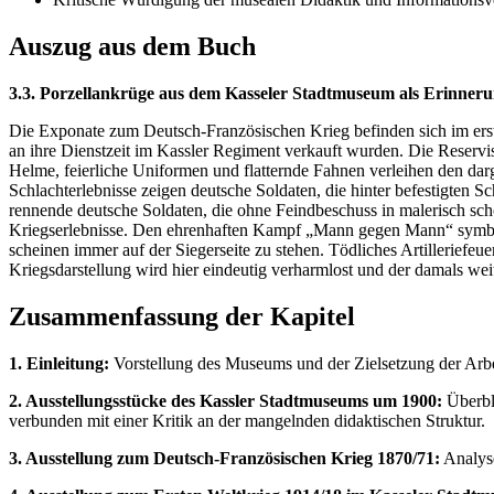
Auszug aus dem Buch
3.3. Porzellankrüge aus dem Kasseler Stadtmuseum als Erinner
Die Exponate zum Deutsch-Französischen Krieg befinden sich im erste
an ihre Dienstzeit im Kassler Regiment verkauft wurden. Die Reservis
Helme, feierliche Uniformen und flatternde Fahnen verleihen den darge
Schlachterlebnisse zeigen deutsche Soldaten, die hinter befestigten
rennende deutsche Soldaten, die ohne Feindbeschuss in malerisch sc
Kriegserlebnisse. Den ehrenhaften Kampf „Mann gegen Mann“ symbolis
scheinen immer auf der Siegerseite zu stehen. Tödliches Artilleriefe
Kriegsdarstellung wird hier eindeutig verharmlost und der damals weit v
Zusammenfassung der Kapitel
1. Einleitung:
Vorstellung des Museums und der Zielsetzung der Arbei
2. Ausstellungsstücke des Kassler Stadtmuseums um 1900:
Überbl
verbunden mit einer Kritik an der mangelnden didaktischen Struktur.
3. Ausstellung zum Deutsch-Französischen Krieg 1870/71:
Analyse