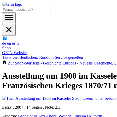
de
en
es
fr
Shop
GRIN Website
Texte veröffentlichen, Rundum-Service genießen
Zur Shop-Startseite
›
Geschichte Europas - Neueste Geschichte, 
Ausstellung um 1900 im Kassel
Französischen Krieges 1870/71 
Essay , 2007 , 14 Seiten , Note: 2.3
Autor:in:
Bachelor of Arts Andrej Wolf de Oliveira (Autor:in)