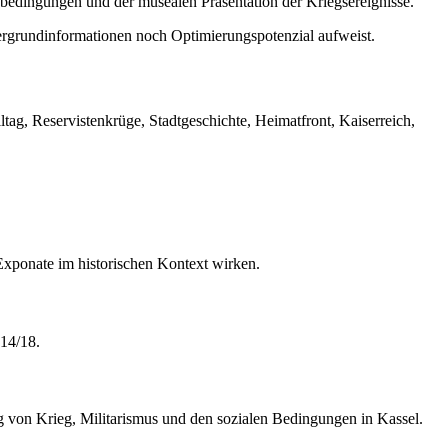
sbedingungen und der musealen Präsentation der Kriegsereignisse.
ergrundinformationen noch Optimierungspotenzial aufweist.
tag, Reservistenkrüge, Stadtgeschichte, Heimatfront, Kaiserreich,
 Exponate im historischen Kontext wirken.
14/18.
ng von Krieg, Militarismus und den sozialen Bedingungen in Kassel.