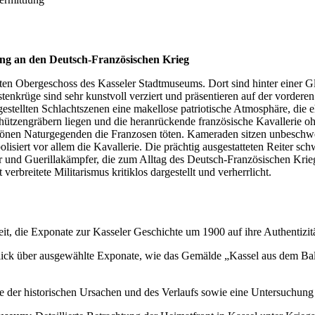
ung an den Deutsch-Französischen Krieg
n Obergeschoss des Kasseler Stadtmuseums. Dort sind hinter einer Glas
tenkrüge sind sehr kunstvoll verziert und präsentieren auf der vorder
stellten Schlachtszenen eine makellose patriotische Atmosphäre, die eh
 Schützengräbern liegen und die heranrückende französische Kavallerie
hönen Naturgegenden die Franzosen töten. Kameraden sitzen unbeschwer
iert vor allem die Kavallerie. Die prächtig ausgestatteten Reiter sc
uer und Guerillakämpfer, die zum Alltag des Deutsch-Französischen Krie
erbreitete Militarismus kritiklos dargestellt und verherrlicht.
t, die Exponate zur Kasseler Geschichte um 1900 auf ihre Authentizitä
ick über ausgewählte Exponate, wie das Gemälde „Kassel aus dem Ball
 der historischen Ursachen und des Verlaufs sowie eine Untersuchung 