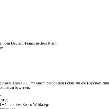
 an den Deutsch-Französischen Krieg
um
chte Kassels um 1900, mit einem besonderen Fokus auf die Exponate zu
Kontext zu bewerten.
e
870/71
 während des Ersten Weltkriegs
ermittlung