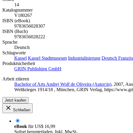
14
Katalognummer
V180267
ISBN (eBook)
9783656028307
ISBN (Buch)
9783656028222
Sprache
Deutsch
Schlagworte
Kassel
Kassel Stadtmuseum
Industrialisierung
Deutsch Französ
Produktsicherheit
GRIN Publishing GmbH
Arbeit zitieren
Bachelor of Arts Andrej Wolf de Oliveira (Autor:in)
, 2007, Au
Weltkrieges 1914/18 , München, GRIN Verlag, https://www.g
Jetzt kaufen
Schließen
eBook
für
US$ 16,99
Sofort herunterladen. Inkl. MwSt.