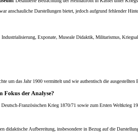
museum:
Detaillierte Betrachtung der Heimatfront in Kassel unter Krieg
ar anschauliche Darstellungen bietet, jedoch aufgrund fehlender Hint
Industrialisierung, Exponate, Museale Didaktik, Militarismus, Kriegsall
hte um das Jahr 1900 vermittelt und wie authentisch die ausgestellten
 im Fokus der Analyse?
um Deutsch-Französischen Krieg 1870/71 sowie zum Ersten Weltkrieg 19
eren didaktische Aufbereitung, insbesondere in Bezug auf die Darstellu