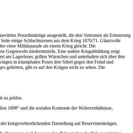
vitrine Porzellankrüge ausgestellt, die den Veteranen als Erinnerung
en Seite einige Schlachtszenen aus dem Krieg 1870/71. Glanzvolle
er einer Militärparade als einem Krieg gleicht. Die
 ohne Gegenwehr niedermetzeln. Eine andere Krugabbildung zeigt
t am Lagerfeuer, grillen Würstchen und unterhalten sich über ihre
hwingen in triumphalen Posen ihre Säbel gegen den Feind und
ges gehörten, gibt es auf den Krügen nicht zu sehen. Die
t zu prüfen.
on 1898“ und die sozialen Kontraste der Wohnverhältnisse,
der kriegsverherrlichenden Darstellung auf Reservistenkrügen.