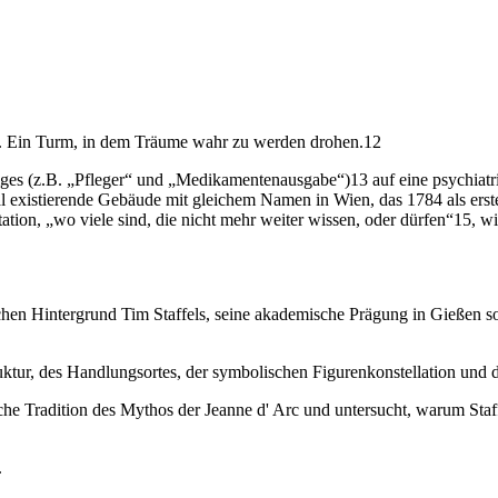
rst. Ein Turm, in dem Träume wahr zu werden drohen.12
einiges (z.B. „Pfleger“ und „Medikamentenausgabe“)13 auf eine psychiatr
al existierende Gebäude mit gleichem Namen in Wien, das 1784 als erste
ation, „wo viele sind, die nicht mehr weiter wissen, oder dürfen“15, w
ischen Hintergrund Tim Staffels, seine akademische Prägung in Gießen
Struktur, des Handlungsortes, der symbolischen Figurenkonstellation u
sche Tradition des Mythos der Jeanne d' Arc und untersucht, warum Staf
.