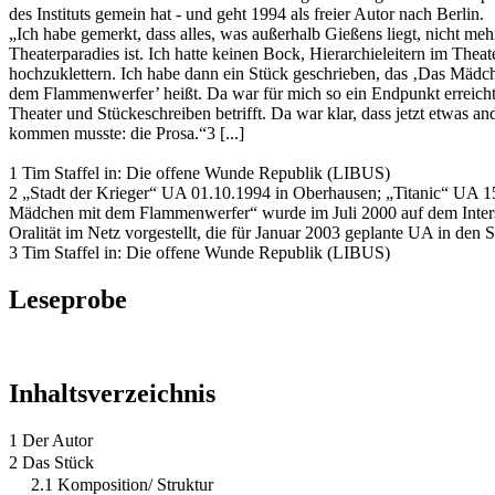
des Instituts gemein hat - und geht 1994 als freier Autor nach Berlin.
„Ich habe gemerkt, dass alles, was außerhalb Gießens liegt, nicht meh
Theaterparadies ist. Ich hatte keinen Bock, Hierarchieleitern im Theat
hochzuklettern. Ich habe dann ein Stück geschrieben, das ‚Das Mädc
dem Flammenwerfer’ heißt. Da war für mich so ein Endpunkt erreich
Theater und Stückeschreiben betrifft. Da war klar, dass jetzt etwas an
kommen musste: die Prosa.“3 [...]
1 Tim Staffel in: Die offene Wunde Republik (LIBUS)
2 „Stadt der Krieger“ UA 01.10.1994 in Oberhausen; „Titanic“ UA 1
Mädchen mit dem Flammenwerfer“ wurde im Juli 2000 auf dem Inter
Oralität im Netz vorgestellt, die für Januar 2003 geplante UA in den
3 Tim Staffel in: Die offene Wunde Republik (LIBUS)
Leseprobe
Inhaltsverzeichnis
1 Der Autor
2 Das Stück
2.1 Komposition/ Struktur