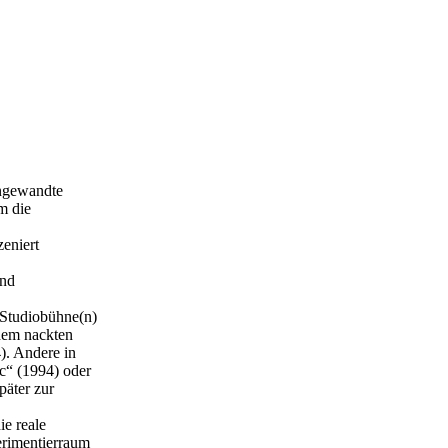
Angewandte
m die
zeniert
und
e Studiobühne(n)
dem nackten
). Andere in
ic“ (1994) oder
äter zur
ie reale
erimentierraum