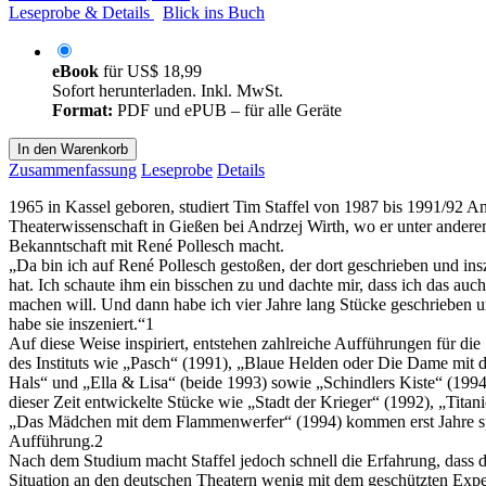
Leseprobe & Details
Blick ins Buch
eBook
für
US$ 18,99
Sofort herunterladen. Inkl. MwSt.
Format:
PDF und ePUB – für alle Geräte
In den Warenkorb
Zusammenfassung
Leseprobe
Details
1965 in Kassel geboren, studiert Tim Staffel von 1987 bis 1991/92 
Theaterwissenschaft in Gießen bei Andrzej Wirth, wo er unter andere
Bekanntschaft mit René Pollesch macht.
„Da bin ich auf René Pollesch gestoßen, der dort geschrieben und ins
hat. Ich schaute ihm ein bisschen zu und dachte mir, dass ich das auch
machen will. Und dann habe ich vier Jahre lang Stücke geschrieben 
habe sie inszeniert.“1
Auf diese Weise inspiriert, entstehen zahlreiche Aufführungen für di
des Instituts wie „Pasch“ (1991), „Blaue Helden oder Die Dame mit 
Hals“ und „Ella & Lisa“ (beide 1993) sowie „Schindlers Kiste“ (1994
dieser Zeit entwickelte Stücke wie „Stadt der Krieger“ (1992), „Titan
„Das Mädchen mit dem Flammenwerfer“ (1994) kommen erst Jahre sp
Aufführung.2
Nach dem Studium macht Staffel jedoch schnell die Erfahrung, dass d
Situation an den deutschen Theatern wenig mit dem geschützten Exp