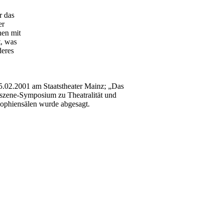
r das
er
hen mit
t, was
deres
5.02.2001 am Staatstheater Mainz; „Das
szene-Symposium zu Theatralität und
 Sophiensälen wurde abgesagt.