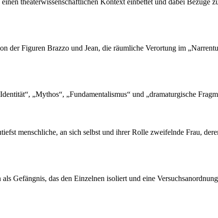
in einen theaterwissenschaftlichen Kontext einbettet und dabei Bezüge z
tion der Figuren Brazzo und Jean, die räumliche Verortung im „Narre
„Identität“, „Mythos“, „Fundamentalismus“ und „dramaturgische Fragm
zutiefst menschliche, an sich selbst und ihrer Rolle zweifelnde Frau, d
als Gefängnis, das den Einzelnen isoliert und eine Versuchsanordnung