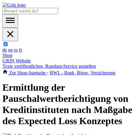
de
en
es
fr
Shop
GRIN Website
Texte veröffentlichen, Rundum-Service genießen
Zur Shop-Startseite
›
BWL - Bank, Börse, Versicherung
Ermittlung der
Pauschalwertberichtigung von
Kreditinstituten nach Maßgabe
des Expected Loss Konzeptes