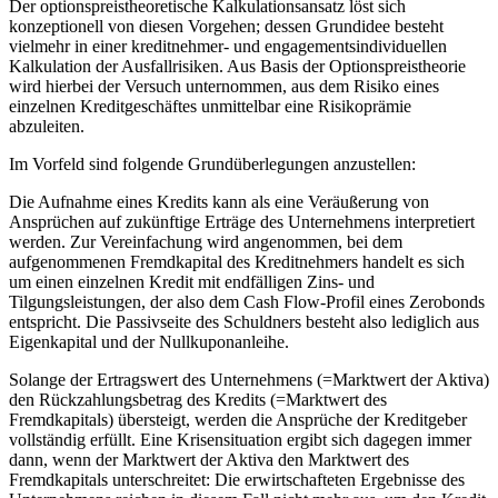
Der optionspreistheoretische Kalkulationsansatz löst sich
konzeptionell von diesen Vorgehen; dessen Grundidee besteht
vielmehr in einer kreditnehmer- und engagementsindividuellen
Kalkulation der Ausfallrisiken. Aus Basis der Optionspreistheorie
wird hierbei der Versuch unternommen, aus dem Risiko eines
einzelnen Kreditgeschäftes unmittelbar eine Risikoprämie
abzuleiten.
Im Vorfeld sind folgende Grundüberlegungen anzustellen:
Die Aufnahme eines Kredits kann als eine Veräußerung von
Ansprüchen auf zukünftige Erträge des Unternehmens interpretiert
werden. Zur Vereinfachung wird angenommen, bei dem
aufgenommenen Fremdkapital des Kreditnehmers handelt es sich
um einen einzelnen Kredit mit endfälligen Zins- und
Tilgungsleistungen, der also dem Cash Flow-Profil eines Zerobonds
entspricht. Die Passivseite des Schuldners besteht also lediglich aus
Eigenkapital und der Nullkuponanleihe.
Solange der Ertragswert des Unternehmens (=Marktwert der Aktiva)
den Rückzahlungsbetrag des Kredits (=Marktwert des
Fremdkapitals) übersteigt, werden die Ansprüche der Kreditgeber
vollständig erfüllt. Eine Krisensituation ergibt sich dagegen immer
dann, wenn der Marktwert der Aktiva den Marktwert des
Fremdkapitals unterschreitet: Die erwirtschafteten Ergebnisse des