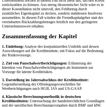
Unternehmens reichen in diesem Fall nicht mehr aus, um den Kredit
zurückzahlen zu können. Aus streng ökonomischer Sicht wäre es in
dieser Konstellation nicht sinnvoll, den Fehlbetrag durch
zusätzliches Eigenkapital zu decken, sondern stattdessen Insolvenz
anzumelden. In diesem Fall würden die Fremdkapitalgeber statt des
vereinbarten Rückzahlungsbetrages letztlich nur den geringeren
Unternehmenswert erhalten.
Zusammenfassung der Kapitel
1. Einleitung:
Analyse des konjunkturellen Umfelds und dessen
Auswirkungen auf die Kreditinstitute, mit Fokus auf die Bedeutung
der Risikovorsorge.
2. Ziel von Pauschalwertberichtigungen:
Erläuterung der
Intention von Pauschalwertberichtigungen als Instrument zur
Vorsorge für latente Kreditrisiken.
3. Darstellung im Jahresabschluss der Kreditinstitute:
Gegenüberstellung der Offenlegungsvorschriften für
Wertberichtigungen nach HGB, IAS und US-GAAP.
4. Klassische Berechnungsmethodik in deutschen
Kreditinstituten:
Untersuchung der handelsrechtlichen Grundlagen
und der spezifischen Berechnungsvorgaben durch BMF und IdW.