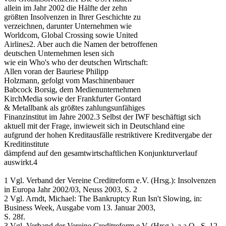
allein im Jahr 2002 die Hälfte der zehn
größten Insolvenzen in Ihrer Geschichte zu
verzeichnen, darunter Unternehmen wie
Worldcom, Global Crossing sowie United
Airlines2. Aber auch die Namen der betroffenen
deutschen Unternehmen lesen sich
wie ein Who's who der deutschen Wirtschaft:
Allen voran der Bauriese Philipp
Holzmann, gefolgt vom Maschinenbauer
Babcock Borsig, dem Medienunternehmen
KirchMedia sowie der Frankfurter Gontard
& Metallbank als größtes zahlungsunfähiges
Finanzinstitut im Jahre 2002.3 Selbst der IWF beschäftigt sich
aktuell mit der Frage, inwieweit sich in Deutschland eine
aufgrund der hohen Kreditausfälle restriktivere Kreditvergabe der
Kreditinstitute
dämpfend auf den gesamtwirtschaftlichen Konjunkturverlauf
auswirkt.4
1 Vgl. Verband der Vereine Creditreform e.V. (Hrsg.): Insolvenzen
in Europa Jahr 2002/03, Neuss 2003, S. 2
2 Vgl. Arndt, Michael: The Bankruptcy Run Isn't Slowing, in:
Business Week, Ausgabe vom 13. Januar 2003,
S. 28f.
3 Vgl. Verband der Vereine Creditreform e.V. (Hrsg.), a.a.O., S. 12