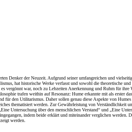
ten Denker der Neuzeit. Aufgrund seiner umfangreichen und vielseitigen
smus, hat historische Werke verfasst und sowohl die theoretische und 
n es vergönnt war, noch zu Lebzeiten Anerkennung und Ruhm für ihre 
losophie trafen weithin auf Resonanz: Hume erkannte mit als erster d
end für den Utilitarismus. Daher sollen genau diese Aspekte von Hume
iches thematisiert werden. Zur Gewährleistung von Verständlichkeit un
Eine Untersuchung über den menschlichen Verstand“ und „Eine Untersu
 eingegangen, indem beide erklärt und miteinander verglichen werden. 
ezeigt werden.