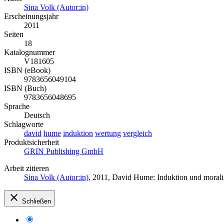
Sina Volk (Autor:in)
Erscheinungsjahr
2011
Seiten
18
Katalognummer
V181605
ISBN (eBook)
9783656049104
ISBN (Buch)
9783656048695
Sprache
Deutsch
Schlagworte
david
hume
induktion
wertung
vergleich
Produktsicherheit
GRIN Publishing GmbH
Arbeit zitieren
Sina Volk (Autor:in)
, 2011, David Hume: Induktion und moral
Schließen