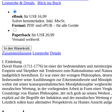
Leseprobe & Details
Blick ins Buch
eBook
für
US$ 16,99
Sofort herunterladen. Inkl. MwSt.
Format:
PDF und ePUB – für alle Geräte
Paperback
für
US$ 20,99
Versand weltweit
In den Warenkorb
Zusammenfassung
Leseprobe
Details
I. Einleitung
David Hume (1711-1776) ist einer der bedeutendsten und meistrezipier
Empirist und Skeptiker mit Tendenzen zum Rationalismus und Naturali
maßgeblich beeinflusst. Er war einer der wenigen Philosophen, dene
Insbesondere seine Ausführungen zur Erkenntnistheorie und Moralphi
wirkte mit seiner konsequentialistischen Moralphilosophie wegbereit
moralischen Wertung, in der vorliegenden Arbeit in Form eines Vergle
Grundzüge von Humes Philosophie, der sich grob an seinen Werken „
explizit auf die Begriffe der Induktion und der moralischen Wertung
Letztlich sollen kurz alternative Perspektiven zu Humes Ansicht aufg