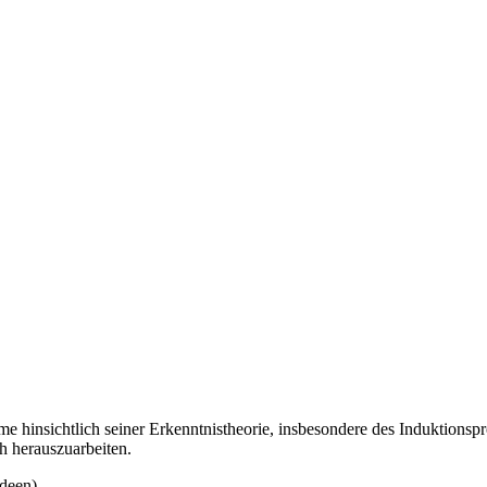
me hinsichtlich seiner Erkenntnistheorie, insbesondere des Induktions
h herauszuarbeiten.
deen)