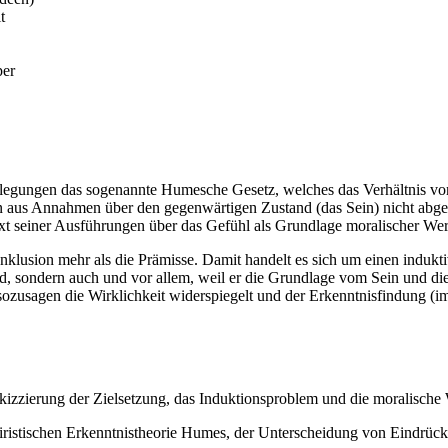
t
per
rlegungen das sogenannte Humesche Gesetz, welches das Verhältnis von
n aus Annahmen über den gegenwärtigen Zustand (das Sein) nicht abgelei
xt seiner Ausführungen über das Gefühl als Grundlage moralischer We
onklusion mehr als die Prämisse. Damit handelt es sich um einen induk
, sondern auch und vor allem, weil er die Grundlage vom Sein und die 
zusagen die Wirklichkeit widerspiegelt und der Erkenntnisfindung (im S
zzierung der Zielsetzung, das Induktionsproblem und die moralische 
iristischen Erkenntnistheorie Humes, der Unterscheidung von Eindrüc