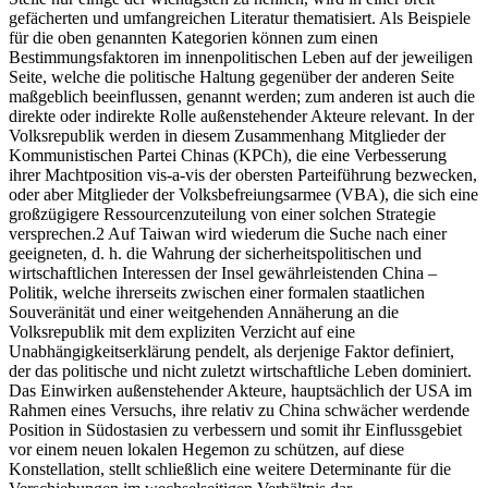
gefächerten und umfangreichen Literatur thematisiert. Als Beispiele
für die oben genannten Kategorien können zum einen
Bestimmungsfaktoren im innenpolitischen Leben auf der jeweiligen
Seite, welche die politische Haltung gegenüber der anderen Seite
maßgeblich beeinflussen, genannt werden; zum anderen ist auch die
direkte oder indirekte Rolle außenstehender Akteure relevant. In der
Volksrepublik werden in diesem Zusammenhang Mitglieder der
Kommunistischen Partei Chinas (KPCh), die eine Verbesserung
ihrer Machtposition vis-a-vis der obersten Parteiführung bezwecken,
oder aber Mitglieder der Volksbefreiungsarmee (VBA), die sich eine
großzügigere Ressourcenzuteilung von einer solchen Strategie
versprechen.2 Auf Taiwan wird wiederum die Suche nach einer
geeigneten, d. h. die Wahrung der sicherheitspolitischen und
wirtschaftlichen Interessen der Insel gewährleistenden China –
Politik, welche ihrerseits zwischen einer formalen staatlichen
Souveränität und einer weitgehenden Annäherung an die
Volksrepublik mit dem expliziten Verzicht auf eine
Unabhängigkeitserklärung pendelt, als derjenige Faktor definiert,
der das politische und nicht zuletzt wirtschaftliche Leben dominiert.
Das Einwirken außenstehender Akteure, hauptsächlich der USA im
Rahmen eines Versuchs, ihre relativ zu China schwächer werdende
Position in Südostasien zu verbessern und somit ihr Einflussgebiet
vor einem neuen lokalen Hegemon zu schützen, auf diese
Konstellation, stellt schließlich eine weitere Determinante für die