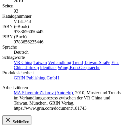
2010
Seiten
93
Katalognummer
V181743
ISBN (eBook)
9783656050445
ISBN (Buch)
9783656235446
Sprache
Deutsch
Schlagworte
VR China
Taiwan
Verhandlung
Trend
Taiwan-Straße
Ein-
China-Prinzip
Identitaet
Wang-Koo-Gespraeche
Produktsicherheit
GRIN Publishing GmbH
Arbeit zitieren
MA Slavomir Zidarov (Autor:in)
, 2010, Muster und Trends
im Verhandlungsprozess zwischen der VR China und
Taiwan, München, GRIN Verlag,
https://www.grin.com/document/181743
Schließen