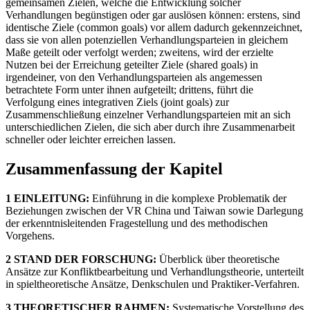
gemeinsamen Zielen, welche die Entwicklung solcher
Verhandlungen begünstigen oder gar auslösen können: erstens, sind
identische Ziele (common goals) vor allem dadurch gekennzeichnet,
dass sie von allen potenziellen Verhandlungsparteien in gleichem
Maße geteilt oder verfolgt werden; zweitens, wird der erzielte
Nutzen bei der Erreichung geteilter Ziele (shared goals) in
irgendeiner, von den Verhandlungsparteien als angemessen
betrachtete Form unter ihnen aufgeteilt; drittens, führt die
Verfolgung eines integrativen Ziels (joint goals) zur
Zusammenschließung einzelner Verhandlungsparteien mit an sich
unterschiedlichen Zielen, die sich aber durch ihre Zusammenarbeit
schneller oder leichter erreichen lassen.
Zusammenfassung der Kapitel
1 EINLEITUNG:
Einführung in die komplexe Problematik der
Beziehungen zwischen der VR China und Taiwan sowie Darlegung
der erkenntnisleitenden Fragestellung und des methodischen
Vorgehens.
2 STAND DER FORSCHUNG:
Überblick über theoretische
Ansätze zur Konfliktbearbeitung und Verhandlungstheorie, unterteilt
in spieltheoretische Ansätze, Denkschulen und Praktiker-Verfahren.
3 THEORETISCHER RAHMEN:
Systematische Vorstellung des