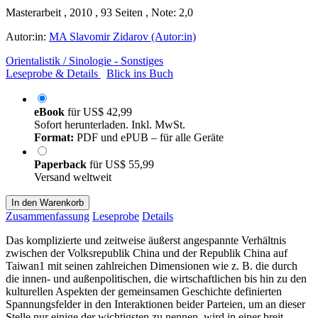
Masterarbeit , 2010 , 93 Seiten , Note: 2,0
Autor:in:
MA Slavomir Zidarov (Autor:in)
Orientalistik / Sinologie - Sonstiges
Leseprobe & Details
Blick ins Buch
eBook
für
US$ 42,99
Sofort herunterladen. Inkl. MwSt.
Format:
PDF und ePUB – für alle Geräte
Paperback
für
US$ 55,99
Versand weltweit
In den Warenkorb
Zusammenfassung
Leseprobe
Details
Das komplizierte und zeitweise äußerst angespannte Verhältnis
zwischen der Volksrepublik China und der Republik China auf
Taiwan1 mit seinen zahlreichen Dimensionen wie z. B. die durch
die innen- und außenpolitischen, die wirtschaftlichen bis hin zu den
kulturellen Aspekten der gemeinsamen Geschichte definierten
Spannungsfelder in den Interaktionen beider Parteien, um an dieser
Stelle nur einige der wichtigsten zu nennen, wird in einer breit