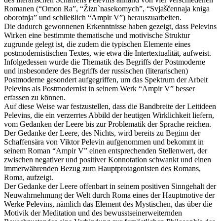
Romanen (“Omon Ra”, “Žizn`nasekomych”, “Svjaščennaja kniga
oborotnja” und schließlich “Ampir V”) herauszuarbeiten.
Die dadurch gewonnenen Erkenntnisse haben gezeigt, dass Pelevins
Wirken eine bestimmte thematische und motivische Struktur
zugrunde gelegt ist, die zudem die typischen Elemente eines
postmodernistischen Textes, wie etwa die Intertextualität, aufweist.
Infolgedessen wurde die Thematik des Begriffs der Postmoderne
und insbesondere des Begriffs der russischen (literarischen)
Postmoderne gesondert aufgegriffen, um das Spektrum der Arbeit
Pelevins als Postmodernist in seinem Werk “Ampir V” besser
erfassen zu können.
Auf diese Weise war festzustellen, dass die Bandbreite der Leitideen
Pelevins, die ein verzerrtes Abbild der heutigen Wirklichkeit liefern,
vom Gedanken der Leere bis zur Problematik der Sprache reichen.
Der Gedanke der Leere, des Nichts, wird bereits zu Beginn der
Schaffensära von Viktor Pelevin aufgenommen und bekommt in
seinem Roman “Ampir V” einen entsprechenden Stellenwert, der
zwischen negativer und positiver Konnotation schwankt und einen
immerwährenden Bezug zum Hauptprotagonisten des Romans,
Roma, aufzeigt.
Der Gedanke der Leere offenbart in seinem positiven Sinngehalt der
Neuwahrnehmung der Welt durch Roma eines der Hauptmotive der
Werke Pelevins, nämlich das Element des Mystischen, das über die
Motivik der Meditation und des bewusstseinerweiternden