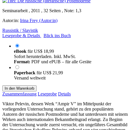
Seminararbeit , 2011 , 32 Seiten , Note: 1,3
Autor:in:
Irina Frey (Autor:in)
Russistik / Slavistik
Leseprobe & Details
Blick ins Buch
eBook
für
US$ 18,99
Sofort herunterladen. Inkl. MwSt.
Format:
PDF und ePUB – für alle Geräte
Paperback
für
US$ 21,99
Versand weltweit
In den Warenkorb
Zusammenfassung
Leseprobe
Details
Viktor Pelevin, dessen Werk “Ampir V” im Mittelpunkt der
vorliegenden Untersuchung stand, gehört zu den populärsten
Autoren der russischen Postmoderne und hat unterdessen mit seinem
Wirken auch internationalen Bekanntheitsgrad erlangt. Zu Beginn
der Untersuchung wurde zuerst versucht, ein ungefähres Gesamtbild
des literarischen Schaffens Pelevins anhand von vier verschiedenen