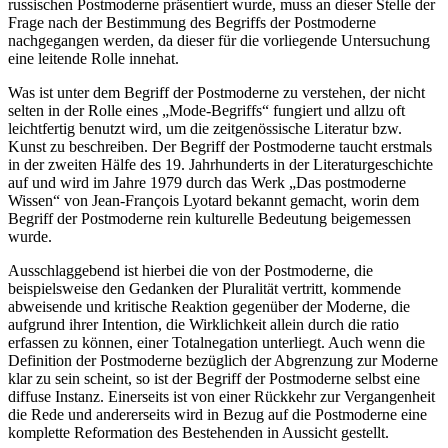
russischen Postmoderne präsentiert wurde, muss an dieser Stelle der
Frage nach der Bestimmung des Begriffs der Postmoderne
nachgegangen werden, da dieser für die vorliegende Untersuchung
eine leitende Rolle innehat.
Was ist unter dem Begriff der Postmoderne zu verstehen, der nicht
selten in der Rolle eines „Mode-Begriffs“ fungiert und allzu oft
leichtfertig benutzt wird, um die zeitgenössische Literatur bzw.
Kunst zu beschreiben. Der Begriff der Postmoderne taucht erstmals
in der zweiten Hälfe des 19. Jahrhunderts in der Literaturgeschichte
auf und wird im Jahre 1979 durch das Werk „Das postmoderne
Wissen“ von Jean-François Lyotard bekannt gemacht, worin dem
Begriff der Postmoderne rein kulturelle Bedeutung beigemessen
wurde.
Ausschlaggebend ist hierbei die von der Postmoderne, die
beispielsweise den Gedanken der Pluralität vertritt, kommende
abweisende und kritische Reaktion gegenüber der Moderne, die
aufgrund ihrer Intention, die Wirklichkeit allein durch die ratio
erfassen zu können, einer Totalnegation unterliegt. Auch wenn die
Definition der Postmoderne bezüglich der Abgrenzung zur Moderne
klar zu sein scheint, so ist der Begriff der Postmoderne selbst eine
diffuse Instanz. Einerseits ist von einer Rückkehr zur Vergangenheit
die Rede und andererseits wird in Bezug auf die Postmoderne eine
komplette Reformation des Bestehenden in Aussicht gestellt.