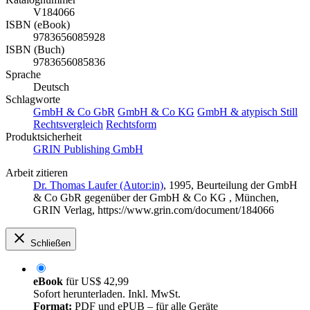
V184066
ISBN (eBook)
9783656085928
ISBN (Buch)
9783656085836
Sprache
Deutsch
Schlagworte
GmbH & Co GbR
GmbH & Co KG
GmbH & atypisch Still
Rechtsvergleich
Rechtsform
Produktsicherheit
GRIN Publishing GmbH
Arbeit zitieren
Dr. Thomas Laufer (Autor:in)
, 1995, Beurteilung der GmbH
& Co GbR gegenüber der GmbH & Co KG , München,
GRIN Verlag, https://www.grin.com/document/184066
Schließen
eBook
für
US$ 42,99
Sofort herunterladen. Inkl. MwSt.
Format:
PDF und ePUB – für alle Geräte