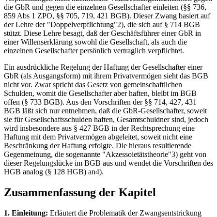
die GbR und gegen die einzelnen Gesellschafter einleiten (§§ 736,
859 Abs 1 ZPO, §§ 705, 719, 421 BGB). Dieser Zwang basiert auf
der Lehre der "Doppelverpflichtung"2), die sich auf § 714 BGB
stützt. Diese Lehre besagt, daß der Geschäftsführer einer GbR in
einer Willenserklärung sowohl die Gesellschaft, als auch die
einzelnen Gesellschafter persönlich vertraglich verpflichtet.
Ein ausdrückliche Regelung der Haftung der Gesellschafter einer
GbR (als Ausgangsform) mit ihrem Privatvermögen sieht das BGB
nicht vor. Zwar spricht das Gesetz von gemeinschaftlichen
Schulden, womit die Gesellschafter aber haften, bleibt im BGB
offen (§ 733 BGB). Aus den Vorschriften der §§ 714, 427, 431
BGB läßt sich nur entnehmen, daß die GbR-Gesellschafter, soweit
sie für Gesellschaftsschulden haften, Gesamtschuldner sind, jedoch
wird insbesondere aus § 427 BGB in der Rechtsprechung eine
Haftung mit dem Privatvermögen abgeleitet, soweit nicht eine
Beschränkung der Haftung erfolgte. Die hieraus resultierende
Gegenmeinung, die sogenannte "Akzessoietätstheorie"3) geht von
dieser Regelungslücke im BGB aus und wendet die Vorschriften des
HGB analog (§ 128 HGB) an4).
Zusammenfassung der Kapitel
1. Einleitung:
Erläutert die Problematik der Zwangsentstrickung