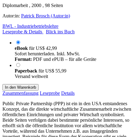
Diplomarbeit , 2000 , 98 Seiten
Autor:in:
Patrick Brosch (Autor:in)
BWL - Industriebetriebslehre
Leseprobe & Details
Blick ins Buch
eBook
für
US$ 42,99
Sofort herunterladen. Inkl. MwSt.
Format:
PDF und ePUB – für alle Geräte
Paperback
für
US$ 55,99
Versand weltweit
In den Warenkorb
Zusammenfassung
Leseprobe
Details
Public Private Partnership (PPP) ist ein in den USA entstandenes
Konzept, das die direkte wirtschaftliche Zusammenarbeit zwischen
öffentlichen Einrichtungen und privater Wirtschaft symbolisiert.
Beide Seiten verfolgen dabei bestimmte persönliche Interessen, so
erhofft sich die öffentliche Institution vor allem wirtschaftliche
Vorteile, während das Unternehmen z.B. aus Imagegründen
investiert. Beispiele für diese Form der Kooperation gibt es viele.