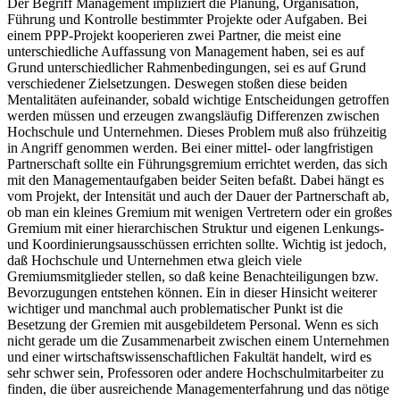
Der Begriff Management impliziert die Planung, Organisation,
Führung und Kontrolle bestimmter Projekte oder Aufgaben. Bei
einem PPP-Projekt kooperieren zwei Partner, die meist eine
unterschiedliche Auffassung von Management haben, sei es auf
Grund unterschiedlicher Rahmenbedingungen, sei es auf Grund
verschiedener Zielsetzungen. Deswegen stoßen diese beiden
Mentalitäten aufeinander, sobald wichtige Entscheidungen getroffen
werden müssen und erzeugen zwangsläufig Differenzen zwischen
Hochschule und Unternehmen. Dieses Problem muß also frühzeitig
in Angriff genommen werden. Bei einer mittel- oder langfristigen
Partnerschaft sollte ein Führungsgremium errichtet werden, das sich
mit den Managementaufgaben beider Seiten befaßt. Dabei hängt es
vom Projekt, der Intensität und auch der Dauer der Partnerschaft ab,
ob man ein kleines Gremium mit wenigen Vertretern oder ein großes
Gremium mit einer hierarchischen Struktur und eigenen Lenkungs-
und Koordinierungsausschüssen errichten sollte. Wichtig ist jedoch,
daß Hochschule und Unternehmen etwa gleich viele
Gremiumsmitglieder stellen, so daß keine Benachteiligungen bzw.
Bevorzugungen entstehen können. Ein in dieser Hinsicht weiterer
wichtiger und manchmal auch problematischer Punkt ist die
Besetzung der Gremien mit ausgebildetem Personal. Wenn es sich
nicht gerade um die Zusammenarbeit zwischen einem Unternehmen
und einer wirtschaftswissenschaftlichen Fakultät handelt, wird es
sehr schwer sein, Professoren oder andere Hochschulmitarbeiter zu
finden, die über ausreichende Managementerfahrung und das nötige