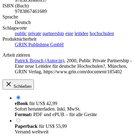
9783656980957
ISBN (Buch)
9783867461689
Sprache
Deutsch
Schlagworte
public
private
partnership
eine
leitidee
hochschulen
Produktsicherheit
GRIN Publishing GmbH
Arbeit zitieren
Patrick Brosch (Autor:in)
, 2000, Public Private Partnership -
Eine neue Leitidee für deutsche Hochschulen?, München,
GRIN Verlag, https://www.grin.com/document/185402
Schließen
eBook
für
US$ 42,99
Sofort herunterladen. Inkl. MwSt.
Format:
PDF und ePUB – für alle Geräte
Paperback
für
US$ 55,99
Versand weltweit