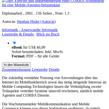
Diplomarbeit , 2001 , 156 Seiten , Note: 1.3
Autor:in:
Stephan Hisler (Autor:in)
Informatik - Angewandte Informatik
Leseprobe & Details
Blick ins Buch
eBook
für
US$ 46,99
Sofort herunterladen. Inkl. MwSt.
Format:
PDF – für alle Geräte
In den Warenkorb
Zusammenfassung
Leseprobe
Details
Die zukünftig verstärkte Nutzung von Anwendungen über das
Internet im Mobilfunkbereich sowie das stetig steigende Interesse an
Mobile Computing-Technologien lassen die Verknüpfung zweier
Teilaspekte verteilter Systeme sinnvoll erscheinen, nämlich mobile
Agenten und CORBA Dienste.
Die Wachstumsmärkte Mobilkommunikation und Mobile
Commerce können von dieser Verbindung profitieren, da mittels