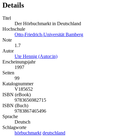
Details
Titel
Der Hörbuchmarkt in Deutschland
Hochschule
Otto-Friedrich-Universität Bamberg
Note
1.7
Autor
Ute Hennig (Autor:in)
Erscheinungsjahr
1997
Seiten
99
Katalognummer
V185652
ISBN (eBook)
9783656982715
ISBN (Buch)
9783867465496
Sprache
Deutsch
Schlagworte
hörbuchmarkt
deutschland