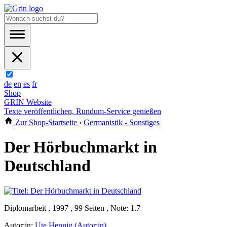
de
en
es
fr
Shop
GRIN Website
Texte veröffentlichen, Rundum-Service genießen
Zur Shop-Startseite
›
Germanistik - Sonstiges
Der Hörbuchmarkt in
Deutschland
Diplomarbeit , 1997 , 99 Seiten , Note: 1.7
Autor:in:
Ute Hennig (Autor:in)