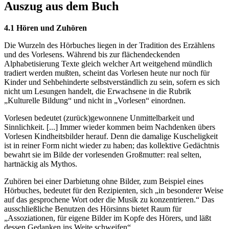
Auszug aus dem Buch
4.1 Hören und Zuhören
Die Wurzeln des Hörbuches liegen in der Tradition des Erzählens
und des Vorlesens. Während bis zur flächendeckenden
Alphabetisierung Texte gleich welcher Art weitgehend mündlich
tradiert werden mußten, scheint das Vorlesen heute nur noch für
Kinder und Sehbehinderte selbstverständlich zu sein, sofern es sich
nicht um Lesungen handelt, die Erwachsene in die Rubrik
„Kulturelle Bildung“ und nicht in „Vorlesen“ einordnen.
Vorlesen bedeutet (zurück)gewonnene Unmittelbarkeit und
Sinnlichkeit. [...] Immer wieder kommen beim Nachdenken übers
Vorlesen Kindheitsbilder herauf. Denn die damalige Kuscheligkeit
ist in reiner Form nicht wieder zu haben; das kollektive Gedächtnis
bewahrt sie im Bilde der vorlesenden Großmutter: real selten,
hartnäckig als Mythos.
Zuhören bei einer Darbietung ohne Bilder, zum Beispiel eines
Hörbuches, bedeutet für den Rezipienten, sich „in besonderer Weise
auf das gesprochene Wort oder die Musik zu konzentrieren.“ Das
ausschließliche Benutzen des Hörsinns bietet Raum für
„Assoziationen, für eigene Bilder im Kopfe des Hörers, und läßt
dessen Gedanken ins Weite schweifen“.