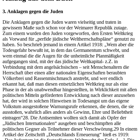
3. Anklagen gegen die Juden
Die Anklagen gegen die Juden waren vielseitig und traten in
gewissem Maße such schon vor der Weimarer Republik zutage.
Zum einem wurden den Juden vorgeworfen, den Ersten Weltkrieg
als Vorwand für „perfide jüdische Weltherrschaftspläne“ genutzt zu
haben. So beschrieb jemand in einem Artikel 1918: „Wem aber die
Todesgefahr bewußt ist, in dem das Germanentum schwebt, und
wem einmal die die Augen für die unheimliche Planmäßigkeit
aufgegangen sind, mit der das jüdische Weltkapital- z.Z. in
Verbindung mit dem angelsächsischen – seit Menschenaltern die
Herrschaft über einen aller nationalen Eigenschaften beraubten
Völkerbrei und Rassenmischmasch anstrebt, und wer endlich
erkannt hat, daß man diesen entsetzlichen Weltkrieg nur als eine
Phase in der als unabwendbar hingestellten, in Wirklichkeit mit allen
politischen Mitteln geförderten Entwicklung nach dieser anzusehen
hat, der wird in solchen Hinweisen in Todesangst um das eigene
Volkstum ausgestoßene Warnungsrufe erkennen, die denen, die sie
ausstoßen, wahrlich alles anders als Gewinn, Ehre und Beliebtheit
eintragen“28. Die Antisemiten wollten sich damit als Opfer der
„Jüdischen Internationalen“ ausgeben und beschimpften alle
politischen Gegner als Teilnehmer dieser Verschwörung.29 In einem
Artikel der Zeitschrift „Deutschlands Erneuerung“ hieß es 1919: