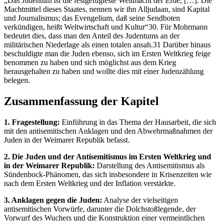
„Das Judentum ist die festgefügteste Weltmacht der Erde, […]. Die
Machtmittel dieses Staates, nennen wir ihn Alljudaan, sind Kapital
und Journalismus; das Evengelium, daß seine Sendboten
verkündigen, heißt Weltwirtschaft und Kultur“30. Für Mohrmann
bedeutet dies, dass man den Anteil des Judentums an der
militärischen Niederlage als einen totalen ansah.31 Darüber hinaus
beschuldigte man die Juden ebenso, sich im Ersten Weltkrieg feige
benommen zu haben und sich möglichst aus dem Krieg
herausgehalten zu haben und wollte dies mit einer Judenzählung
belegen.
Zusammenfassung der Kapitel
1. Fragestellung:
Einführung in das Thema der Hausarbeit, die sich
mit den antisemitischen Anklagen und den Abwehrmaßnahmen der
Juden in der Weimarer Republik befasst.
2. Die Juden und der Antisemitismus im Ersten Weltkrieg und
in der Weimarer Republik:
Darstellung des Antisemitismus als
Sündenbock-Phänomen, das sich insbesondere in Krisenzeiten wie
nach dem Ersten Weltkrieg und der Inflation verstärkte.
3. Anklagen gegen die Juden:
Analyse der vielseitigen
antisemitischen Vorwürfe, darunter die Dolchstoßlegende, der
Vorwurf des Wuchers und die Konstruktion einer vermeintlichen