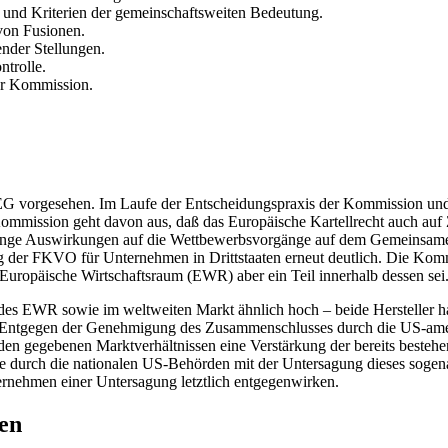
nd Kriterien der gemeinschaftsweiten Bedeutung.
von Fusionen.
nder Stellungen.
ntrolle.
er Kommission.
 EG vorgesehen. Im Laufe der Entscheidungspraxis der Kommission u
ommission geht davon aus, daß das Europäische Kartellrecht auch auf
gänge Auswirkungen auf die Wettbewerbsvorgänge auf dem Gemeinsamen
er FKVO für Unternehmen in Drittstaaten erneut deutlich. Die Kommi
uropäische Wirtschaftsraum (EWR) aber ein Teil innerhalb dessen sei
t des EWR sowie im weltweiten Markt ähnlich hoch – beide Hersteller 
 Entgegen der Genehmigung des Zusammenschlusses durch die US-amer
i den gegebenen Marktverhältnissen eine Verstärkung der bereits best
abe durch die nationalen US-Behörden mit der Untersagung dieses sog
rnehmen einer Untersagung letztlich entgegenwirken.
en