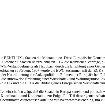
 die BENELUX - Staaten die Montanunion. Diese Europäische Gemeinsch
 Dieselben 6 Staaten unterzeichneten 1957 die Römischen Verträge, 
G-Vertrag definierte als Hauptziel, durch die Errichtung eines Geme
liedstaaten zu fördern. 1967 wurde die EWG zusammen mit der EGKS un
 der Koordinierung der Außenpolitik im Rahmen der Europäischen Pol
. die stufenweise Errichtung einer Wirtschafts - und Währungsunion, 
ten die EG und die EFTA die Bildung eines Europäischen Wirtschaftsr
emeinschaften zeigt, daß die Staaten in Europa zunehmend politisch wi
 Koordination und Kooperation zur Folge. Ein Teil dieser gemeinschaft
ng bestimmter Wirtschaftsabläufe und zur Wettbewerbssicherung, um kü