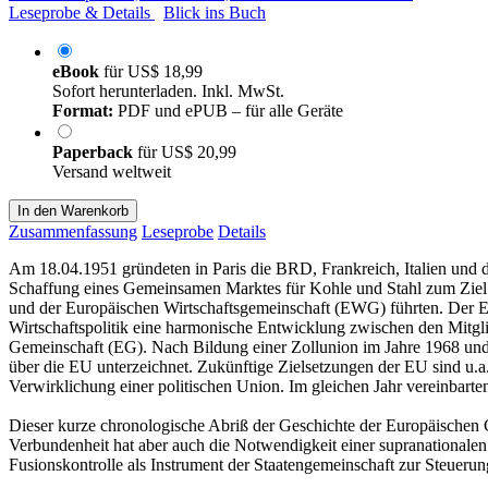
Leseprobe & Details
Blick ins Buch
eBook
für
US$ 18,99
Sofort herunterladen. Inkl. MwSt.
Format:
PDF und ePUB – für alle Geräte
Paperback
für
US$ 20,99
Versand weltweit
In den Warenkorb
Zusammenfassung
Leseprobe
Details
Am 18.04.1951 gründeten in Paris die BRD, Frankreich, Italien und
Schaffung eines Gemeinsamen Marktes für Kohle und Stahl zum Ziel.
und der Europäischen Wirtschaftsgemeinschaft (EWG) führten. Der EW
Wirtschaftspolitik eine harmonische Entwicklung zwischen den Mitg
Gemeinschaft (EG). Nach Bildung einer Zollunion im Jahre 1968 und
über die EU unterzeichnet. Zukünftige Zielsetzungen der EU sind u.a
Verwirklichung einer politischen Union. Im gleichen Jahr vereinbar
Dieser kurze chronologische Abriß der Geschichte der Europäischen G
Verbundenheit hat aber auch die Notwendigkeit einer supranationalen
Fusionskontrolle als Instrument der Staatengemeinschaft zur Steueru