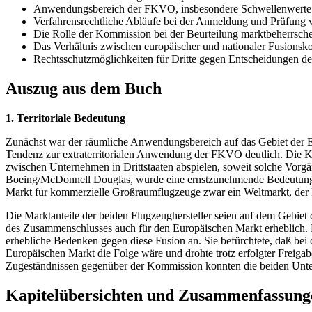
Anwendungsbereich der FKVO, insbesondere Schwellenwerte u
Verfahrensrechtliche Abläufe bei der Anmeldung und Prüfung 
Die Rolle der Kommission bei der Beurteilung marktbeherrsche
Das Verhältnis zwischen europäischer und nationaler Fusionsko
Rechtsschutzmöglichkeiten für Dritte gegen Entscheidungen d
Auszug aus dem Buch
1. Territoriale Bedeutung
Zunächst war der räumliche Anwendungsbereich auf das Gebiet der
Tendenz zur extraterritorialen Anwendung der FKVO deutlich. Die K
zwischen Unternehmen in Drittstaaten abspielen, soweit solche Vor
Boeing/McDonnell Douglas, wurde eine ernstzunehmende Bedeutung d
Markt für kommerzielle Großraumflugzeuge zwar ein Weltmarkt, der E
Die Marktanteile der beiden Flugzeughersteller seien auf dem Gebie
des Zusammenschlusses auch für den Europäischen Markt erheblich.
erhebliche Bedenken gegen diese Fusion an. Sie befürchtete, daß be
Europäischen Markt die Folge wäre und drohte trotz erfolgter Freig
Zugeständnissen gegenüber der Kommission konnten die beiden Unte
Kapitelübersichten und Zusammenfassung