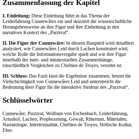
Zusammenfassung der Kapitel
I. Einleitung:
Diese Einleitung führt in das Thema der
Leiderfahrung Cunnewâres ein und skizziert die wissenschaftliche
Herangehensweise an ihre Figur und ihre Einbettung in den
narrativen Kontext des „Parzival“.
II. Die Figur der Cunnewâre:
In diesem Hauptteil wird detailliert
analysiert, wie Cunnewâres Leid durch Lachen konstruiert wird,
welche Rolle die Informationsvergabe spielt und wie ihre Figur
innerhalb der inter- und intratextuellen Zusammenhänge,
einschließlich Vergleichen zu Chrétien de Troyes, verortet ist.
III. Schluss:
Das Fazit fasst die Ergebnisse zusammen, betont die
Vielschichtigkeit von Cunnewâres Leid und unterstreicht die
Bedeutung ihrer Figur für die interaktive Struktur des „Parzival“.
Schlüsselwörter
Cunnewâre, Parzival, Wolfram von Eschenbach, Leiderfahrung,
Artushof, Lachen, Prophezeiung, Gewalt, Rittertum, Mittelalter,
Narratologie, Intertextualität, Chrétien de Troyes, Höfische Kultur,
Ehre.