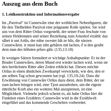
Auszug aus dem Buch
1. Leidkonstruktion und Informationsvergabe
Im „Parzival“ ist Cunnewâre eine der weiblichen Nebenfiguren, die
für den Titelhelden Parzival eine prägnante Rolle spielen. Sie wird
uns von dem Ritter Orilus vorgestellt, der seiner Frau Jeschute von
seinen Heldentaten und seiner Beziehung zum Artushof erzählt: daz
sâhet ir unt Artûs, der mîne swester hât ze hûs, die süezen
Cunnewâren. ir munt kan niht gebâren mit lachen, ê si den gesiht
dem man des hôhsten prîses giht. (135,13-18)
In wenigen Sätzen formuliert er wichtige Anhaltspunkte: Er ist der
Bruder Cunnewâres, deren Mund erst wieder lachen wird, wenn sie
den herrlichsten Ritter aller Zeiten erblickt hat. Diesen möchte
Orilus in einen ähnlichen Zweikampf verwickeln, wie den, den er
am selben Tag schon gewonnen hat (vgl. 135,19-24). Dass die
Erwähnung von Cunnewâre Orilus dazu dient, dem Ritter, der sie
zum lachen bringen wird, eine Tjost anzudrohen, um die eigene
ritterliche Kraft also ein weiteres Mal anzupreisen, ist eine
Möglichkeit. Vielmehr jedoch scheint es, als habe Orilus hier die
Funktion eines Erzählers: Cunnewâre wird in die Erzählwelt
eingeführt und das kommende Geschehen vorbereitet.