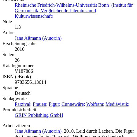
Rheinische Friedrich-Wilhelms-Universität Bonn (Institut für
Germanistik, Vergleichende Literatur- und
Kulturwissenschaft)
Note
1,3
Autor
Jana Aßmann (Autor:in)
Erscheinungsjahr
2010
Seiten
26
Katalognummer
V187886
ISBN (eBook)
9783656113614
Sprache
Deutsch
Schlagworte
Parzival;
Frauen;
Figur;
Cunnewâre;
Wolfram;
Mediävistik;
Produktsicherheit
GRIN Publishing GmbH
Arbeit zitieren
Jana Aßmann (Autor:in)
, 2010, Leid durch Lachen. Die Figur
der Cunnewâre im "Parzival" Wolframs von Eschenbach,