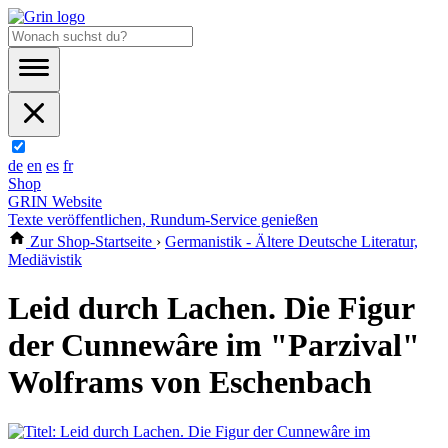
de
en
es
fr
Shop
GRIN Website
Texte veröffentlichen, Rundum-Service genießen
Zur Shop-Startseite
›
Germanistik - Ältere Deutsche Literatur,
Mediävistik
Leid durch Lachen. Die Figur
der Cunnewâre im "Parzival"
Wolframs von Eschenbach