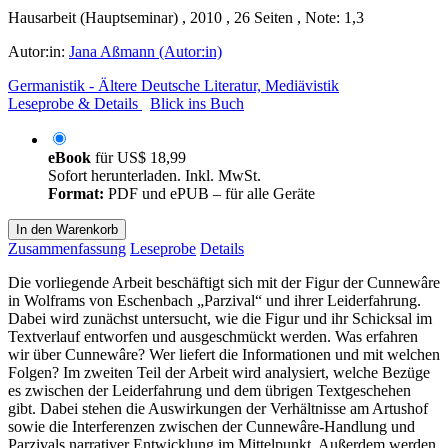
Hausarbeit (Hauptseminar) , 2010 , 26 Seiten , Note: 1,3
Autor:in:
Jana Aßmann (Autor:in)
Germanistik - Ältere Deutsche Literatur, Mediävistik
Leseprobe & Details
Blick ins Buch
eBook
für
US$ 18,99
Sofort herunterladen. Inkl. MwSt.
Format:
PDF und ePUB – für alle Geräte
In den Warenkorb
Zusammenfassung
Leseprobe
Details
Die vorliegende Arbeit beschäftigt sich mit der Figur der Cunnewâre
in Wolframs von Eschenbach „Parzival“ und ihrer Leiderfahrung.
Dabei wird zunächst untersucht, wie die Figur und ihr Schicksal im
Textverlauf entworfen und ausgeschmückt werden. Was erfahren
wir über Cunnewâre? Wer liefert die Informationen und mit welchen
Folgen? Im zweiten Teil der Arbeit wird analysiert, welche Bezüge
es zwischen der Leiderfahrung und dem übrigen Textgeschehen
gibt. Dabei stehen die Auswirkungen der Verhältnisse am Artushof
sowie die Interferenzen zwischen der Cunnewâre-Handlung und
Parzivals narrativer Entwicklung im Mittelpunkt. Außerdem werden