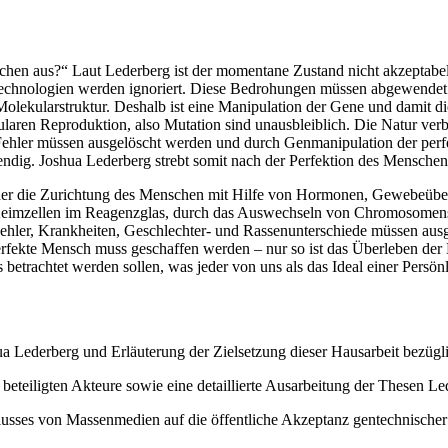
nschen aus?“ Laut Lederberg ist der momentane Zustand nicht akzeptab
nologien werden ignoriert. Diese Bedrohungen müssen abgewendet wer
 Molekularstruktur. Deshalb ist eine Manipulation der Gene und damit 
ularen Reproduktion, also Mutation sind unausbleiblich. Die Natur verb
e Fehler müssen ausgelöscht werden und durch Genmanipulation der per
ndig. Joshua Lederberg strebt somit nach der Perfektion des Menschen
, der die Zurichtung des Menschen mit Hilfe von Hormonen, Gewebeübe
 Keimzellen im Reagenzglas, durch das Auswechseln von Chromosomens
Fehler, Krankheiten, Geschlechter- und Rassenunterschiede müssen aus
erfekte Mensch muss geschaffen werden – nur so ist das Überleben der M
betrachtet werden sollen, was jeder von uns als das Ideal einer Persönl
ua Lederberg und Erläuterung der Zielsetzung dieser Hausarbeit bezügl
beteiligten Akteure sowie eine detaillierte Ausarbeitung der Thesen 
usses von Massenmedien auf die öffentliche Akzeptanz gentechnischer 