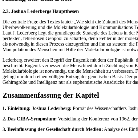
2.3. Joshua Lederbergs Hauptthesen
Die zentrale Frage des Textes lautet: „Wie sieht die Zukunft des Me
Überbevölkerung und die Molekularbiologie und Kommunikations-Tech
Laut J. Lederberg liegt die grundlegende Strategie des Lebens in der
perfekten, fehlerlosen Genpool zu schaffen, denn Fehler in der molek
als notwendig in diesen Prozess einzugreifen und ihn zu steuern: di
Manipulation des Menschen mit Hilfe der Molekularbiologie ist notwe
Lederberg erweitert den Begriff der Eugenik mit dem der Euphänik
beschreibt. Eugenik verbessert die Menschheit durch Züchtung von
Molekularbiologie ist notwendig, um die Menschheit zu verbessern. 
gelingt nur durch einen völligen Entzug der genetischen Basis. Der p
Gehirngröße und Intelligenz nur als euphemistische Ausdrücke für das 
Zusammenfassung der Kapitel
1. Einleitung: Joshua Lederberg:
Porträt des Wissenschaftlers Josh
2. Das CIBA-Symposium:
Vorstellung der Konferenz von 1962, der 
3. Beeinflussung der Gesellschaft durch Medien:
Analyse des Einfl