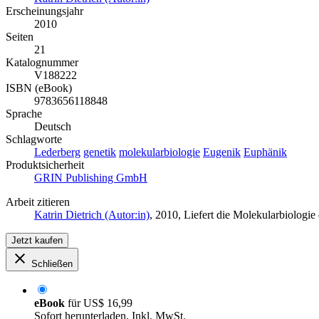
Erscheinungsjahr
2010
Seiten
21
Katalognummer
V188222
ISBN (eBook)
9783656118848
Sprache
Deutsch
Schlagworte
Lederberg
genetik
molekularbiologie
Eugenik
Euphänik
Produktsicherheit
GRIN Publishing GmbH
Arbeit zitieren
Katrin Dietrich (Autor:in)
, 2010, Liefert die Molekularbiolog
Jetzt kaufen
Schließen
eBook
für
US$ 16,99
Sofort herunterladen. Inkl. MwSt.