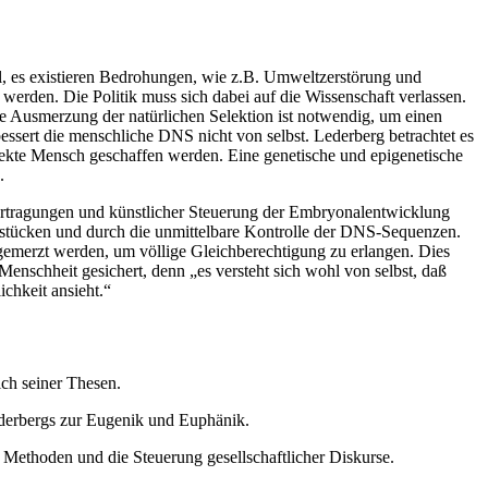
el, es existieren Bedrohungen, wie z.B. Umweltzerstörung und
den. Die Politik muss sich dabei auf die Wissenschaft verlassen.
die Ausmerzung der natürlichen Selektion ist notwendig, um einen
essert die menschliche DNS nicht von selbst. Lederberg betrachtet es
fekte Mensch geschaffen werden. Eine genetische und epigenetische
.
rtragungen und künstlicher Steuerung der Embryonalentwicklung
tücken und durch die unmittelbare Kontrolle der DNS-Sequenzen.
gemerzt werden, um völlige Gleichberechtigung zu erlangen. Dies
enschheit gesichert, denn „es versteht sich wohl von selbst, daß
ichkeit ansieht.“
ich seiner Thesen.
Lederbergs zur Eugenik und Euphänik.
Methoden und die Steuerung gesellschaftlicher Diskurse.