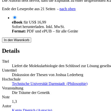
Die Autorin hebt hervor, dass die Euphänik zu einer tiefgreifenden 
Ende der Leseprobe aus 21 Seiten -
nach oben
eBook
für
US$ 16,99
Sofort herunterladen. Inkl. MwSt.
Format:
PDF und ePUB – für alle Geräte
In den Warenkorb
Details
Titel
Liefert die Molekularbiologie den Schlüssel zur Lösung gesells
Untertitel
Diskussion der Thesen von Joshua Lederberg
Hochschule
Technische Universität Darmstadt (Philosophie)
Veranstaltung
Die Träume der Genetik
Note
1,3
Autor
Katrin Dietrich (Autor:in)