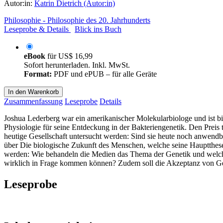
Autor:in:
Katrin Dietrich (Autor:in)
Philosophie - Philosophie des 20. Jahrhunderts
Leseprobe & Details
Blick ins Buch
eBook
für
US$ 16,99
Sofort herunterladen. Inkl. MwSt.
Format:
PDF und ePUB – für alle Geräte
In den Warenkorb
Zusammenfassung
Leseprobe
Details
Joshua Lederberg war ein amerikanischer Molekularbiologe und ist bi
Physiologie für seine Entdeckung in der Bakteriengenetik. Den Preis 
heutige Gesellschaft untersucht werden: Sind sie heute noch anwen
über Die biologische Zukunft des Menschen, welche seine Hauptthese
werden: Wie behandeln die Medien das Thema der Genetik und welchen
wirklich in Frage kommen können? Zudem soll die Akzeptanz von Gen
Leseprobe