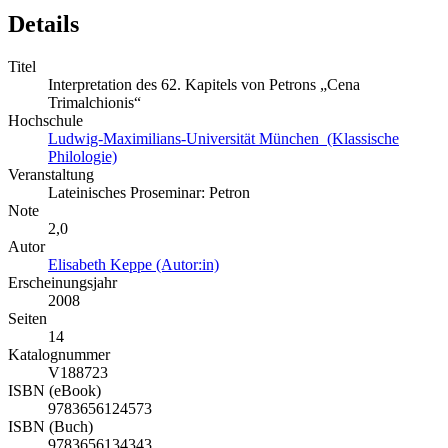
Details
Titel
Interpretation des 62. Kapitels von Petrons „Cena
Trimalchionis“
Hochschule
Ludwig-Maximilians-Universität München (Klassische
Philologie)
Veranstaltung
Lateinisches Proseminar: Petron
Note
2,0
Autor
Elisabeth Keppe (Autor:in)
Erscheinungsjahr
2008
Seiten
14
Katalognummer
V188723
ISBN (eBook)
9783656124573
ISBN (Buch)
9783656134343