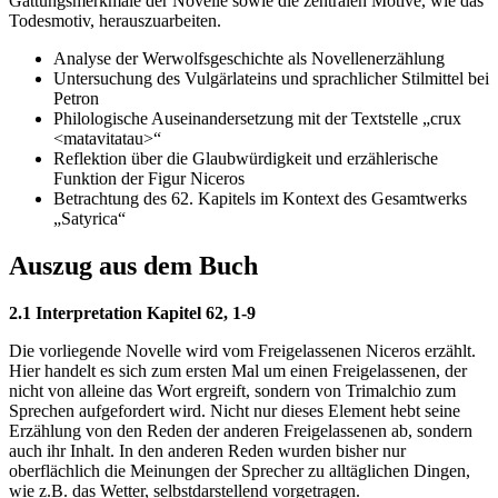
Gattungsmerkmale der Novelle sowie die zentralen Motive, wie das
Todesmotiv, herauszuarbeiten.
Analyse der Werwolfsgeschichte als Novellenerzählung
Untersuchung des Vulgärlateins und sprachlicher Stilmittel bei
Petron
Philologische Auseinandersetzung mit der Textstelle „crux
<matavitatau>“
Reflektion über die Glaubwürdigkeit und erzählerische
Funktion der Figur Niceros
Betrachtung des 62. Kapitels im Kontext des Gesamtwerks
„Satyrica“
Auszug aus dem Buch
2.1 Interpretation Kapitel 62, 1-9
Die vorliegende Novelle wird vom Freigelassenen Niceros erzählt.
Hier handelt es sich zum ersten Mal um einen Freigelassenen, der
nicht von alleine das Wort ergreift, sondern von Trimalchio zum
Sprechen aufgefordert wird. Nicht nur dieses Element hebt seine
Erzählung von den Reden der anderen Freigelassenen ab, sondern
auch ihr Inhalt. In den anderen Reden wurden bisher nur
oberflächlich die Meinungen der Sprecher zu alltäglichen Dingen,
wie z.B. das Wetter, selbstdarstellend vorgetragen.