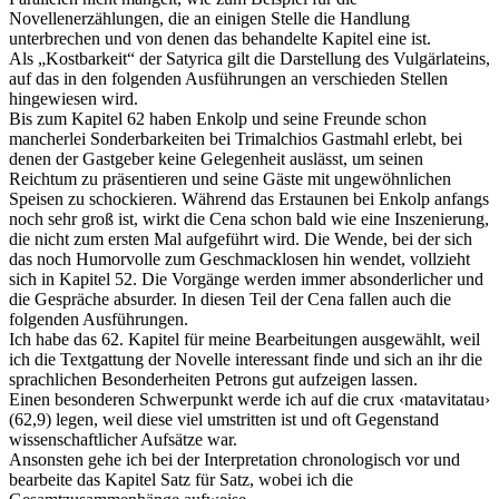
Novellenerzählungen, die an einigen Stelle die Handlung
unterbrechen und von denen das behandelte Kapitel eine ist.
Als „Kostbarkeit“ der Satyrica gilt die Darstellung des Vulgärlateins,
auf das in den folgenden Ausführungen an verschieden Stellen
hingewiesen wird.
Bis zum Kapitel 62 haben Enkolp und seine Freunde schon
mancherlei Sonderbarkeiten bei Trimalchios Gastmahl erlebt, bei
denen der Gastgeber keine Gelegenheit auslässt, um seinen
Reichtum zu präsentieren und seine Gäste mit ungewöhnlichen
Speisen zu schockieren. Während das Erstaunen bei Enkolp anfangs
noch sehr groß ist, wirkt die Cena schon bald wie eine Inszenierung,
die nicht zum ersten Mal aufgeführt wird. Die Wende, bei der sich
das noch Humorvolle zum Geschmacklosen hin wendet, vollzieht
sich in Kapitel 52. Die Vorgänge werden immer absonderlicher und
die Gespräche absurder. In diesen Teil der Cena fallen auch die
folgenden Ausführungen.
Ich habe das 62. Kapitel für meine Bearbeitungen ausgewählt, weil
ich die Textgattung der Novelle interessant finde und sich an ihr die
sprachlichen Besonderheiten Petrons gut aufzeigen lassen.
Einen besonderen Schwerpunkt werde ich auf die crux ‹matavitatau›
(62,9) legen, weil diese viel umstritten ist und oft Gegenstand
wissenschaftlicher Aufsätze war.
Ansonsten gehe ich bei der Interpretation chronologisch vor und
bearbeite das Kapitel Satz für Satz, wobei ich die