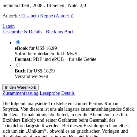
Seminararbeit , 2008 , 14 Seiten , Note: 2,0
Autor:in:
Elisabeth Keppe (Autor:in)
Latein
Leseprobe & Details
Blick ins Buch
eBook
für
US$ 16,99
Sofort herunterladen. Inkl. MwSt.
Format:
PDF und ePUB – für alle Geräte
Buch
für
US$ 18,99
Versand weltweit
In den Warenkorb
Zusammenfassung
Leseprobe
Details
Die folgend analysierte Textstelle entstammt Petrons Roman
Satyrica. Von diesem ist uns als längstes zusammenhängendes Stück
die Cena Trimalchionis überliefert, in der die Abendteuer des Ich-
Erzählers Enkolp und seiner Gefährten beim Gastmahl des
Trimalchio dargestellt werden. Bei diesen Erzählungen handelt es
sich um ein „Unikum“ , obwohl es an griechischen Vorlagen und
Parallelen nicht mangelt, wie zum Beispiel für die