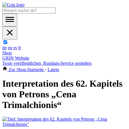
de
en
es
fr
Shop
GRIN Website
Texte veröffentlichen, Rundum-Service genießen
Zur Shop-Startseite
›
Latein
Interpretation des 62. Kapitels
von Petrons „Cena
Trimalchionis“