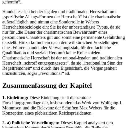
gehorcht“.
Handelt es sich bei der legalen und traditionalen Herrschaft um
„spezifische Alltags-Formen der Herrschaft“ ist die charismatische
außeralltäglich und nimmt eine Sonderrolle in Webers
Herrschaftssoziologie ein: Sie ist der unbeständigste Typus, da sie
nur für „die Dauer der charismatischen Bewährtheit“ eines
persönlichen Charakters gilt und somit eine permanente Gefährdung
darstellt. Hinzu kommt ein nach den willkürlichen Vorstellungen
eines Führers handelnder Verwaltungsstab, für den fachliche
Qualifikation und soziale Herkunft keine Rolle spielen.
Charismatische Herrschaft ist der rational-legalen und traditionalen
Herrschaft „schroff entgegengesetzt“, da sie „irrational im Sinn der
Regelfremdheit“ und durch ihre Eigenschaft, die Vergangenheit
umzustürzen, sogar „revolutionär“ ist.
Zusammenfassung der Kapitel
1. Einleitung:
Diese Einleitung stellt die zentrale
Forschungsgrundlage dar, insbesondere das Werk von Wolfgang J.
Mommsen und die Relevanz der Schriften Max Webers für die
Konzeption eines plebiszitären Reichspräsidenten.
2. a) Politische Vorstellungen:
Dieses Kapitel analysiert den
historischen Kontext der Weimarer Republik, die Rolle des