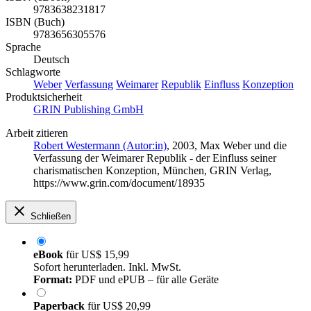
9783638231817
ISBN (Buch)
9783656305576
Sprache
Deutsch
Schlagworte
Weber
Verfassung
Weimarer
Republik
Einfluss
Konzeption
Produktsicherheit
GRIN Publishing GmbH
Arbeit zitieren
Robert Westermann (Autor:in)
, 2003, Max Weber und die
Verfassung der Weimarer Republik - der Einfluss seiner
charismatischen Konzeption, München, GRIN Verlag,
https://www.grin.com/document/18935
Schließen
eBook
für
US$ 15,99
Sofort herunterladen. Inkl. MwSt.
Format:
PDF und ePUB – für alle Geräte
Paperback
für
US$ 20,99