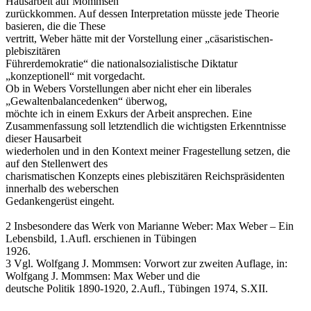
Hausarbeit auf Mommsen
zurückkommen. Auf dessen Interpretation müsste jede Theorie
basieren, die die These
vertritt, Weber hätte mit der Vorstellung einer „cäsaristischen-
plebiszitären
Führerdemokratie“ die nationalsozialistische Diktatur
„konzeptionell“ mit vorgedacht.
Ob in Webers Vorstellungen aber nicht eher ein liberales
„Gewaltenbalancedenken“ überwog,
möchte ich in einem Exkurs der Arbeit ansprechen. Eine
Zusammenfassung soll letztendlich die wichtigsten Erkenntnisse
dieser Hausarbeit
wiederholen und in den Kontext meiner Fragestellung setzen, die
auf den Stellenwert des
charismatischen Konzepts eines plebiszitären Reichspräsidenten
innerhalb des weberschen
Gedankengerüst eingeht.
2 Insbesondere das Werk von Marianne Weber: Max Weber – Ein
Lebensbild, 1.Aufl. erschienen in Tübingen
1926.
3 Vgl. Wolfgang J. Mommsen: Vorwort zur zweiten Auflage, in:
Wolfgang J. Mommsen: Max Weber und die
deutsche Politik 1890-1920, 2.Aufl., Tübingen 1974, S.XII.