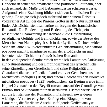
Handelns in seiner diplomatischen und politischen Laufbahn, aber
auch jemand, der Muße und Lebensgenuss zu schätzen wusste.
Aufgrund seiner Erziehung fühlte er sich zur katholischen Kirche
gehörig. Er neigte sich jedoch mehr und mehr einem Deismus
voltairscher Art zu, der die Präsenz Gottes in der Natur sucht und
findet. Als Dichter steht Lamartine am Beginn der französischen
Romantik. Die Entdeckung und Bedeutung des "Ich", ein
wesentlicher Charakterzug der Romantik, die Beschreibung
persönlicher Gefühle und Befindlichkeiten, sowie der Bezug des
Menschen zur Natur spiegelt sich in der Lyrik des Dichters wider.
Seine im Jahre 1820 veröffentlichte Gedichtsammlung Méditations
poétiques macht Lamartine zu einem der erfolgreichsten und
bedeutendsten Dichter der französischen Romantik.
In der vorliegenden Seminararbeit werde ich Lamartines Auffassung
zur Naturerfahrung und der Empfindsamkeit des lyrischen Ichs,
seine Einstellung zur Gesellschaft und seine Religiosität und
Charakteristika seiner Poetik anhand von vier Gedichten aus den
Meditations Poétiques (1820) und einem Gedicht aus den Nouvelles
méditations poétiques (1823) verdeutlichen. Zu Beginn werde ich in
Kapitel 2 versuchen den Begriff romantisme auf der Grundlage von
Primär- und Sekundärliteratur zu definieren. Hierbei werde ich v. a.
auf die Entstehung der Romantik in Frankreich sowie deren
wichtigste Vertreter eingehen. Es folgt eine Biographie von
Lamartine, die für die im Anschluss folgende Gedichtanalyse