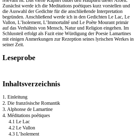
relevant ist. Das vierte Kapitel bildet den Hauptteil dieser Arbeit.
Zunächst werde ich die Meditations poétiques kurz vorstellen und
die Auswahl der Gedichte für die anschließende Interpretation
begründen. Anschließend werde ich in den Gedichten Le Lac, Le
Vallon, L’Isolement, L’Immortalité und Le Poète Mourant primär
auf das Verhältnis von Mensch, Natur und Religion eingehen. Im
Schlussteil erfolgt als Fazit eine Würdigung der Poesie Lamartines
mit einigen Anmerkungen zur Rezeption seines lyrischen Werkes in
seiner Zeit.
Leseprobe
Inhaltsverzeichnis
1. Einleitung
2. Die französische Romantik
3. Alphonse de Lamartine
4. Méditations poétiques
4.1 Le Lac
4.2 Le Vallon
4.3 L’Isolement