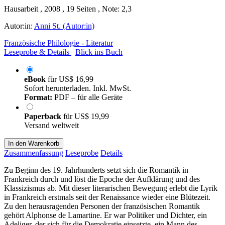
Hausarbeit , 2008 , 19 Seiten , Note: 2,3
Autor:in:
Anni St. (Autor:in)
Französische Philologie - Literatur
Leseprobe & Details
Blick ins Buch
eBook
für
US$ 16,99
Sofort herunterladen. Inkl. MwSt.
Format:
PDF – für alle Geräte
Paperback
für
US$ 19,99
Versand weltweit
In den Warenkorb
Zusammenfassung
Leseprobe
Details
Zu Beginn des 19. Jahrhunderts setzt sich die Romantik in
Frankreich durch und löst die Epoche der Aufklärung und des
Klassizismus ab. Mit dieser literarischen Bewegung erlebt die Lyrik
in Frankreich erstmals seit der Renaissance wieder eine Blütezeit.
Zu den herausragenden Personen der französischen Romantik
gehört Alphonse de Lamartine. Er war Politiker und Dichter, ein
Adeliger, der sich für die Demokratie einsetzte, ein Mann des