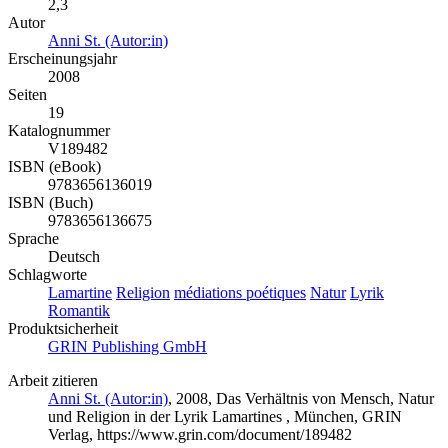
2,3
Autor
Anni St. (Autor:in)
Erscheinungsjahr
2008
Seiten
19
Katalognummer
V189482
ISBN (eBook)
9783656136019
ISBN (Buch)
9783656136675
Sprache
Deutsch
Schlagworte
Lamartine
Religion
médiations poétiques
Natur
Lyrik
Romantik
Produktsicherheit
GRIN Publishing GmbH
Arbeit zitieren
Anni St. (Autor:in)
, 2008, Das Verhältnis von Mensch, Natur
und Religion in der Lyrik Lamartines , München, GRIN
Verlag, https://www.grin.com/document/189482