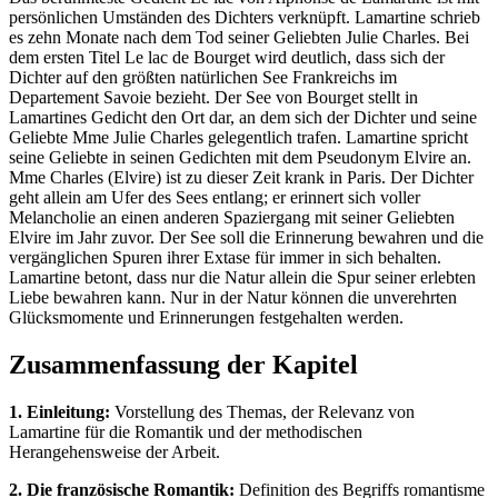
persönlichen Umständen des Dichters verknüpft. Lamartine schrieb
es zehn Monate nach dem Tod seiner Geliebten Julie Charles. Bei
dem ersten Titel Le lac de Bourget wird deutlich, dass sich der
Dichter auf den größten natürlichen See Frankreichs im
Departement Savoie bezieht. Der See von Bourget stellt in
Lamartines Gedicht den Ort dar, an dem sich der Dichter und seine
Geliebte Mme Julie Charles gelegentlich trafen. Lamartine spricht
seine Geliebte in seinen Gedichten mit dem Pseudonym Elvire an.
Mme Charles (Elvire) ist zu dieser Zeit krank in Paris. Der Dichter
geht allein am Ufer des Sees entlang; er erinnert sich voller
Melancholie an einen anderen Spaziergang mit seiner Geliebten
Elvire im Jahr zuvor. Der See soll die Erinnerung bewahren und die
vergänglichen Spuren ihrer Extase für immer in sich behalten.
Lamartine betont, dass nur die Natur allein die Spur seiner erlebten
Liebe bewahren kann. Nur in der Natur können die unverehrten
Glücksmomente und Erinnerungen festgehalten werden.
Zusammenfassung der Kapitel
1. Einleitung:
Vorstellung des Themas, der Relevanz von
Lamartine für die Romantik und der methodischen
Herangehensweise der Arbeit.
2. Die französische Romantik:
Definition des Begriffs romantisme