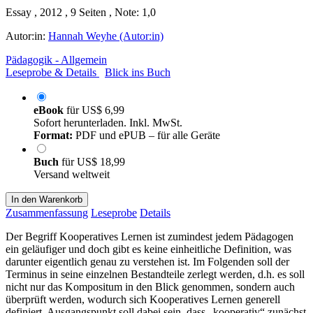
Essay , 2012 , 9 Seiten , Note: 1,0
Autor:in:
Hannah Weyhe (Autor:in)
Pädagogik - Allgemein
Leseprobe & Details
Blick ins Buch
eBook
für
US$ 6,99
Sofort herunterladen. Inkl. MwSt.
Format:
PDF und ePUB – für alle Geräte
Buch
für
US$ 18,99
Versand weltweit
In den Warenkorb
Zusammenfassung
Leseprobe
Details
Der Begriff Kooperatives Lernen ist zumindest jedem Pädagogen
ein geläufiger und doch gibt es keine einheitliche Definition, was
darunter eigentlich genau zu verstehen ist. Im Folgenden soll der
Terminus in seine einzelnen Bestandteile zerlegt werden, d.h. es soll
nicht nur das Kompositum in den Blick genommen, sondern auch
überprüft werden, wodurch sich Kooperatives Lernen generell
definiert. Ausgangspunkt soll dabei sein, dass „kooperativ“ zunächst