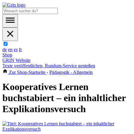
de
en
es
fr
Shop
GRIN Website
Texte veröffentlichen, Rundum-Service genießen
Zur Shop-Startseite
›
Pädagogik - Allgemein
Kooperatives Lernen
buchstabiert – ein inhaltlicher
Explikationsversuch