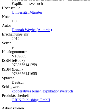
Explikationsversuch
Hochschule
Universität Münster
Note
1,0
Autor
Hannah Weyhe (Autor:in)
Erscheinungsjahr
2012
Seiten
9
Katalognummer
V189865
ISBN (eBook)
9783656141259
ISBN (Buch)
9783656141655
Sprache
Deutsch
Schlagworte
kooperatives
lernen
explikationsversuch
Produktsicherheit
GRIN Publishing GmbH
Arbeit zitieren