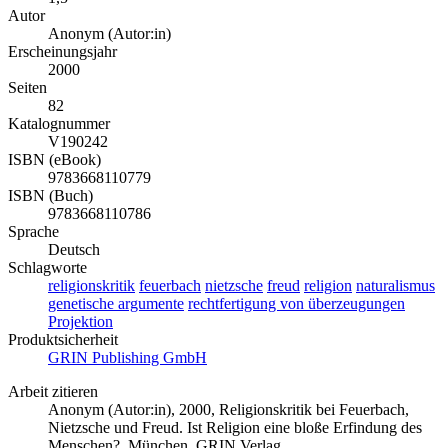
Autor
Anonym (Autor:in)
Erscheinungsjahr
2000
Seiten
82
Katalognummer
V190242
ISBN (eBook)
9783668110779
ISBN (Buch)
9783668110786
Sprache
Deutsch
Schlagworte
religionskritik
feuerbach
nietzsche
freud
religion
naturalismus
genetische argumente
rechtfertigung von überzeugungen
Projektion
Produktsicherheit
GRIN Publishing GmbH
Arbeit zitieren
Anonym (Autor:in)
, 2000, Religionskritik bei Feuerbach,
Nietzsche und Freud. Ist Religion eine bloße Erfindung des
Menschen?, München, GRIN Verlag,