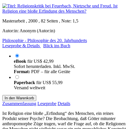
Masterarbeit , 2000 , 82 Seiten , Note: 1,5
Autor:in:
Anonym (Autor:in)
Philosophie - Philosophie des 20. Jahrhunderts
Leseprobe & Details
Blick ins Buch
eBook
für
US$ 42,99
Sofort herunterladen. Inkl. MwSt.
Format:
PDF – für alle Geräte
Paperback
für
US$ 55,99
Versand weltweit
In den Warenkorb
Zusammenfassung
Leseprobe
Details
Ist Religion eine bloße „Erfindung“ des Menschen, ein reines
Produkt seiner Psyche? Die Beobachtung, daß Götter mitunter
anthropomorphe Züge tragen, warf die Frage auf, ob die Religionen
der Menschen nicht vielleicht sogar ein rein menschliches Konstrukt