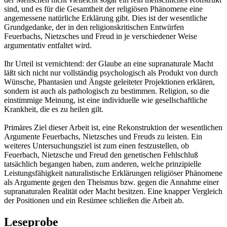
sind, und es für die Gesamtheit der religiösen Phänomene eine
angemessene natürliche Erklärung gibt. Dies ist der wesentliche
Grundgedanke, der in den religionskritischen Entwürfen
Feuerbachs, Nietzsches und Freud in je verschiedener Weise
argumentativ entfaltet wird.
Ihr Urteil ist vernichtend: der Glaube an eine supranaturale Macht
läßt sich nicht nur vollständig psychologisch als Produkt von durch
Wünsche, Phantasien und Ängste geleiteter Projektionen erklären,
sondern ist auch als pathologisch zu bestimmen. Religion, so die
einstimmige Meinung, ist eine individuelle wie gesellschaftliche
Krankheit, die es zu heilen gilt.
Primäres Ziel dieser Arbeit ist, eine Rekonstruktion der wesentlichen
Argumente Feuerbachs, Nietzsches und Freuds zu leisten. Ein
weiteres Untersuchungsziel ist zum einen festzustellen, ob
Feuerbach, Nietzsche und Freud den genetischen Fehlschluß
tatsächlich begangen haben, zum anderen, welche prinzipielle
Leistungsfähigkeit naturalistische Erklärungen religiöser Phänomene
als Argumente gegen den Theismus bzw. gegen die Annahme einer
supranaturalen Realität oder Macht besitzen. Eine knapper Vergleich
der Positionen und ein Resümee schließen die Arbeit ab.
Leseprobe