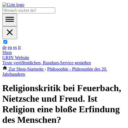
de
en
es
fr
Shop
GRIN Website
Texte veröffentlichen, Rundum-Service genießen
Zur Shop-Startseite
›
Philosophie - Philosophie des 20.
Jahrhunderts
Religionskritik bei Feuerbach,
Nietzsche und Freud. Ist
Religion eine bloße Erfindung
des Menschen?