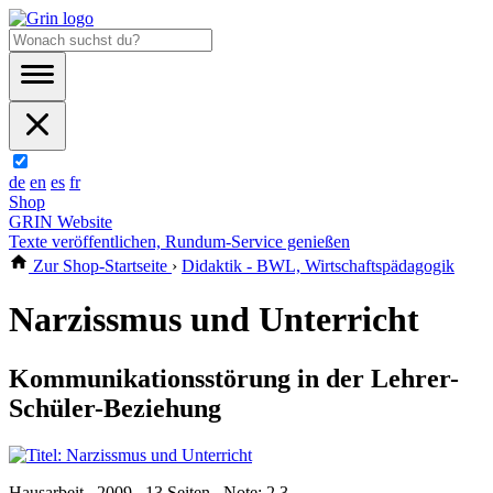
de
en
es
fr
Shop
GRIN Website
Texte veröffentlichen, Rundum-Service genießen
Zur Shop-Startseite
›
Didaktik - BWL, Wirtschaftspädagogik
Narzissmus und Unterricht
Kommunikationsstörung in der Lehrer-
Schüler-Beziehung
Hausarbeit , 2009 , 13 Seiten , Note: 2,3