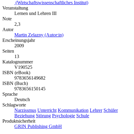
(Wirtschaftswissenschaftliches Institut)
Veranstaltung
Lernen und Lehren III
Note
2,3
Autor
Martin Zelazny (Autor:in)
Erscheinungsjahr
2009
Seiten
13
Katalognummer
V190525
ISBN (eBook)
9783656149682
ISBN (Buch)
9783656150145
Sprache
Deutsch
Schlagworte
Narzissmus
Unterricht
Kommunikation
Lehrer
Schüler
Beziehung
Störung
Psychologie
Schule
Produktsicherheit
GRIN Publishing GmbH