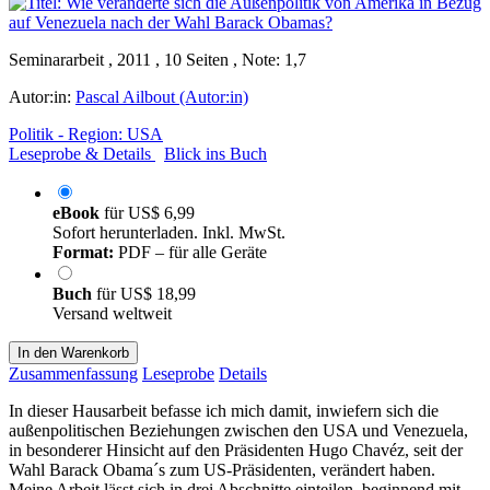
Seminararbeit , 2011 , 10 Seiten , Note: 1,7
Autor:in:
Pascal Ailbout (Autor:in)
Politik - Region: USA
Leseprobe & Details
Blick ins Buch
eBook
für
US$ 6,99
Sofort herunterladen. Inkl. MwSt.
Format:
PDF – für alle Geräte
Buch
für
US$ 18,99
Versand weltweit
In den Warenkorb
Zusammenfassung
Leseprobe
Details
In dieser Hausarbeit befasse ich mich damit, inwiefern sich die
außenpolitischen Beziehungen zwischen den USA und Venezuela,
in besonderer Hinsicht auf den Präsidenten Hugo Chavéz, seit der
Wahl Barack Obama´s zum US-Präsidenten, verändert haben.
Meine Arbeit lässt sich in drei Abschnitte einteilen, beginnend mit