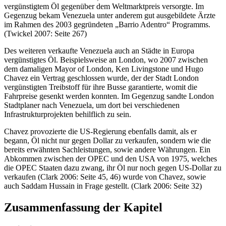
vergünstigtem Öl gegenüber dem Weltmarktpreis versorgte. Im
Gegenzug bekam Venezuela unter anderem gut ausgebildete Ärzte
im Rahmen des 2003 gegründeten „Barrio Adentro“ Programms.
(Twickel 2007: Seite 267)
Des weiteren verkaufte Venezuela auch an Städte in Europa
vergünstigtes Öl. Beispielsweise an London, wo 2007 zwischen
dem damaligen Mayor of London, Ken Livingstone und Hugo
Chavez ein Vertrag geschlossen wurde, der der Stadt London
vergünstigten Treibstoff für ihre Busse garantierte, womit die
Fahrpreise gesenkt werden konnten. Im Gegenzug sandte London
Stadtplaner nach Venezuela, um dort bei verschiedenen
Infrastrukturprojekten behilflich zu sein.
Chavez provozierte die US-Regierung ebenfalls damit, als er
begann, Öl nicht nur gegen Dollar zu verkaufen, sondern wie die
bereits erwähnten Sachleistungen, sowie andere Währungen. Ein
Abkommen zwischen der OPEC und den USA von 1975, welches
die OPEC Staaten dazu zwang, ihr Öl nur noch gegen US-Dollar zu
verkaufen (Clark 2006: Seite 45, 46) wurde von Chavez, sowie
auch Saddam Hussain in Frage gestellt. (Clark 2006: Seite 32)
Zusammenfassung der Kapitel