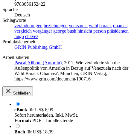
9783656152422
Sprache
Deutsch
Schlagworte
veränderungen
beziehungen
venezuela
wahl
barack
obamas
vergleich
vorgänger
george
bush
hinsicht
person
präsidenten
hugo
chavez
Produktsicherheit
GRIN Publishing GmbH
Arbeit zitieren
Pascal Ailbout (Autor:in)
, 2011, Wie veränderte sich die
Außenpolitik von Amerika in Bezug auf Venezuela nach der
Wahl Barack Obamas?, München, GRIN Verlag,
https://www.grin.com/document/190716
Schließen
eBook
für
US$ 6,99
Sofort herunterladen. Inkl. MwSt.
Format:
PDF – für alle Geräte
Buch
für
US$ 18,99