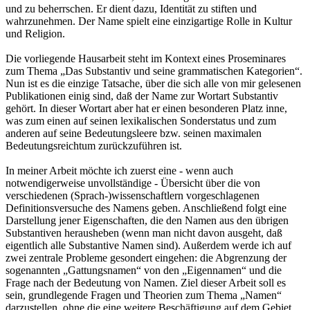
und zu beherrschen. Er dient dazu, Identität zu stiften und
wahrzunehmen. Der Name spielt eine einzigartige Rolle in Kultur
und Religion.
Die vorliegende Hausarbeit steht im Kontext eines Proseminares
zum Thema „Das Substantiv und seine grammatischen Kategorien“.
Nun ist es die einzige Tatsache, über die sich alle von mir gelesenen
Publikationen einig sind, daß der Name zur Wortart Substantiv
gehört. In dieser Wortart aber hat er einen besonderen Platz inne,
was zum einen auf seinen lexikalischen Sonderstatus und zum
anderen auf seine Bedeutungsleere bzw. seinen maximalen
Bedeutungsreichtum zurückzuführen ist.
In meiner Arbeit möchte ich zuerst eine - wenn auch
notwendigerweise unvollständige - Übersicht über die von
verschiedenen (Sprach-)wissenschaftlern vorgeschlagenen
Definitionsversuche des Namens geben. Anschließend folgt eine
Darstellung jener Eigenschaften, die den Namen aus den übrigen
Substantiven herausheben (wenn man nicht davon ausgeht, daß
eigentlich alle Substantive Namen sind). Außerdem werde ich auf
zwei zentrale Probleme gesondert eingehen: die Abgrenzung der
sogenannten „Gattungsnamen“ von den „Eigennamen“ und die
Frage nach der Bedeutung von Namen. Ziel dieser Arbeit soll es
sein, grundlegende Fragen und Theorien zum Thema „Namen“
darzustellen, ohne die eine weitere Beschäftigung auf dem Gebiet