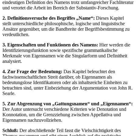
eindeutigen Definition des Namens trotz umfangreicher Fachliteratur
und verortet die Arbeit im Bereich der Substantiv-Forschung.
2. Definitionsversuche des Begriffes „Name“:
Dieses Kapitel
stellt unterschiedliche philosophische, logische und linguistische
Ansätze gegenüber, um die Bandbreite der Begriffsbestimmung zu
verdeutlichen.
3. Eigenschaften und Funktionen des Namens:
Hier werden die
Identifizierungsfunktion sowie spezifische grammatikalische
Merkmale von Eigennamen wie die Singularform und Definitheit
analysiert.
4. Zur Frage der Bedeutung:
Das Kapitel beleuchtet den
fachwissenschaftlichen Streit darüber, ob Eigennamen als
bedeutungslose Identifikatoren oder als inhaltsreiche Einheiten zu
betrachten sind, unter Einbeziehung der Argumentation von John R.
Searle.
5. Zur Abgrenzung von „Gattungsnamen“ und „Eigennamen“:
Der Autor untersucht verschiedene Kriterien wie Denotation und
Konnotation, um die Grenzziehung zwischen Appellativa und
Eigennamen nachzuvollziehen.
Schluß:
Der abschließende Teil fasst die Vielschichtigkeit des
Themas zusammen und gibt einen Ausblick auf die praktische