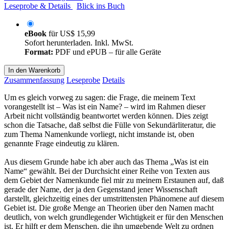
Leseprobe & Details
Blick ins Buch
eBook
für
US$ 15,99
Sofort herunterladen. Inkl. MwSt.
Format:
PDF und ePUB – für alle Geräte
In den Warenkorb
Zusammenfassung
Leseprobe
Details
Um es gleich vorweg zu sagen: die Frage, die meinem Text
vorangestellt ist – Was ist ein Name? – wird im Rahmen dieser
Arbeit nicht vollständig beantwortet werden können. Dies zeigt
schon die Tatsache, daß selbst die Fülle von Sekundärliteratur, die
zum Thema Namenkunde vorliegt, nicht imstande ist, oben
genannte Frage eindeutig zu klären.
Aus diesem Grunde habe ich aber auch das Thema „Was ist ein
Name“ gewählt. Bei der Durchsicht einer Reihe von Texten aus
dem Gebiet der Namenkunde fiel mir zu meinem Erstaunen auf, daß
gerade der Name, der ja den Gegenstand jener Wissenschaft
darstellt, gleichzeitig eines der umstrittensten Phänomene auf diesem
Gebiet ist. Die große Menge an Theorien über den Namen macht
deutlich, von welch grundlegender Wichtigkeit er für den Menschen
ist. Er hilft er dem Menschen, die ihn umgebende Welt zu ordnen