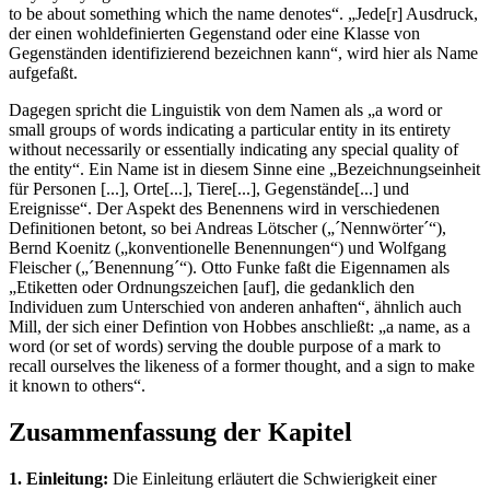
to be about something which the name denotes“. „Jede[r] Ausdruck,
der einen wohldefinierten Gegenstand oder eine Klasse von
Gegenständen identifizierend bezeichnen kann“, wird hier als Name
aufgefaßt.
Dagegen spricht die Linguistik von dem Namen als „a word or
small groups of words indicating a particular entity in its entirety
without necessarily or essentially indicating any special quality of
the entity“. Ein Name ist in diesem Sinne eine „Bezeichnungseinheit
für Personen [...], Orte[...], Tiere[...], Gegenstände[...] und
Ereignisse“. Der Aspekt des Benennens wird in verschiedenen
Definitionen betont, so bei Andreas Lötscher („´Nennwörter´“),
Bernd Koenitz („konventionelle Benennungen“) und Wolfgang
Fleischer („´Benennung´“). Otto Funke faßt die Eigennamen als
„Etiketten oder Ordnungszeichen [auf], die gedanklich den
Individuen zum Unterschied von anderen anhaften“, ähnlich auch
Mill, der sich einer Defintion von Hobbes anschließt: „a name, as a
word (or set of words) serving the double purpose of a mark to
recall ourselves the likeness of a former thought, and a sign to make
it known to others“.
Zusammenfassung der Kapitel
1. Einleitung:
Die Einleitung erläutert die Schwierigkeit einer