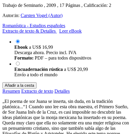
Trabajo de Seminario , 2009 , 17 Páginas , Calificación: 2
Autor:in:
Carsten Vogel (Autor)
Romanística - Estudios españoles
Extracto de texto & Detalles
Leer eBook
Ebook
a
US$ 16,99
Descarga ahora. Precio incl. IVA
Formato:
PDF – para todos dispositivos
Encuadernación rústica
a
US$ 20,99
Envío a todo el mundo
Añadir a la cesta
Resumen
Extracto de texto
Detalles
„El poema de sor Juana se inserta, sin duda, en la tradición
platónica...“1 Cuando uno lee esta obra maestra, el Primero Sueño,
de Sor Juana Inés de la Cruz, es casi imposible no descubrir las
ideas platónicas que la monja mexicana ha insertado en su poema.
Queda muy claro que ella no solamente era una mujer religiosa con
un pensamiento cristiano, sino que también sabía algo de las
Filosofías de Platón y Aristoteles. He elegido este tema porque