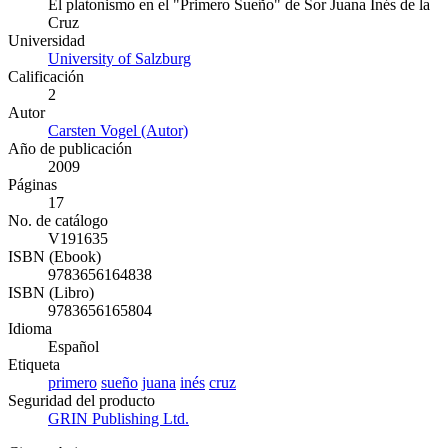
El platonismo en el "Primero Sueño" de Sor Juana Inés de la
Cruz
Universidad
University of Salzburg
Calificación
2
Autor
Carsten Vogel (Autor)
Año de publicación
2009
Páginas
17
No. de catálogo
V191635
ISBN (Ebook)
9783656164838
ISBN (Libro)
9783656165804
Idioma
Español
Etiqueta
primero
sueño
juana
inés
cruz
Seguridad del producto
GRIN Publishing Ltd.