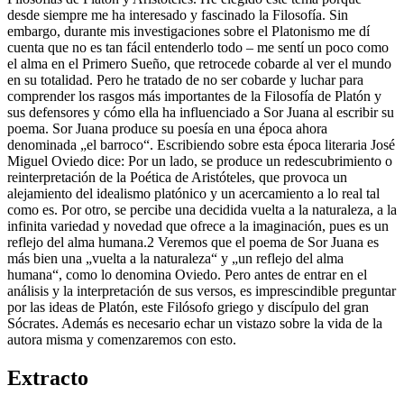
desde siempre me ha interesado y fascinado la Filosofía. Sin
embargo, durante mis investigaciones sobre el Platonismo me dí
cuenta que no es tan fácil entenderlo todo – me sentí un poco como
el alma en el Primero Sueño, que retrocede cobarde al ver el mundo
en su totalidad. Pero he tratado de no ser cobarde y luchar para
comprender los rasgos más importantes de la Filosofía de Platón y
sus defensores y cómo ella ha influenciado a Sor Juana al escribir su
poema. Sor Juana produce su poesía en una época ahora
denominada „el barroco“. Escribiendo sobre esta época literaria José
Miguel Oviedo dice: Por un lado, se produce un redescubrimiento o
reinterpretación de la Poética de Aristóteles, que provoca un
alejamiento del idealismo platónico y un acercamiento a lo real tal
como es. Por otro, se percibe una decidida vuelta a la naturaleza, a la
infinita variedad y novedad que ofrece a la imaginación, pues es un
reflejo del alma humana.2 Veremos que el poema de Sor Juana es
más bien una „vuelta a la naturaleza“ y „un reflejo del alma
humana“, como lo denomina Oviedo. Pero antes de entrar en el
análisis y la interpretación de sus versos, es imprescindible preguntar
por las ideas de Platón, este Filósofo griego y discípulo del gran
Sócrates. Además es necesario echar un vistazo sobre la vida de la
autora misma y comenzaremos con esto.
Extracto