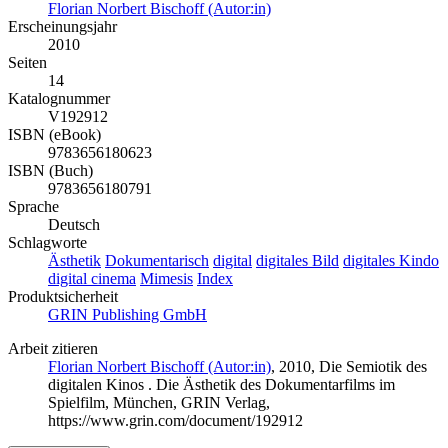
Florian Norbert Bischoff (Autor:in)
Erscheinungsjahr
2010
Seiten
14
Katalognummer
V192912
ISBN (eBook)
9783656180623
ISBN (Buch)
9783656180791
Sprache
Deutsch
Schlagworte
Ästhetik
Dokumentarisch
digital
digitales Bild
digitales Kindo
digital cinema
Mimesis
Index
Produktsicherheit
GRIN Publishing GmbH
Arbeit zitieren
Florian Norbert Bischoff (Autor:in)
, 2010, Die Semiotik des
digitalen Kinos . Die Ästhetik des Dokumentarfilms im
Spielfilm, München, GRIN Verlag,
https://www.grin.com/document/192912