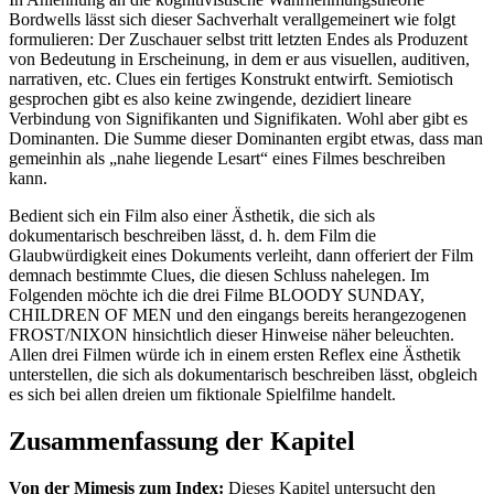
Bordwells lässt sich dieser Sachverhalt verallgemeinert wie folgt
formulieren: Der Zuschauer selbst tritt letzten Endes als Produzent
von Bedeutung in Erscheinung, in dem er aus visuellen, auditiven,
narrativen, etc. Clues ein fertiges Konstrukt entwirft. Semiotisch
gesprochen gibt es also keine zwingende, dezidiert lineare
Verbindung von Signifikanten und Signifikaten. Wohl aber gibt es
Dominanten. Die Summe dieser Dominanten ergibt etwas, dass man
gemeinhin als „nahe liegende Lesart“ eines Filmes beschreiben
kann.
Bedient sich ein Film also einer Ästhetik, die sich als
dokumentarisch beschreiben lässt, d. h. dem Film die
Glaubwürdigkeit eines Dokuments verleiht, dann offeriert der Film
demnach bestimmte Clues, die diesen Schluss nahelegen. Im
Folgenden möchte ich die drei Filme BLOODY SUNDAY,
CHILDREN OF MEN und den eingangs bereits herangezogenen
FROST/NIXON hinsichtlich dieser Hinweise näher beleuchten.
Allen drei Filmen würde ich in einem ersten Reflex eine Ästhetik
unterstellen, die sich als dokumentarisch beschreiben lässt, obgleich
es sich bei allen dreien um fiktionale Spielfilme handelt.
Zusammenfassung der Kapitel
Von der Mimesis zum Index:
Dieses Kapitel untersucht den