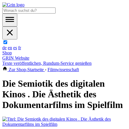
de
en
es
fr
Shop
GRIN Website
Texte veröffentlichen, Rundum-Service genießen
Zur Shop-Startseite
›
Filmwissenschaft
Die Semiotik des digitalen
Kinos . Die Ästhetik des
Dokumentarfilms im Spielfilm