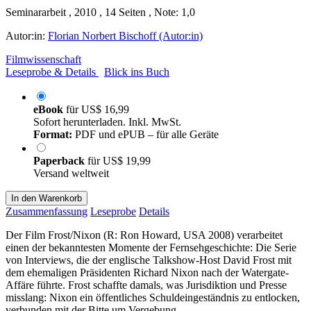
Seminararbeit , 2010 , 14 Seiten , Note: 1,0
Autor:in:
Florian Norbert Bischoff (Autor:in)
Filmwissenschaft
Leseprobe & Details
Blick ins Buch
eBook
für
US$ 16,99
Sofort herunterladen. Inkl. MwSt.
Format:
PDF und ePUB – für alle Geräte
Paperback
für
US$ 19,99
Versand weltweit
In den Warenkorb
Zusammenfassung
Leseprobe
Details
Der Film Frost/Nixon (R: Ron Howard, USA 2008) verarbeitet
einen der bekanntesten Momente der Fernsehgeschichte: Die Serie
von Interviews, die der englische Talkshow-Host David Frost mit
dem ehemaligen Präsidenten Richard Nixon nach der Watergate-
Affäre führte. Frost schaffte damals, was Jurisdiktion und Presse
misslang: Nixon ein öffentliches Schuldeingeständnis zu entlocken,
verbunden mit der Bitte um Vergebung.