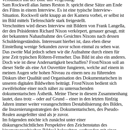
Sam Rockwell alias James Reston Jr. spricht diese Sätze am Ende
des Films in einem Interview. Es ist eine typische Interview-
Situation. Rockwell sieht knapp an der Kamera vorbei, er selbst ist
im Bild mittels Tiefenschärfe stark freigestellt.
Verschnitten wird dieses Interview mit Bildern von Frank Langella,
der den Präsidenten Richard Nixon verkörpert, genauer gesagt, mit
der bekannten Nahaufnahme des Gesichtes Nixons nach dessen
Schuldeingeständnis. Interessant hierbei ist, dass eben diese
Einstellung wenige Sekunden zuvor schon einmal zu sehen war.
Das zweite Mal jedoch sehen wir die Aufnahme durch einen für
jene Zeit typischen Röhren-Fernseher. Das Bild ist also ein anderes.
Doch wie ist diese Andersartigkeit beschaffen? Frost/Nixon soll an
dieser Stelle als eine Art Ouvertüre fungieren, welche auf einem in
meinen Augen sehr hohen Niveau zu einem neu zu führenden
Diskurs über Qualität und Organisation des Dokumentarischen in
unseren digitalen Bildwelten beiträgt. Frost/Nixon bedient sich
zweifelsohne einer noch näher zu untersuchenden
dokumentarischen Ästhetik. Meine These in diesem Zusammenhang
lautet, dass trotz – oder auf Grund – einer in den letzten fünfzig
Jahren immer weiter vorangeschritten Destabilisierung des Bildes,
die Inszenierungsstrategien des Dokumentarischen, des Pseudo-
Realen ausgefeilter sind als je zuvor.
Im folgenden möchte ich zunächst unter einer
diskursgeschichtlichen Perspektive den Zeichenstatus des