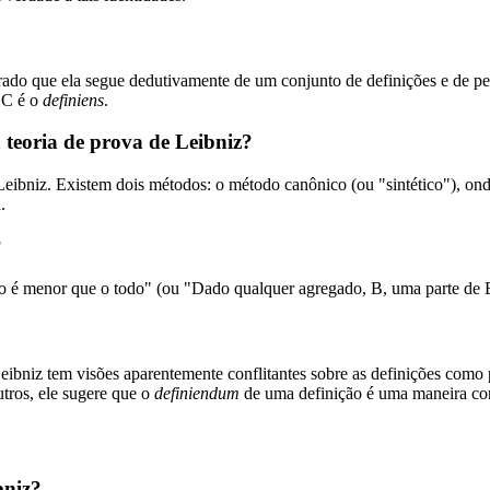
trado que ela segue dedutivamente de um conjunto de definições e de 
 C é o
definiens
.
 teoria de prova de Leibniz?
eibniz. Existem dois métodos: o método canônico (ou "sintético"), ond
.
?
o é menor que o todo" (ou "Dado qualquer agregado, B, uma parte de
?
ibniz tem visões aparentemente conflitantes sobre as definições como p
utros, ele sugere que o
definiendum
de uma definição é uma maneira con
bniz?