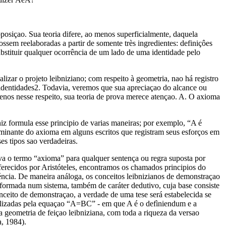
oposiçao. Sua teoria difere, ao menos superficialmente, daquela
ossem reelaboradas a partir de somente très ingredientes: definiçôes
ubstituir qualquer ocorrência de um lado de uma identidade pelo
alizar o projeto leibniziano; com respeito à geometria, nao há registro
dentidades2. Todavia, veremos que sua apreciaçao do alcance ou
enos nesse respeito, sua teoria de prova merece atençao. A. O axioma
iz formula esse principio de varias maneiras; por exemplo, “A é
ominante do axioma em alguns escritos que registram seus esforços em
es tipos sao verdadeiras.
rva o termo “axioma” para qualquer sentença ou regra suposta por
oferecidos por Aristóteles, encontramos os chamados principios do
ciéncia. De maneira análoga, os conceitos leibnizianos de demonstraçao
sformada num sistema, também de caráter dedutivo, cuja base consiste
onceito de demonstraçao, a verdade de uma tese será estabelecida se
olizadas pela equaçao “A=BC” - em que A é o defìniendum e a
a geometria de feiçao leibniziana, com toda a riqueza da versao
a, 1984).