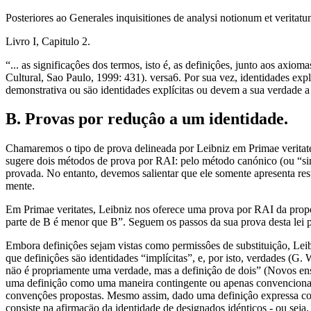
Posteriores ao Generales inquisitiones de analysi notionum et verita
Livro I, Capitulo 2.
“... as significaçôes dos termos, isto é, as definiçôes, junto aos ax
Cultural, Sao Paulo, 1999: 431). versa6. Por sua vez, identidades exp
demonstrativa ou säo identidades explícitas ou devem a sua verdade a 
B. Provas por reduçâo a um identidade.
Chamaremos o tipo de prova delineada por Leibniz em Primae veritat
sugere dois métodos de prova por RAI: pelo método canónico (ou “sint
provada. No entanto, devemos salientar que ele somente apresenta re
mente.
Em Primae veritates, Leibniz nos oferece uma prova por RAI da propo
parte de B é menor que B”. Seguem os passos da sua prova desta lei 
Embora definiçôes sejam vistas como permissôes de substituiçâo, Leibn
que definiçôes säo identidades “implícitas”, e, por isto, verdades (G
näo é propriamente uma verdade, mas a definiçâo de dois” (Novos ens
uma definiçâo como uma maneira contingente ou apenas convencionada
convençôes propostas. Mesmo assim, dado uma definiçâo expressa com
consiste na afirmaçäo da identidade de designados idénticos - ou sej