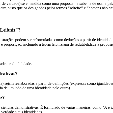
de verdade) se entendida como uma proposta - a saber, a de usar a pala
eira, visto que os designados pelos termos “solteiro” e “homens näo 
 Leibniz"?
strações podem ser reformuladas como deduções a partir de identidade
 proposição, incluindo a teoria leibniziana de redutibilidade a proposi
ade e redutibilidade.
trativas?
a) sejam reelaboradas a partir de definições (expressas como igualdade
cia de um lado de uma identidade pelo outro).
iz?
m ciências demonstrativas. É formulado de várias maneiras, como "A é 
verdade a tais identidades.