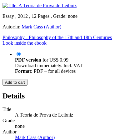
Essay , 2012 , 12 Pages , Grade: none
Autor:in:
Mark Cass (Author)
Philosophy - Philosophy of the 17th and 18th Centuries
Look inside the ebook
PDF version
for
US$ 0.99
Download immediately. Incl. VAT
Format:
PDF – for all devices
Add to cart
Details
Title
A Teoria de Prova de Leibniz
Grade
none
Author
Mark Cass (Author)