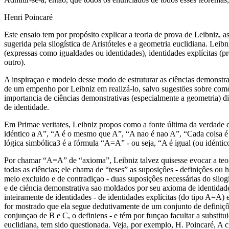
Henri Poincaré
Este ensaio tem por propósito explicar a teoria de prova de Leibniz, a
sugerida pela silogística de Aristóteles e a geometria euclidiana. Lei
(expressas como igualdades ou identidades), identidades explícitas (
outro).
A inspiraçao e modelo desse modo de estruturar as ciências demonstrativ
de um empenho por Leibniz em realizá-lo, salvo sugestöes sobre com
importancia de ciências demonstrativas (especialmente a geometria) 
de identidade.
Em Primae veritates, Leibniz propos como a fonte última da verdade d
idéntico a A”, “A é o mesmo que A”, “A nao é nao A”, “Cada coisa é 
lógica simbólica3 é a fórmula “A=A” - ou seja, “A é igual (ou idéntic
Por chamar “A=A” de “axioma”, Leibniz talvez quisesse evocar a teori
todas as ciências; ele chama de “teses” as suposiçôes - definiçôes ou
meio excluido e de contradiçao - duas suposiçôes necessárias do silog
e de ciéncia demonstrativa sao moldados por seu axioma de identidad
inteiramente de identidades - de identidades explícitas (do tipo A=A)
for mostrado que ela segue dedutivamente de um conjunto de definiç
conjunçao de B e C, o definiens - e tém por funçao facultar a substit
euclidiana, tem sido questionada. Veja, por exemplo, H. Poincaré, A ci