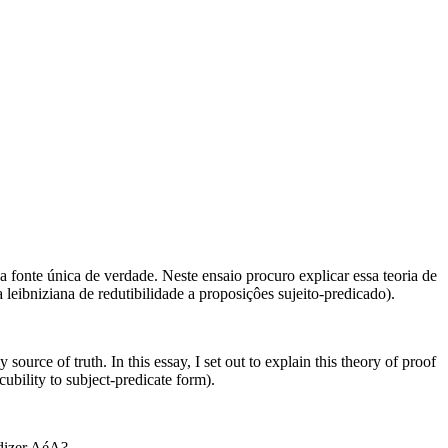
fonte única de verdade. Neste ensaio procuro explicar essa teoria de
 leibniziana de redutibilidade a proposiçôes sujeito-predicado).
ource of truth. In this essay, I set out to explain this theory of proof
cubility to subject-predicate form).
 dizer AéA?