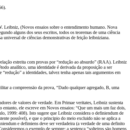
66).
 G. W. Leibniz, (Novos ensaios sobre o entendimento humano. Nova
segundo alguns dos seus escritos, todos os teoremas de uma ciência
 universal de ciências demonstrativas de feiçâo leibniziana.
relaçâo estreita com provas por “reduçâo ao absurdo” (RAA). Leibniz
todo analítico, uma identidade é derivada da proposiçâo a ser
 “reduçâo” a identidades, talvez tenha apenas tais argumentos em
cilitar a compreensäo da prova, “Dado qualquer agregado, B, uma
adores de valores de verdade. Em Primae veritates, Leibniz sustenta
. No entanto, ele escreve em Novos ensaios: “Que um mais um faz dois,
lo, 1999: 408). Isto sugere que Leibniz considera o definiendum de
te possível), e que o principio do meio excluido näo se aplica a
niendum e defimiens deve ser verdadeira (a verdade de uma definito
. Consideremos o exemplo de sempre: a sentença “solteiros säo homens