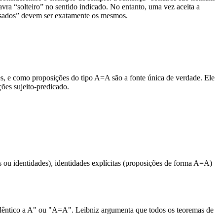
vra “solteiro” no sentido indicado. No entanto, uma vez aceita a
casados” devem ser exatamente os mesmos.
s, e como proposições do tipo A=A são a fonte única de verdade. Ele
ções sujeito-predicado.
s ou identidades), identidades explícitas (proposições de forma A=A)
idêntico a A" ou "A=A". Leibniz argumenta que todos os teoremas de