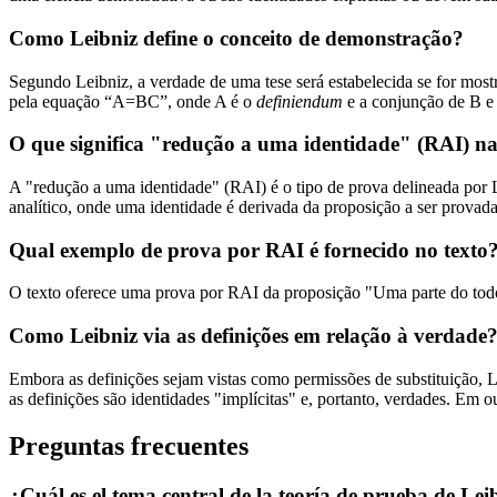
Como Leibniz define o conceito de demonstração?
Segundo Leibniz, a verdade de uma tese será estabelecida se for mos
pela equação “A=BC”, onde A é o
definiendum
e a conjunção de B e
O que significa "redução a uma identidade" (RAI) na
A "redução a uma identidade" (RAI) é o tipo de prova delineada por L
analítico, onde uma identidade é derivada da proposição a ser provada
Qual exemplo de prova por RAI é fornecido no texto
O texto oferece uma prova por RAI da proposição "Uma parte do tod
Como Leibniz via as definições em relação à verdade
Embora as definições sejam vistas como permissões de substituição, Le
as definições são identidades "implícitas" e, portanto, verdades. Em o
Preguntas frecuentes
¿Cuál es el tema central de la teoría de prueba de Lei