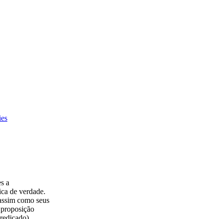
ies
s a
ica de verdade.
 assim como seus
e proposição
predicado).