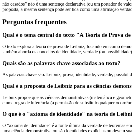
näo casados” näo é uma sentença declarativa (ou um portador de valor 
proposta, a mesma sentença pode ser lida como uma afirmaçäo verdad
Perguntas frequentes
Qual é o tema central do texto "A Teoria de Prova de
O texto explora a teoria de prova de Leibniz, focando em como demon
também aborda os conceitos de identidade, verdade (ou possibilidade) e
Quais são as palavras-chave associadas ao texto?
As palavras-chave são: Leibniz, prova, identidade, verdade, possibilid
Qual é a proposta de Leibniz para as ciências demons
Leibniz propõe que as ciências demonstrativas (matemática e geometri
e uma regra de inferência (a permissão de substituir qualquer ocorrên
O que é o "axioma de identidade" na teoria de Leibn
O "axioma de identidade" é a fonte última da verdade de teoremas e
uma ciência demonstrativa ou são identidades explícitas ou devem sua 