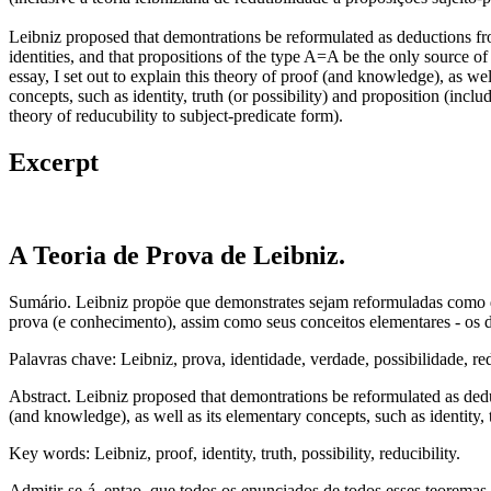
Leibniz proposed that demontrations be reformulated as deductions f
identities, and that propositions of the type A=A be the only source of t
essay, I set out to explain this theory of proof (and knowledge), as wel
concepts, such as identity, truth (or possibility) and proposition (inclu
theory of reducubility to subject-predicate form).
Excerpt
A Teoria de Prova de Leibniz.
Sumário. Leibniz propöe que demonstrates sejam reformuladas como ded
prova (e conhecimento), assim como seus conceitos elementares - os de 
Palavras chave: Leibniz, prova, identidade, verdade, possibilidade, red
Abstract. Leibniz proposed that demontrations be reformulated as deduct
(and knowledge), as well as its elementary concepts, such as identity, t
Key words: Leibniz, proof, identity, truth, possibility, reducibility.
Admitir-se-á, entao, que todos os enunciados de todos esses teoremas