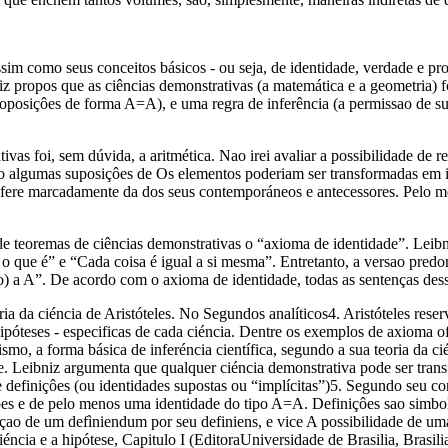
ssim como seus conceitos básicos - ou seja, de identidade, verdade e pr
bniz propos que as ciências demonstrativas (a matemática e a geometria) f
proposiçôes de forma A=A), e uma regra de inferência (a permissao de s
as foi, sem dúvida, a aritmética. Nao irei avaliar a possibilidade de re
o algumas suposiçôes de Os elementos poderiam ser transformadas em i
difere marcadamente da dos seus contemporáneos e antecessores. Pelo m
e teoremas de ciências demonstrativas o “axioma de identidade”. Leibn
o que é” e “Cada coisa é igual a si mesma”. Entretanto, a versao pred
o) a A”. De acordo com o axioma de identidade, todas as sentenças dess
a da ciéncia de Aristóteles. No Segundos analíticos4. Aristóteles rese
 hipóteses - especificas de cada ciéncia. Dentre os exemplos de axioma 
ismo, a forma básica de inferéncia científica, segundo a sua teoria da 
e. Leibniz argumenta que qualquer ciéncia demonstrativa pode ser tran
 e definiçôes (ou identidades supostas ou “implícitas”)5. Segundo seu c
ôes e de pelo menos uma identidade do tipo A=A. Definiçôes sao simb
uiçao de um defìniendum por seu definiens, e vice A possibilidade de um
éncia e a hipótese, Capitulo I (EditoraUniversidade de Brasilia, Brasili