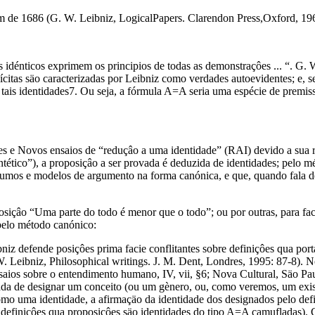
tum de 1686 (G. W. Leibniz, LogicalPapers. Clarendon Press,Oxford, 19
iomas idénticos exprimem os principios de todas as demonstraçôes ... “.
lícitas säo caracterizadas por Leibniz como verdades autoevidentes; e, 
tais identidades7. Ou seja, a fórmula A=A seria uma espécie de premissa
es e Novos ensaios de “reduçâo a uma identidade” (RAI) devido a sua 
ético”), a proposiçâo a ser provada é deduzida de identidades; pelo mé
sumos e modelos de argumento na forma canónica, e que, quando fala de
siçâo “Uma parte do todo é menor que o todo”; ou por outras, para fa
pelo método canónico:
iz defende posiçôes prima facie conflitantes sobre definiçôes qua port
. W. Leibniz, Philosophical writings. J. M. Dent, Londres, 1995: 87-8)
aios sobre o entendimento humano, IV, vii, §6; Nova Cultural, Säo Pau
 de designar um conceito (ou um gènero, ou, como veremos, um existen
o uma identidade, a afirmaçäo da identidade dos designados pelo defi
a, definiçôes qua proposiçôes säo identidades do tipo A=A camufladas)