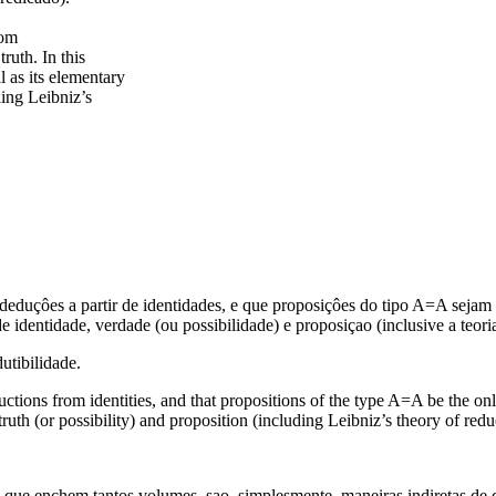
rom
ruth. In this
l as its elementary
ding Leibniz’s
uçôes a partir de identidades, e que proposiçôes do tipo A=A sejam a 
identidade, verdade (ou possibilidade) e proposiçao (inclusive a teoria
utibilidade.
ions from identities, and that propositions of the type A=A be the only s
ruth (or possibility) and proposition (including Leibniz’s theory of redu
, que enchem tantos volumes, sao, simplesmente, maneiras indiretas de