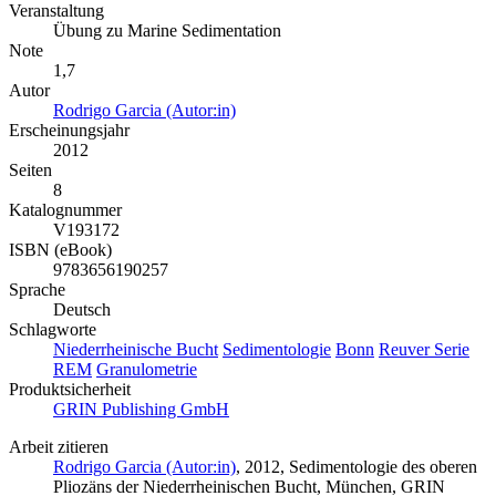
Veranstaltung
Übung zu Marine Sedimentation
Note
1,7
Autor
Rodrigo Garcia (Autor:in)
Erscheinungsjahr
2012
Seiten
8
Katalognummer
V193172
ISBN (eBook)
9783656190257
Sprache
Deutsch
Schlagworte
Niederrheinische Bucht
Sedimentologie
Bonn
Reuver Serie
REM
Granulometrie
Produktsicherheit
GRIN Publishing GmbH
Arbeit zitieren
Rodrigo Garcia (Autor:in)
, 2012, Sedimentologie des oberen
Pliozäns der Niederrheinischen Bucht, München, GRIN