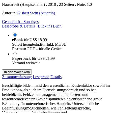
Hausarbeit (Hauptseminar) , 2010 , 23 Seiten , Note: 1,0
Autor:in:
Gisbert Stein (Autor:in)
Gesundheit - Sonstiges
Leseprobe & Details
Blick ins Buch
eBook
für
US$ 18,99
Sofort herunterladen. Inkl. MwSt.
Format:
PDF – für alle Geräte
Paperback
für
US$ 21,99
Versand weltweit
In den Warenkorb
Zusammenfassung
Leseprobe
Details
Beschäftigte bilden meist den wesentlichen Kostenfaktor sowohl im
Produktions- als auch im Dienstleistungsbereich und so hat
betriebliches Fehlzeitenmanagement unter kosten- und
ressourcenrelevanten Gesichtspunkten eine entsprechend große
Bedeutung für unternehmerisches Handeln. Unterschiedliche
Beeinflussungsmöglichkeiten, wie Fehlzeitengespräche,
Verbesserung von Arbeitsbedingung und