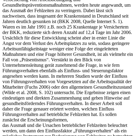
Gesundheitspräventionsmaßnahmen, werden heute angewandt, um
das Ausmaß der Fehlzeiten zu verringern. Dabei lässt sich
nachweisen, dass insgesamt der Krankenstand in Deutschland seit
Jahren deutlich gesunken ist (BKK 2008, Quelle Internet S. 1).
Waren es im Jahr 1991 z.B. noch 25 Krankentage je Versichertem
der BKK, reduzierte sich deren Anzahl auf 12,4 Tage im Jahr 2006.
Ursächlich für diese Entwicklung scheint aber in erster Linie die
Angst vor dem Verlust des Arbeitsplatzes zu sein, sodass geringere
Arbeitsunfähigkeitstage weniger eine Folge der eingeleiteten
Maßnahmen und eine Frage höherer Gesundheit, ist als vielmehr ein
Fall von „Präsentismus“. Verstärkt in den Blick von
Unternehmensleitung gerät zunehmend die Frage, in wie fern
Führungsverhalten ebenfalls als Einfluss- und Steuerungsfaktor
angesehen werden kann. In mehreren Studien wurde der Einfluss
von Führungsverhalten von Vorgesetzten auf die Arbeitsqualität der
Mitarbeiter (Fuchs 2006) oder den allgemeinen Gesundheitszustand
(Wilde et al. 2008, S. 102) untersucht. Die Ergebnisse zeigen einen
eindeutigen und direkten Zusammenhang und geben Hinweise auf
gesundheitsförderndes Führungsverhalten. In dieser Arbeit soll
daher die Frage genauer erörtert werden, welchen Einfluss
Führungsverhalten auf betriebliche Fehlzeiten hat. Es sollen
zunächst die Erscheinungsformen,
das Ausmaß und die Ursachen betrieblicher Fehlzeiten beleuchtet
werden, um dann den Einflussfaktor „Führungsverhalten“ als ein