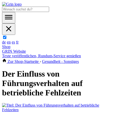
de
en
es
fr
Shop
GRIN Website
Texte veröffentlichen, Rundum-Service genießen
Zur Shop-Startseite
›
Gesundheit - Sonstiges
Der Einfluss von
Führungsverhalten auf
betriebliche Fehlzeiten