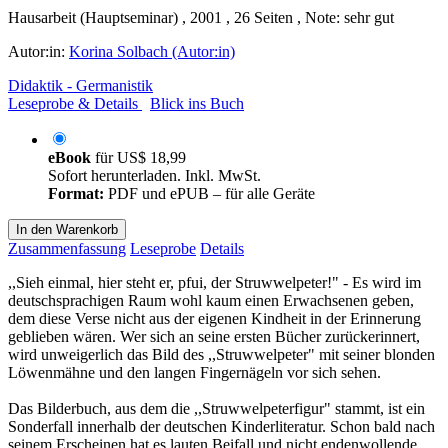
Hausarbeit (Hauptseminar) , 2001 , 26 Seiten , Note: sehr gut
Autor:in:
Korina Solbach (Autor:in)
Didaktik - Germanistik
Leseprobe & Details
Blick ins Buch
eBook
für
US$ 18,99
Sofort herunterladen. Inkl. MwSt.
Format:
PDF und ePUB – für alle Geräte
In den Warenkorb
Zusammenfassung
Leseprobe
Details
,,Sieh einmal, hier steht er, pfui, der Struwwelpeter!" - Es wird im
deutschsprachigen Raum wohl kaum einen Erwachsenen geben,
dem diese Verse nicht aus der eigenen Kindheit in der Erinnerung
geblieben wären. Wer sich an seine ersten Bücher zurückerinnert,
wird unweigerlich das Bild des ,,Struwwelpeter" mit seiner blonden
Löwenmähne und den langen Fingernägeln vor sich sehen.
Das Bilderbuch, aus dem die ,,Struwwelpeterfigur" stammt, ist ein
Sonderfall innerhalb der deutschen Kinderliteratur. Schon bald nach
seinem Erscheinen hat es lauten Beifall und nicht endenwollende