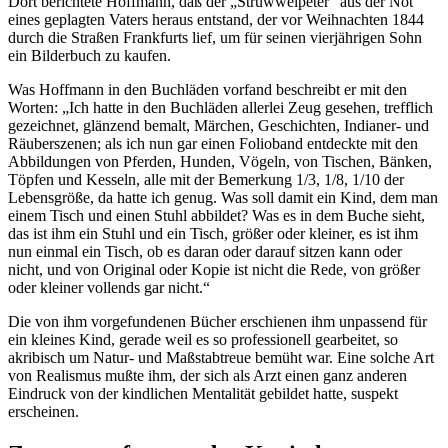
Dort berichtete Hoffmann, daß der „Struwwelpeter“ aus der Not
eines geplagten Vaters heraus entstand, der vor Weihnachten 1844
durch die Straßen Frankfurts lief, um für seinen vierjährigen Sohn
ein Bilderbuch zu kaufen.
Was Hoffmann in den Buchläden vorfand beschreibt er mit den
Worten: „Ich hatte in den Buchläden allerlei Zeug gesehen, trefflich
gezeichnet, glänzend bemalt, Märchen, Geschichten, Indianer- und
Räuberszenen; als ich nun gar einen Folioband entdeckte mit den
Abbildungen von Pferden, Hunden, Vögeln, von Tischen, Bänken,
Töpfen und Kesseln, alle mit der Bemerkung 1/3, 1/8, 1/10 der
Lebensgröße, da hatte ich genug. Was soll damit ein Kind, dem man
einem Tisch und einen Stuhl abbildet? Was es in dem Buche sieht,
das ist ihm ein Stuhl und ein Tisch, größer oder kleiner, es ist ihm
nun einmal ein Tisch, ob es daran oder darauf sitzen kann oder
nicht, und von Original oder Kopie ist nicht die Rede, von größer
oder kleiner vollends gar nicht.“
Die von ihm vorgefundenen Bücher erschienen ihm unpassend für
ein kleines Kind, gerade weil es so professionell gearbeitet, so
akribisch um Natur- und Maßstabtreue bemüht war. Eine solche Art
von Realismus mußte ihm, der sich als Arzt einen ganz anderen
Eindruck von der kindlichen Mentalität gebildet hatte, suspekt
erscheinen.