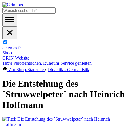
de
en
es
fr
Shop
GRIN Website
Texte veröffentlichen, Rundum-Service genießen
Zur Shop-Startseite
›
Didaktik - Germanistik
Die Entstehung des
´Struwwelpeter´ nach Heinrich
Hoffmann