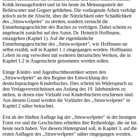
Kritik herausgefordert und ist bis heute im Meinungsstreit der
Befürworter und Gegner geblieben. Die vorliegende Arbeit verfolgt
jedoch nicht die Absicht, über die Nützlichkeit oder Schädlichkeit
des ,,Struwwelpeter" zu streiten, sondern versucht die
Entstehungsgeschichte des Buches zu verfolgen. Dabei scheint es
angebracht zunächst auf den Autor, Dr. Heinrich Hoffmann,
einzugehen (Kapitel 1). Auf die eigentümliche
Entstehungsgeschichte des ,,Struwwelpeter", wie Hoffmann sie
selbst erzählt, soll in Kapitel 1.1 eingegangen werden. Hoffmanns
Leben ist eng verwoben mit weiteren literarischen Werken, die in
Kapitel 1.2 in Augenschein genommen werden sollen.
Einige Kinder- und Jugenbuchtheoretiker setzen den
,,Struwwelpeter" an den Beginn der Entwicklung des
deutschsprachigen Kinderbuches. Dies scheint im Widerspruch zu
den Verlagsverzeichnissen aus Anfang des 19. Jahrhunderts zu
stehen, in denen eine Vielzahl von Kinderbüchern erschienen sind.
Aus diesem Grund werden die Vorläufer des ,,Struwwelpeter" in
Kapitel 2 näher betrachtet.
Erst ab der fünften Auflage lag der ,,Struwwelpeter" in der heutigen
Form vor und die Geschichten erhielten ihre Reihenfolge, die sie bis
heute noch haben. Vor diesem Hintergrund soll, in Kapitel 3, auf die
ersten Auflagen des ,,Struwwelpeter" näher eingegangen werden.