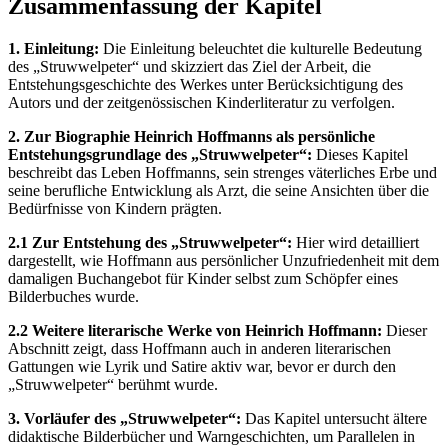
Zusammenfassung der Kapitel
1. Einleitung:
Die Einleitung beleuchtet die kulturelle Bedeutung
des „Struwwelpeter“ und skizziert das Ziel der Arbeit, die
Entstehungsgeschichte des Werkes unter Berücksichtigung des
Autors und der zeitgenössischen Kinderliteratur zu verfolgen.
2. Zur Biographie Heinrich Hoffmanns als persönliche
Entstehungsgrundlage des „Struwwelpeter“:
Dieses Kapitel
beschreibt das Leben Hoffmanns, sein strenges väterliches Erbe und
seine berufliche Entwicklung als Arzt, die seine Ansichten über die
Bedürfnisse von Kindern prägten.
2.1 Zur Entstehung des „Struwwelpeter“:
Hier wird detailliert
dargestellt, wie Hoffmann aus persönlicher Unzufriedenheit mit dem
damaligen Buchangebot für Kinder selbst zum Schöpfer eines
Bilderbuches wurde.
2.2 Weitere literarische Werke von Heinrich Hoffmann:
Dieser
Abschnitt zeigt, dass Hoffmann auch in anderen literarischen
Gattungen wie Lyrik und Satire aktiv war, bevor er durch den
„Struwwelpeter“ berühmt wurde.
3. Vorläufer des „Struwwelpeter“:
Das Kapitel untersucht ältere
didaktische Bilderbücher und Warngeschichten, um Parallelen in