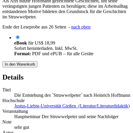
Als Arzt nutzte Hoffmann gezeichnete Geschichten, um seine
verängstigten jungen Patienten zu beruhigen; diese im Arbeitsalltag
entstandenen Motive bildeten den Grundstock für die Geschichten
im Struwwelpeter.
Ende der Leseprobe aus 26 Seiten -
nach oben
eBook
für
US$ 18,99
Sofort herunterladen. Inkl. MwSt.
Format:
PDF und ePUB – für alle Geräte
In den Warenkorb
Details
Titel
Die Entstehung des ´Struwwelpeter´ nach Heinrich Hoffmann
Hochschule
Justus-Liebig-Universität Gießen (Literatur/Literaturdidaktik)
Veranstaltung
Hauptseminar Der Struwwelpeter und seine Nachfolger
Note
sehr gut
Autor