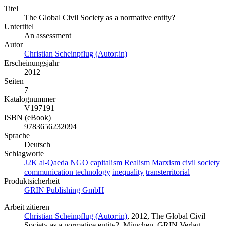
Titel
The Global Civil Society as a normative entity?
Untertitel
An assessment
Autor
Christian Scheinpflug (Autor:in)
Erscheinungsjahr
2012
Seiten
7
Katalognummer
V197191
ISBN (eBook)
9783656232094
Sprache
Deutsch
Schlagworte
J2K
al-Qaeda
NGO
capitalism
Realism
Marxism
civil society
communication technology
inequality
transterritorial
Produktsicherheit
GRIN Publishing GmbH
Arbeit zitieren
Christian Scheinpflug (Autor:in)
, 2012, The Global Civil
Society as a normative entity?, München, GRIN Verlag,