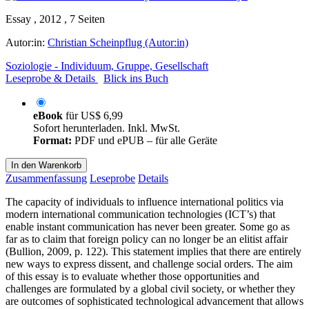
Essay , 2012 , 7 Seiten
Autor:in:
Christian Scheinpflug (Autor:in)
Soziologie - Individuum, Gruppe, Gesellschaft
Leseprobe & Details
Blick ins Buch
eBook
für
US$ 6,99
Sofort herunterladen. Inkl. MwSt.
Format:
PDF und ePUB – für alle Geräte
In den Warenkorb
Zusammenfassung
Leseprobe
Details
The capacity of individuals to influence international politics via
modern international communication technologies (ICT’s) that
enable instant communication has never been greater. Some go as
far as to claim that foreign policy can no longer be an elitist affair
(Bullion, 2009, p. 122). This statement implies that there are entirely
new ways to express dissent, and challenge social orders. The aim
of this essay is to evaluate whether those opportunities and
challenges are formulated by a global civil society, or whether they
are outcomes of sophisticated technological advancement that allows